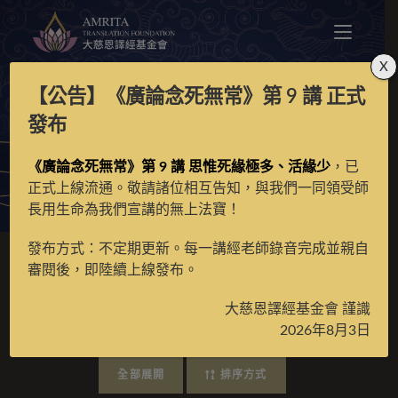
X
【公告】
《廣論念死無常》第 9 講
正式
廣海明月
發布
《廣論念死無常》第 9 講 思惟死緣極多、活緣少
，已
>
線上課程
>
師長開示
>
真如老師
>
廣海明月
正式上線流通。敬請諸位相互告知，與我們一同領受師
長用生命為我們宣講的無上法寶！
發布方式：不定期更新。每一講經老師錄音完成並親自
審閱後，即陸續上線發布。
真如老師 》廣海明月
大慈恩譯經基金會 謹識
2026年8月3日
全部展開
排序方式