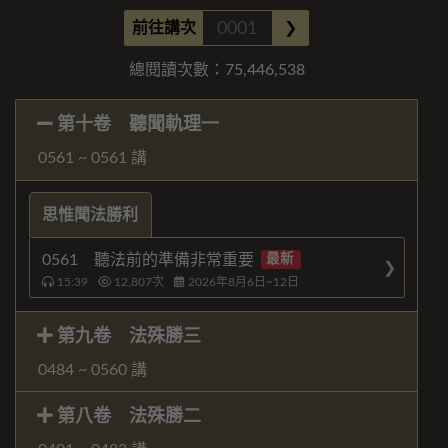
前往講次
❯
總閱讀次數：
75,446,538
第十卷 聽聞軌理一
0561 ~ 0561 講
思惟聞法勝利
0561 聽法前的準備非常重要
最新
15:39
12,807
次
2026年8月6日~12日
第九卷 法殊勝三
0484 ~ 0560 講
第八卷 法殊勝二