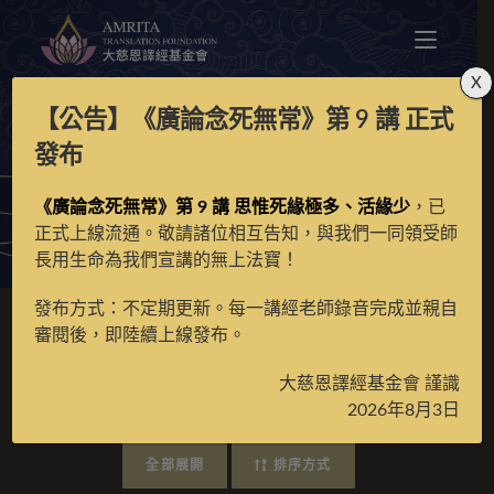
X
【公告】
《廣論念死無常》第 9 講
正式
廣海明月
發布
《廣論念死無常》第 9 講 思惟死緣極多、活緣少
，已
>
線上課程
>
師長開示
>
真如老師
>
廣海明月
正式上線流通。敬請諸位相互告知，與我們一同領受師
長用生命為我們宣講的無上法寶！
發布方式：不定期更新。每一講經老師錄音完成並親自
審閱後，即陸續上線發布。
真如老師 》廣海明月
大慈恩譯經基金會 謹識
2026年8月3日
全部展開
排序方式