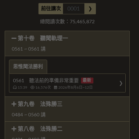
前往講次
❯
總閱讀次數：
75,465,872
第十卷 聽聞軌理一
0561 ~ 0561 講
思惟聞法勝利
0561 聽法前的準備非常重要
最新
15:39
16,576
次
2026年8月6日~12日
第九卷 法殊勝三
0484 ~ 0560 講
第八卷 法殊勝二