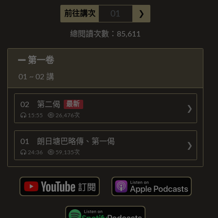
前往講次
❯
總閱讀次數：
85,611
第一卷
01 ~ 02 講
02 第二偈
最新
15:55
26,476
次
01 朗日塘巴略傳、第一偈
24:36
59,135
次