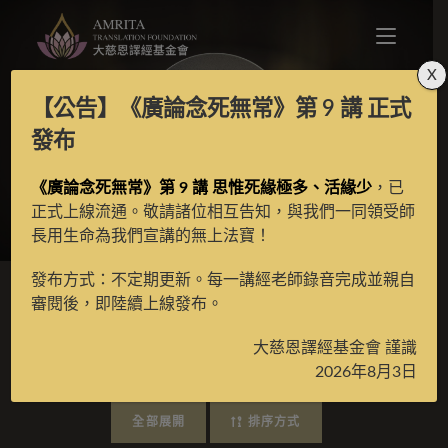
X
【公告】
《廣論念死無常》第 9 講
正式
修心八偈淺釋
發布
《廣論念死無常》第 9 講 思惟死緣極多、活緣少
，已
>
線上課程
>
師長開示
>
真如老師
>
修心八偈淺釋
正式上線流通。敬請諸位相互告知，與我們一同領受師
長用生命為我們宣講的無上法寶！
發布方式：不定期更新。每一講經老師錄音完成並親自
審閱後，即陸續上線發布。
真如老師 》修心八偈淺釋
大慈恩譯經基金會 謹識
2026年8月3日
全部展開
排序方式