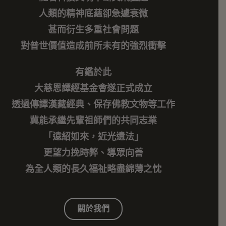
人類的精神底蘊卻急遽衰微
甚而衍生多重社會問題
對普世價值造成前所未有的強烈衝擊
有鑑於此
大慈恩譯經基金會遂正式成立
透過傳譯漢藏經典、保存佛教文物等工作
冀能承繼先輩祖師們的共同志業
「遠紹如來，近光遺法」
更望力挽時弊、導眾向善
為全人類的長久福祉略盡綿薄之忱
關於我們