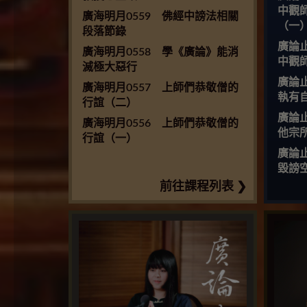
中觀
廣海明月0559 佛經中謗法相關
（一
段落節錄
廣論
廣海明月0558 學《廣論》能消
中觀
滅極大惡行
廣論
廣海明月0557 上師們恭敬僧的
執有
行誼（二）
廣論
廣海明月0556 上師們恭敬僧的
他宗
行誼（一）
廣論
毀謗
前往課程列表 ❯