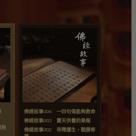
極
佛經故事004 一四句偈能夠救命
佛經故事003 寶天供養的果報
壽無
佛經故事002 帝釋護生，戰勝修