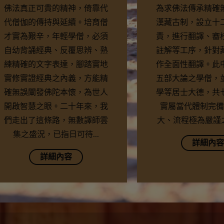
佛法真正可貴的精神，倚靠代
為求佛法傳承精確
代僧伽的傳持與延續。培育僧
漢藏古制，設立十
才實為艱辛，年輕學僧，必須
責，進行翻譯、審
自幼背誦經典、反覆思辨、熟
註解等工序，針對
練精確的文字表達，腳踏實地
作全面性翻譯。此
實修實證經典之內義，方能精
五部大論之學僧，
確無誤闡發佛陀本懷，為世人
學等居士大德，共
開啟智慧之眼。二十年來，我
實屬當代體制完備
們走出了這條路，無數譯師雲
大、流程極為嚴謹之
集之盛況，已指日可待...
詳細內容
詳細內容