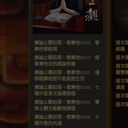
廣論止觀初探・奢摩他0153 奢
道次
摩他章結頌
結義
廣論止觀初探・奢摩他0152 修
道次
奢摩他法的經論依據
道次
廣論止觀初探・奢摩他0151 僅
觀雙
修粗靜相道不能度脫生死
道次
廣論止觀初探・奢摩他0150 七
慮度
種作意漸次摧壞煩惱
道次
廣論止觀初探・奢摩他0149 雙
道次
修止觀方能斷除煩惱
廣論止觀初探・奢摩他0148 七
種作意的內涵