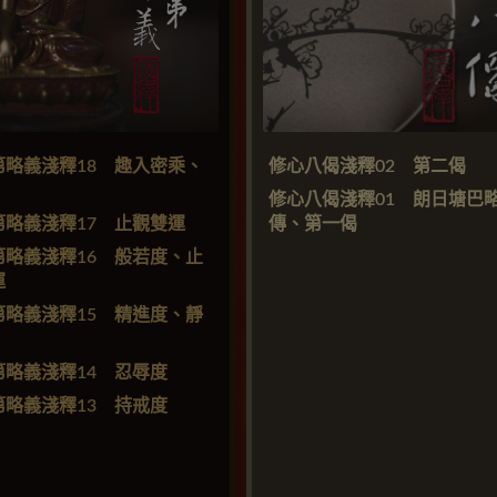
第略義淺釋18 趣入密乘、
修心八偈淺釋02 第二偈
修心八偈淺釋01 朗日塘巴
第略義淺釋17 止觀雙運
傳、第一偈
第略義淺釋16 般若度、止
運
第略義淺釋15 精進度、靜
第略義淺釋14 忍辱度
第略義淺釋13 持戒度