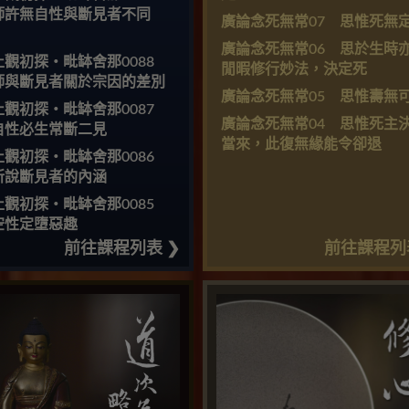
師許無自性與斷見者不同
廣論念死無常07 思惟死無
）
廣論念死無常06 思於生時
止觀初探・毗缽舍那0088
閒暇修行妙法，決定死
師與斷見者關於宗因的差別
廣論念死無常05 思惟壽無
止觀初探・毗缽舍那0087
廣論念死無常04 思惟死主
自性必生常斷二見
當來，此復無緣能令卻退
止觀初探・毗缽舍那0086
所說斷見者的內涵
止觀初探・毗缽舍那0085
空性定墮惡趣
前往課程列表 ❯
前往課程列