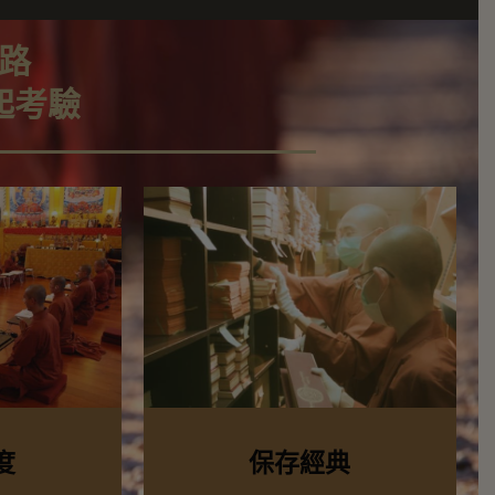
路
起考驗
度
保存經典