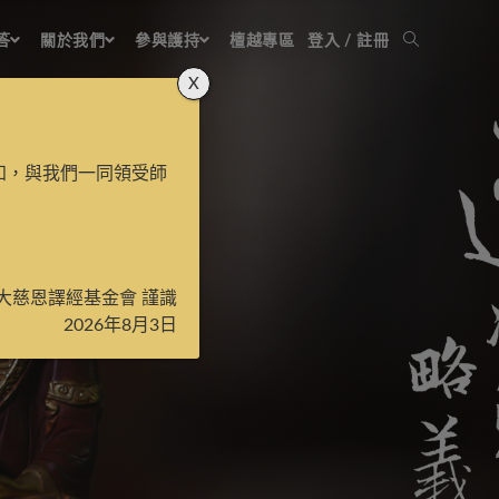
答
關於我們
參與護持
檀越專區
登入 / 註冊
X
知，與我們一同領受師
大慈恩譯經基金會 謹識
2026年8月3日