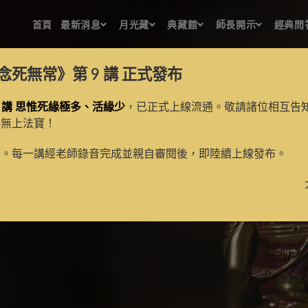
首頁
最新消息
月光藏
典藏館
師長開示
經典問
念死無常》第 9 講
正式發布
 講 思惟死緣極多、活緣少
，已正式上線流通。敬請諸位相互告
的無上法寶！
新。每一講經老師錄音完成並親自審閱後，即陸續上線發布。