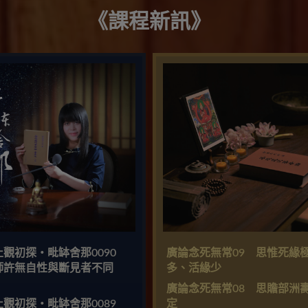
《課程新訊》
止觀初探・毗缽舍那0090
廣論念死無常09 思惟死緣
師許無自性與斷見者不同
多、活緣少
）
廣論念死無常08 思贍部洲
止觀初探・毗缽舍那0089
定