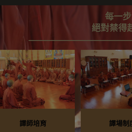
每一步
絕對禁得
譯師培育
譯場制