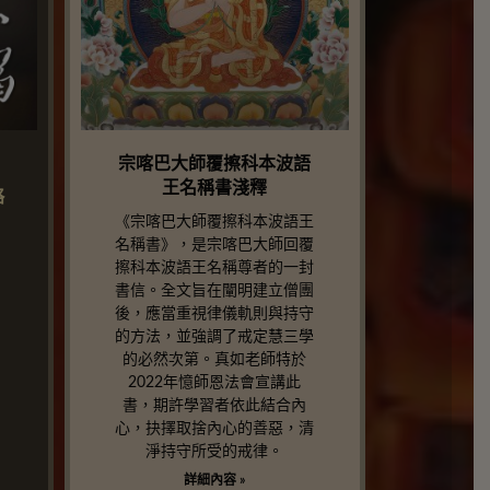
宗喀巴大師覆擦科本波語
王名稱書淺釋
略
《宗喀巴大師覆擦科本波語王
名稱書》，是宗喀巴大師回覆
擦科本波語王名稱尊者的一封
書信。全文旨在闡明建立僧團
後，應當重視律儀軌則與持守
的方法，並強調了戒定慧三學
的必然次第。真如老師特於
2022年憶師恩法會宣講此
書，期許學習者依此結合內
心，抉擇取捨內心的善惡，清
淨持守所受的戒律。
詳細內容 »