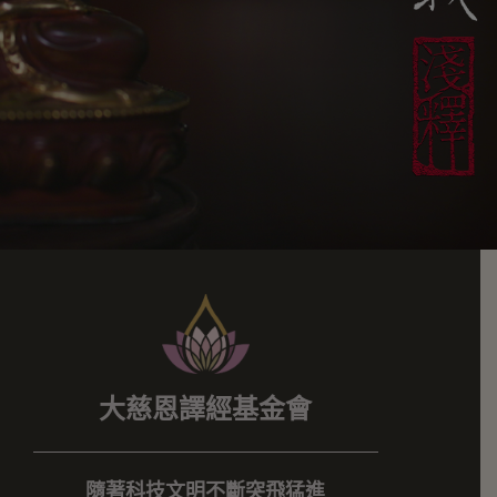
大慈恩譯經基金會
隨著科技文明不斷突飛猛進