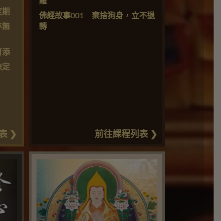
羅
定期
佛經故事001 棄捨狗身，立不退
亦無
轉
可添
決定
表 ❯
前往課程列表 ❯