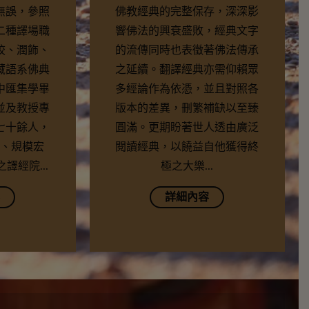
無誤，參照
佛教經典的完整保存，深深影
二種譯場職
響佛法的興衰盛敗，經典文字
校、潤飾、
的流傳同時也表徵著佛法傳承
藏語系佛典
之延續。翻譯經典亦需仰賴眾
中匯集學畢
多經論作為依憑，並且對照各
並及教授專
版本的差異，刪繁補缺以至臻
七十餘人，
圓滿。更期盼著世人透由廣泛
、規模宏
閱讀經典，以饒益自他獲得終
譯經院...
極之大樂...
詳細內容