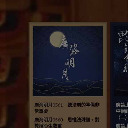
廣海明月0561 聽法前的準備非
廣論
常重要
中觀
（二
廣海明月0560 思惟法殊勝，對
教授心生敬重
廣論