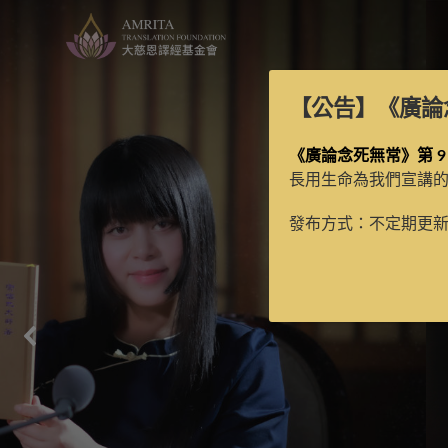
【公告】
《廣論
《廣論念死無常》第 9
長用生命為我們宣講
發布方式：不定期更