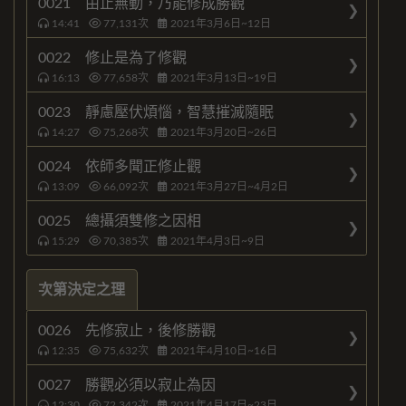
0021 由止無動，乃能修成勝觀
14:41
77,131
次
2021年3月6日~12日
0022 修止是為了修觀
16:13
77,658
次
2021年3月13日~19日
0023 靜慮壓伏煩惱，智慧摧滅隨眠
14:27
75,268
次
2021年3月20日~26日
0024 依師多聞正修止觀
13:09
66,092
次
2021年3月27日~4月2日
0025 總攝須雙修之因相
15:29
70,385
次
2021年4月3日~9日
次第決定之理
0026 先修寂止，後修勝觀
12:35
75,632
次
2021年4月10日~16日
0027 勝觀必須以寂止為因
12:30
72,342
次
2021年4月17日~23日