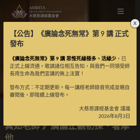
X
【公告】
《廣論念死無常》第 9 講
正式
廣論止觀初探・奢摩
發布
《廣論念死無常》第 9 講 思惟死緣極多、活緣少
他
，已
正式上線流通。敬請諸位相互告知，與我們一同領受師
長用生命為我們宣講的無上法寶！
>
線上課程
>
師長開示
>
真如老師
>
廣論止觀初探・奢
發布方式：不定期更新。每一講經老師錄音完成並親自
審閱後，即陸續上線發布。
大慈恩譯經基金會 謹識
2026年8月3日
真如老師 》廣論止觀初探・奢摩
他