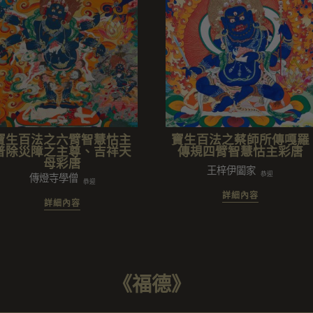
寶生百法之六臂智慧怙主
寶生百法之蔡師所傳嘎羅
普除災障之主尊、吉祥天
傳規四臂智慧怙主彩唐
母彩唐
霞闔家
王梓伊闔家
恭迎
傳燈寺學僧
恭迎
詳細內容
詳細內容
《福德》