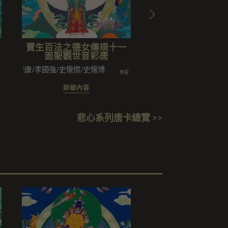
寶生百法之德女傳規十一
寶生百法之巴日
面聖觀世音彩唐
羂索五尊彩
史耀康/李國強/史懐傑/史懐博
陳兆華闔家/馮耀輝闔家/韓晝光
恭迎
詳細內容
詳細內容
悲心系列唐卡總覽 >>