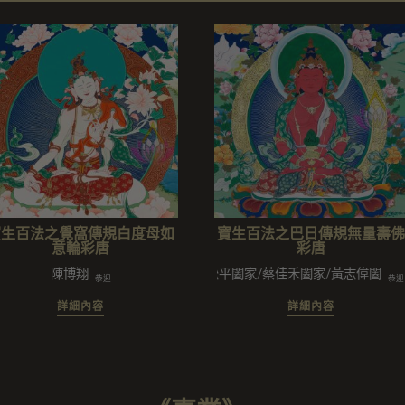
寶生百法之覺窩傳規白度母如
寶生百法之巴日傳規無量壽佛
意輪彩唐
彩唐
陳博翔
黃松平闔家/蔡佳禾闔家/黃志偉闔家
恭迎
恭迎
詳細內容
詳細內容