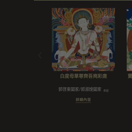
白度母單尊齊吾崗彩唐
郭啓東闔家/郭淑娩闔家
恭迎
詳細內容