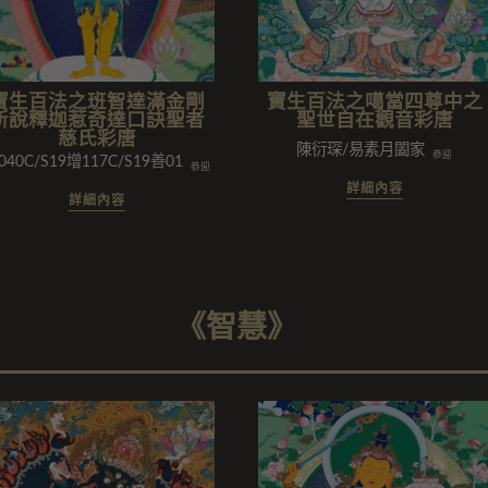
寶生百法之班智達滿金剛
寶生百法之噶當四尊中之
所說釋迦惹奇達口訣聖者
聖世自在觀音彩唐
慈氏彩唐
陳衍琛/易素月闔家
恭迎
0C/S19增117C/S19善015C01/舊制研討班二/劉蓮珠闔家/潘廣發闔家
恭迎
詳細內容
詳細內容
《智慧》