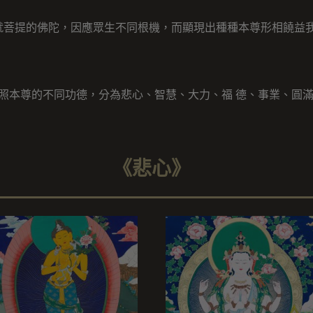
就菩提的佛陀，因應眾生不同根機，而顯現出種種本尊形相饒益
照本尊的不同功德，分為悲心、智慧、大力、福 德、事業、圓
《悲心》