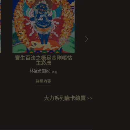
寶生百法之橛足金剛帳怙
寶生百法之騎虎
主彩唐
林盛勇闔家
卡西法有限公司
恭迎
詳細內容
詳細內容
大力系列唐卡總覽 >>