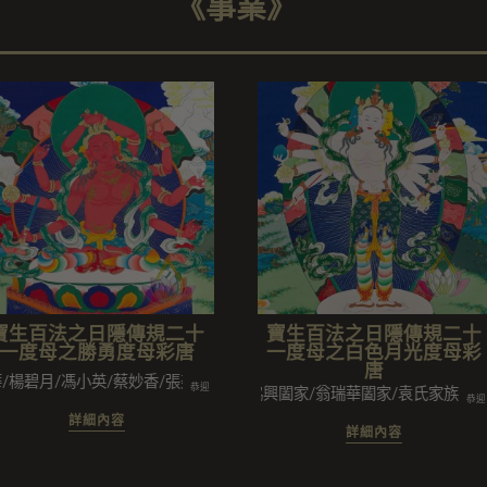
《事業》
寶生百法之日隱傳規二十
寶生百法之日隱傳規二十
一度母之勝勇度母彩唐
一度母之白色月光度母彩
唐
碧月/馮小英/蔡妙香/張美美/黃月雲/陳月雲/鄭亞福
恭迎
黃協興闔家/翁瑞華闔家/袁氏家族/李愛珠
恭迎
詳細內容
詳細內容