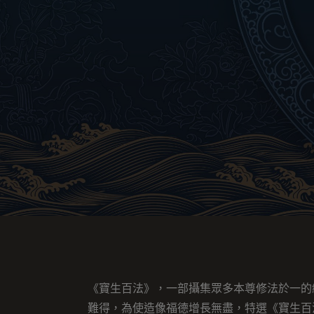
《寶生百法》，一部攝集眾多本尊修法於一的
難得，為使造像福德增長無盡，特選《寶生百法