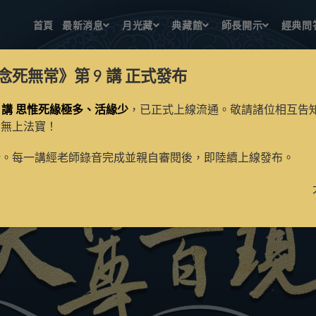
首頁
最新消息
月光藏
典藏館
師長開示
經典問
念死無常》第 9 講
正式發布
 講 思惟死緣極多、活緣少
，已正式上線流通。敬請諸位相互告
的無上法寶！
新。每一講經老師錄音完成並親自審閱後，即陸續上線發布。