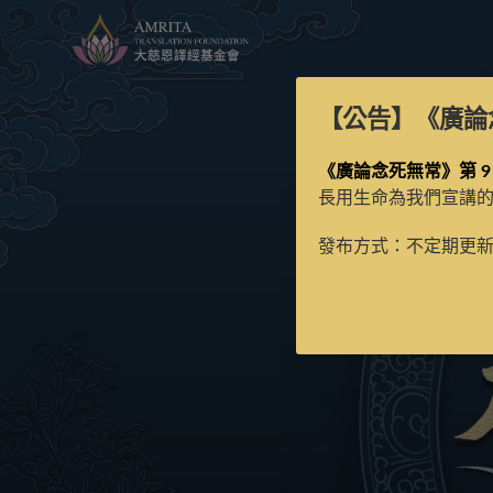
【公告】
《廣論
《廣論念死無常》第 9
長用生命為我們宣講
發布方式：不定期更