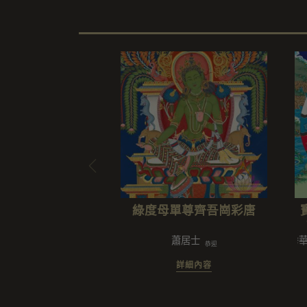
綠度母單尊齊吾崗彩唐
蕭居士
謝秀華/楊
恭迎
詳細內容