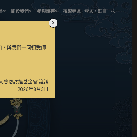
答
關於我們
參與護持
檀越專區
登入 / 註冊
X
知，與我們一同領受師
大慈恩譯經基金會 謹識
2026年8月3日