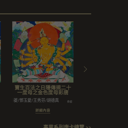
寶生百法之日隱傳規二十
寶生百法之日隱
一度母之金色度母彩唐
一度母之頂髻尊
唐
陳彩菱/鄧玉愛/王秀芬/胡德真
恭迎
闔家
郭許美玉/許何淑貞/郭美妝闔家
詳細內容
詳細內容
事業系列唐卡總覽 >>