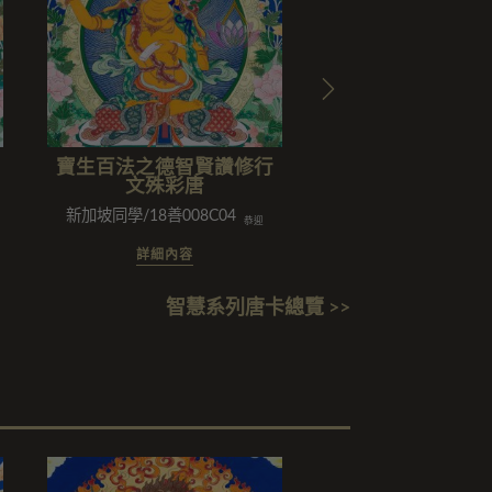
寶生百法之德智賢讚修行
寶生百法之丹巴
文殊彩唐
主尊文殊言說獅
龍天護法善神
新加坡同學/18善008C04
劉惠燕闔家/劉蓮珠闔家/劉氏家
恭迎
詳細內容
詳細內容
智慧系列唐卡總覽 >>