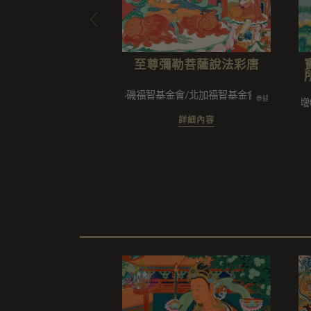
至尊彌勒菩薩說法彩唐
洛杉磯福智基金會/北加福智基金會
恭迎
S15增04
詳細內容