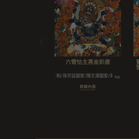
六臂怙主黑金彩唐
陳恭和/孫宗益闔家/陳文濱闔家/黃素芬法眷/林吟
恭迎
詳細內容