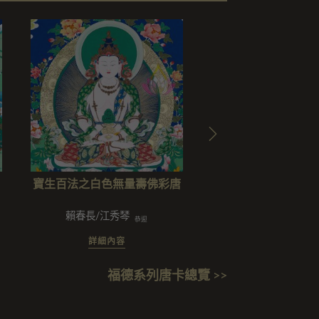
寶生百法之白色無量壽佛彩唐
寶生百法之尊勝佛母
尊彩唐
賴春長/江秀琴
釋廣慈/柳欣妍/譚利平/劉長庚/
恭迎
詳細內容
詳細內容
福德系列唐卡總覽 >>