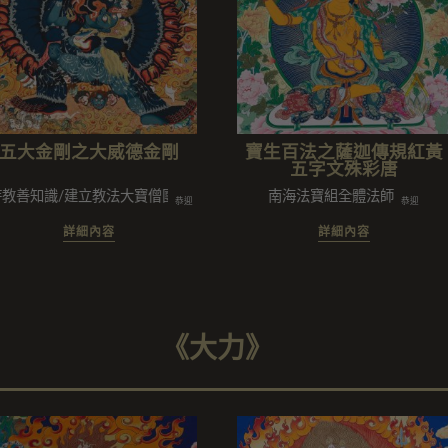
五大金剛之大威德金剛
寶生百法之薩迦傳規紅黃
五字文殊彩唐
知識/建立教法大寶僧團/陳姿穎/陳拓維/學弘教法三寶弟子/護持正法的
南海法寶組全體法師
恭迎
恭迎
詳細內容
詳細內容
《大力》