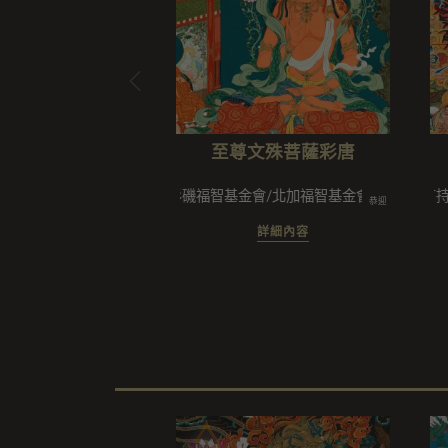
至尊文殊菩薩彩唐
洛杉磯福智基金會/北加福智基金會
所有持教善
恭迎
詳細內容