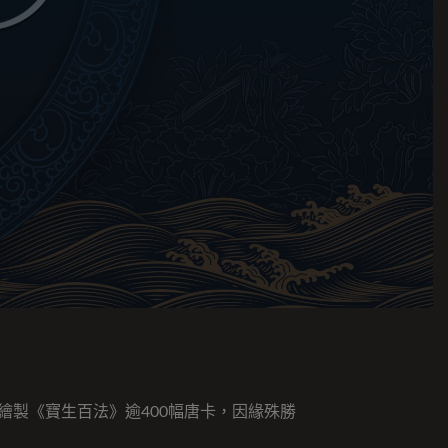
製《寶生百法》逾400幅唐卡，因緣殊勝