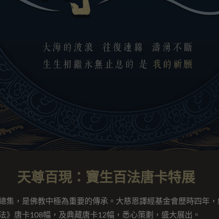
天尊百現：寶生百法唐卡特展
總集，是佛教中極為重要的傳承。大慈恩譯經基金會歷時四年，繪
》唐卡108幅，及典藏唐卡12幅，悉心策劃，盛大展出。