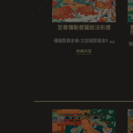
至尊彌勒菩薩說法彩唐
洛杉磯福智基金會/北加福智基金會
恭迎
S15增04
詳細內容