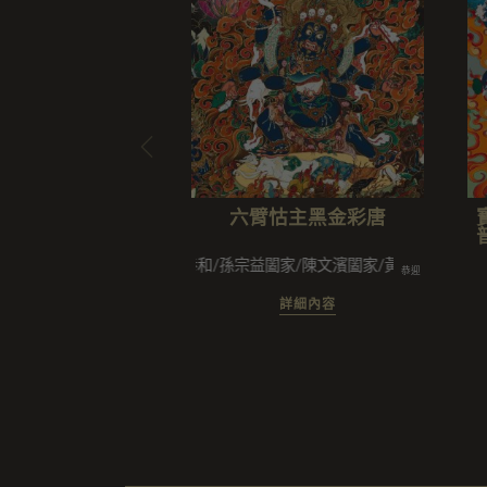
六臂怙主黑金彩唐
陳恭和/孫宗益闔家/陳文濱闔家/黃素芬法眷/林吟霞
恭迎
詳細內容