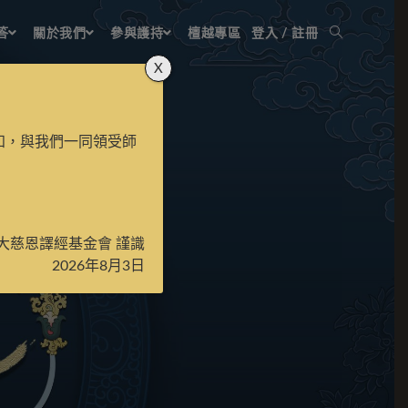
答
關於我們
參與護持
檀越專區
登入 / 註冊
X
知，與我們一同領受師
大慈恩譯經基金會 謹識
2026年8月3日