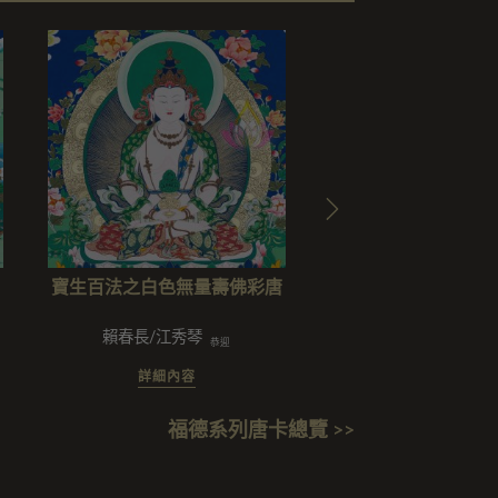
寶生百法之白色無量壽佛彩唐
寶生百法之尊勝佛母
尊彩唐
賴春長/江秀琴
釋廣慈/柳欣妍/譚利平/劉長庚/
恭迎
詳細內容
詳細內容
福德系列唐卡總覽 >>