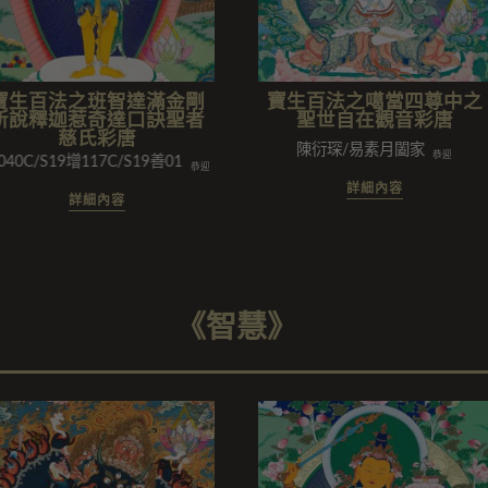
寶生百法之班智達滿金剛
寶生百法之噶當四尊中之
所說釋迦惹奇達口訣聖者
聖世自在觀音彩唐
慈氏彩唐
陳衍琛/易素月闔家
恭迎
0C/S19增117C/S19善015C01/舊制研討班二/劉蓮珠闔家/潘廣發闔家
恭迎
詳細內容
詳細內容
《智慧》