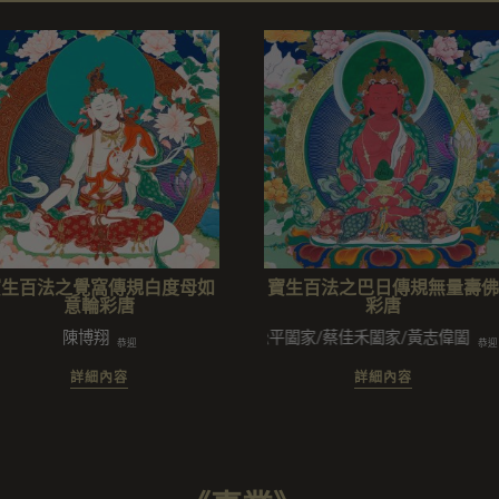
寶生百法之覺窩傳規白度母如
寶生百法之巴日傳規無量壽佛
意輪彩唐
彩唐
陳博翔
黃松平闔家/蔡佳禾闔家/黃志偉闔家
恭迎
恭迎
詳細內容
詳細內容