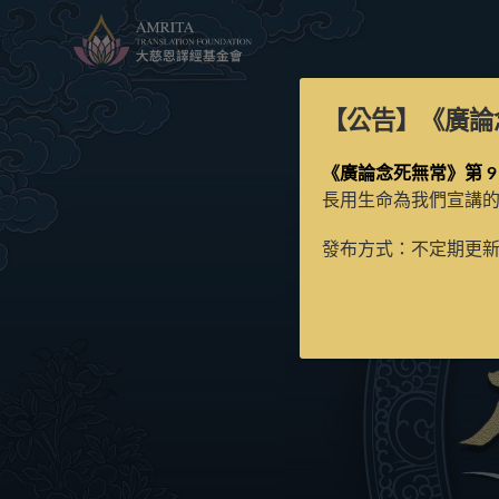
【公告】
《廣論
《廣論念死無常》第 9
長用生命為我們宣講
發布方式：不定期更