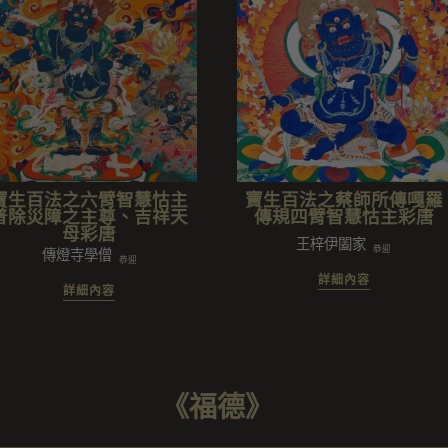
寶生百法之六臂智慧怙主
寶生百法之蔡師所傳嘎羅
普除災障之主尊、吉祥天
傳規四臂智慧怙主彩唐
母彩唐
闔家
王梓伊闔家
恭迎
傳燈寺學僧
恭迎
詳細內容
詳細內容
《福德》