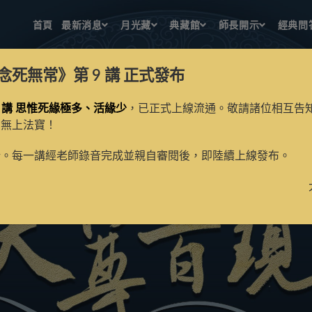
首頁
最新消息
月光藏
典藏館
師長開示
經典問
念死無常》第 9 講
正式發布
 講 思惟死緣極多、活緣少
，已正式上線流通。敬請諸位相互告
的無上法寶！
新。每一講經老師錄音完成並親自審閱後，即陸續上線發布。