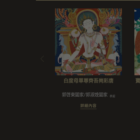
白度母單尊齊吾崗彩唐
郭啓東闔家/郭淑娩闔家
恭迎
詳細內容