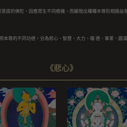
就菩提的佛陀，因應眾生不同根機，而顯現出種種本尊形相饒益
照本尊的不同功德，分為悲心、智慧、大力、福 德、事業、圓
《悲心》