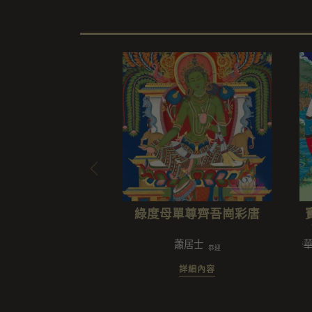
綠度母單尊齊吾崗彩唐
蕭居士
謝秀華/楊
恭迎
詳細內容