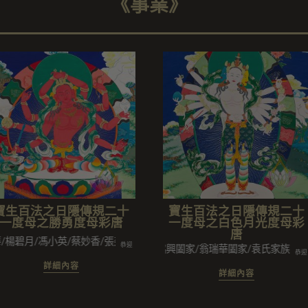
《事業》
寶生百法之日隱傳規二十
寶生百法之日隱傳規二十
一度母之勝勇度母彩唐
一度母之白色月光度母彩
唐
碧月/馮小英/蔡妙香/張美美/黃月雲/陳月雲/鄭亞福
恭迎
黃協興闔家/翁瑞華闔家/袁氏家族/李愛珠
恭迎
詳細內容
詳細內容