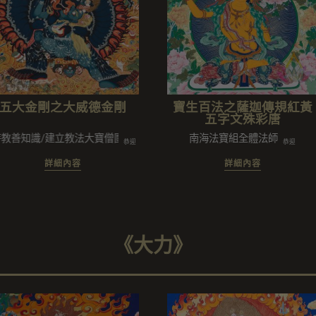
五大金剛之大威德金剛
寶生百法之薩迦傳規紅黃
五字文殊彩唐
知識/建立教法大寶僧團/陳姿穎/陳拓維/學弘教法三寶弟子/護持正法的
南海法寶組全體法師
恭迎
恭迎
詳細內容
詳細內容
《大力》