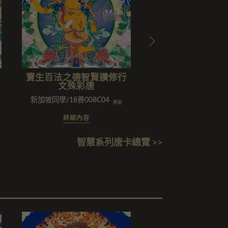
寶生百法之德智賢讚修行
寶生百法之丹巴
文殊彩唐
主尊文殊言說獅
龍天護法善神
新加坡同學/18善008C04
劉惠燕闔家/劉蓮珠闔家/劉氏家
恭迎
詳細內容
詳細內容
智慧系列唐卡總覽 >>