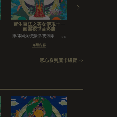
寶生百法之德女傳規十一
寶生百法之巴日
面聖觀世音彩唐
羂索五尊彩
史耀康/李國強/史懐傑/史懐博
陳兆華闔家/馮耀輝闔家/韓晝光
恭迎
詳細內容
詳細內容
悲心系列唐卡總覽 >>