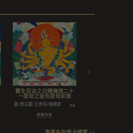
寶生百法之日隱傳規二十
寶生百法之日隱
一度母之金色度母彩唐
一度母之頂髻尊
唐
陳彩菱/鄧玉愛/王秀芬/胡德真
恭迎
闔家
郭許美玉/許何淑貞/郭美妝闔家
詳細內容
詳細內容
事業系列唐卡總覽 >>