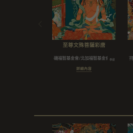
至尊文殊菩薩彩唐
洛杉磯福智基金會/北加福智基金會
所有持教善
恭迎
詳細內容