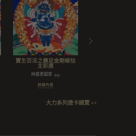
寶生百法之橛足金剛帳怙
寶生百法之騎虎
主彩唐
林盛勇闔家
卡西法有限公司
恭迎
詳細內容
詳細內容
大力系列唐卡總覽 >>