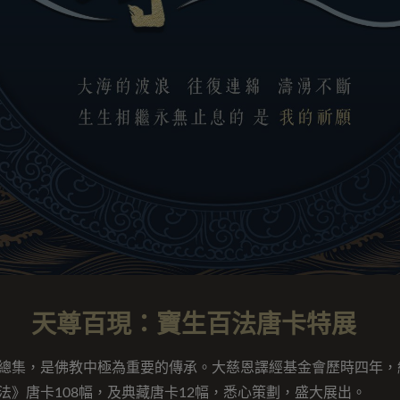
天尊百現：寶生百法唐卡特展
總集，是佛教中極為重要的傳承。大慈恩譯經基金會歷時四年，繪
》唐卡108幅，及典藏唐卡12幅，悉心策劃，盛大展出。