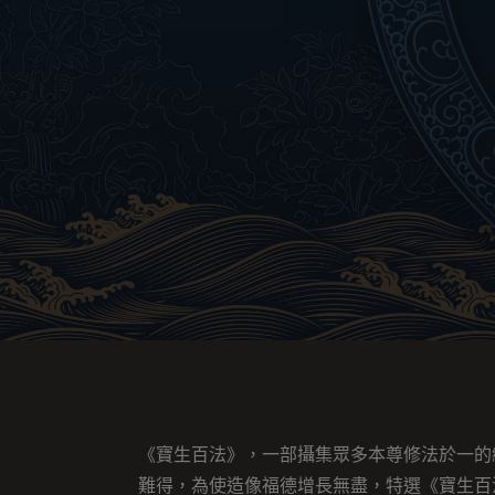
《寶生百法》，一部攝集眾多本尊修法於一的
難得，為使造像福德增長無盡，特選《寶生百法