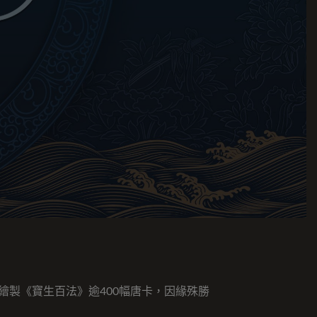
製《寶生百法》逾400幅唐卡，因緣殊勝