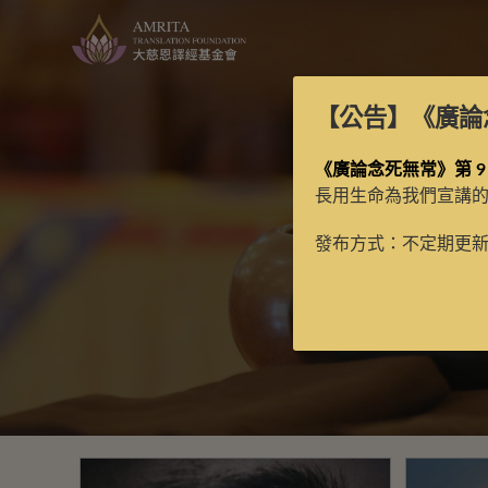
【公告】
《廣論
《廣論念死無常》第 9
長用生命為我們宣講
發布方式：不定期更