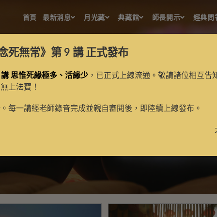
首頁
最新消息
月光藏
典藏館
師長開示
經典問
念死無常》第 9 講
正式發布
 講 思惟死緣極多、活緣少
，已正式上線流通。敬請諸位相互告
的無上法寶！
五大論問答
新。每一講經老師錄音完成並親自審閱後，即陸續上線發布。
>
五大論問答
>
第4頁