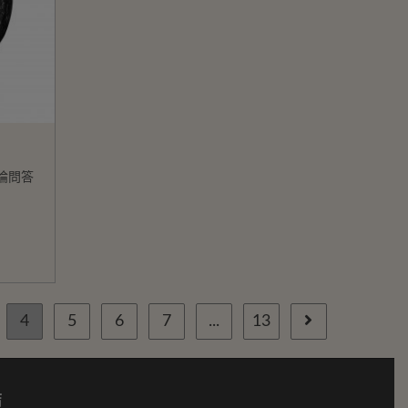
論問答
4
5
6
7
...
13
結