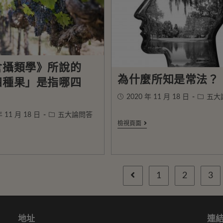
倉攝類學》所說的
為什麼所知是常法？
四種果」是指哪四
2020 年 11 月 18 日
五大
年 11 月 18 日
五大論問答
檢視頁面
1
2
3
地址
連