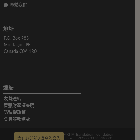
聯繫我們
地址
P.O. Box 983
Montague, PE
Canada C0A 1R0
連結
友善連結
智慧財產權聲明
隱私權政策
會員服務條款
版權所有© 2019-2026 AMRITA Translation Foundation
Charitable Registration Number：78380 0873 RR0001
念死無常第9講發佈公告