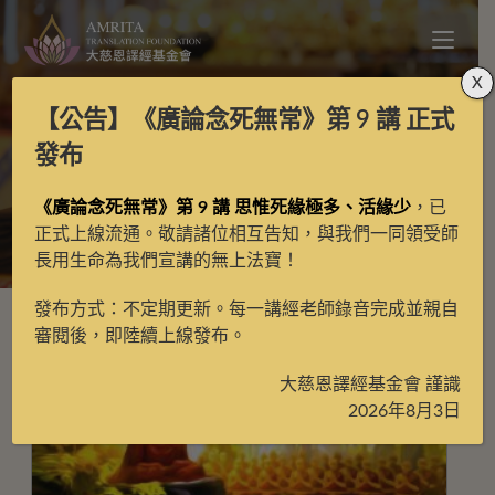
X
【公告】
《廣論念死無常》第 9 講
正式
五大論問答
發布
《廣論念死無常》第 9 講 思惟死緣極多、活緣少
，已
>
五大論問答
>
第13頁
正式上線流通。敬請諸位相互告知，與我們一同領受師
長用生命為我們宣講的無上法寶！
發布方式：不定期更新。每一講經老師錄音完成並親自
審閱後，即陸續上線發布。
大慈恩譯經基金會 謹識
2026年8月3日