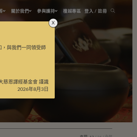
答
關於我們
參與護持
檀越專區
登入 / 註冊
X
知，與我們一同領受師
大慈恩譯經基金會 謹識
2026年8月3日