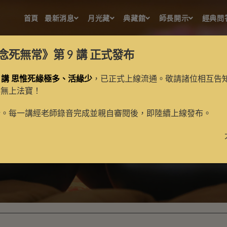
首頁
最新消息
月光藏
典藏館
師長開示
經典問
念死無常》第 9 講
正式發布
 講 思惟死緣極多、活緣少
，已正式上線流通。敬請諸位相互告
的無上法寶！
單筆護持
新。每一講經老師錄音完成並親自審閱後，即陸續上線發布。
>
護持項目
>
單筆護持