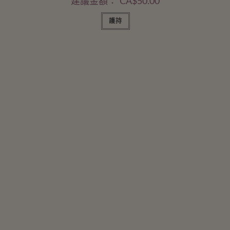
建議金額：
CA$
50.00
護持