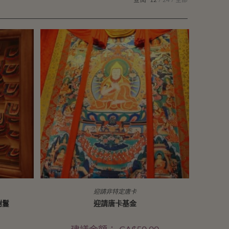
查閱
12
24
全部
迎請非特定唐卡
樹鬘
迎請唐卡基金