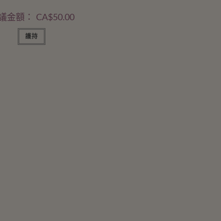
議金額：
CA$
50.00
護持