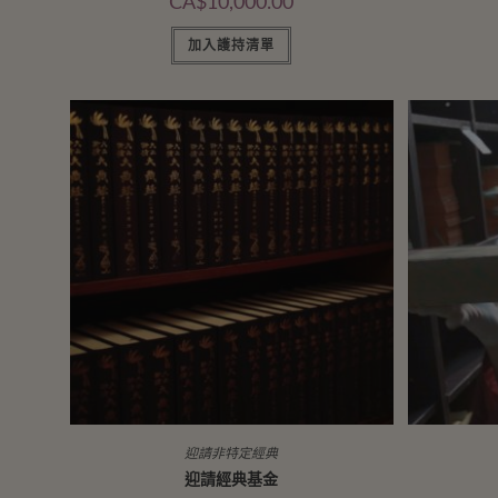
CA$
10,000.00
加入護持清單
迎請非特定經典
迎請經典基金