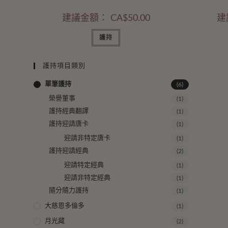
建議金額：
CA$
50.00
建
護持
護持項目類別
單筆護持
(6)
榮譽董事
(1)
護持經典翻譯
(1)
護持迎請唐卡
(1)
迎請非特定唐卡
(1)
護持迎請經典
(2)
迎請特定經典
(1)
迎請非特定經典
(1)
隨分隨力護持
(1)
大慈恩多倫多
(1)
月光藏
(2)