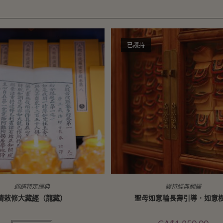
已護持
迎請特定經典
護持經典翻譯
清敕修大藏經（龍藏）
聖母如意輪長壽引導．如意