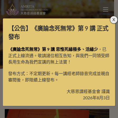
X
【公告】
《廣論念死無常》第 9 講
正式
每月定額護持
發布
《廣論念死無常》第 9 講 思惟死緣極多、活緣少
，已
>
護持項目
>
每月定額護持
正式上線流通。敬請諸位相互告知，與我們一同領受師
長用生命為我們宣講的無上法寶！
發布方式：不定期更新。每一講經老師錄音完成並親自
審閱後，即陸續上線發布。
大慈恩譯經基金會 謹識
預設排序
2026年8月3日