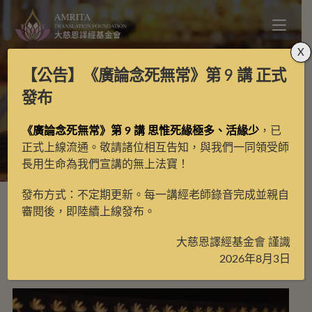
X
【公告】
《廣論念死無常》第 9 講
正式
迎請非特定經典
發布
《廣論念死無常》第 9 講 思惟死緣極多、活緣少
，已
>
護持項目
>
單筆護持
>
護持迎請經典
>
迎請非特定經典
正式上線流通。敬請諸位相互告知，與我們一同領受師
長用生命為我們宣講的無上法寶！
發布方式：不定期更新。每一講經老師錄音完成並親自
審閱後，即陸續上線發布。
大慈恩譯經基金會 謹識
預設排序
2026年8月3日