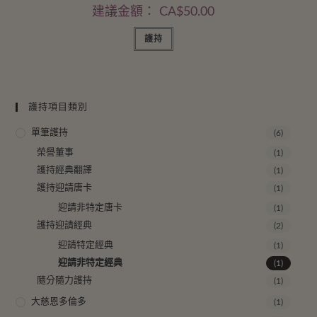
建議金額：
CA$
50.00
護持
護持項目類別
單筆護持
(6)
榮譽董事
(1)
護持經典翻譯
(1)
護持迎請唐卡
(1)
迎請非特定唐卡
(1)
護持迎請經典
(2)
迎請特定經典
(1)
迎請非特定經典
(1)
隨分隨力護持
(1)
大慈恩多倫多
(1)