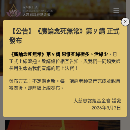
X
【公告】
《廣論念死無常》第 9 講
正式
每月定額護持
發布
《廣論念死無常》第 9 講 思惟死緣極多、活緣少
，已
>
護持項目
>
每月定額護持
正式上線流通。敬請諸位相互告知，與我們一同領受師
長用生命為我們宣講的無上法寶！
發布方式：不定期更新。每一講經老師錄音完成並親自
審閱後，即陸續上線發布。
大慈恩譯經基金會 謹識
預設排序
2026年8月3日