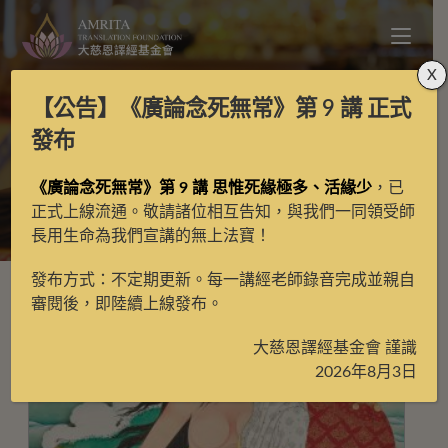
X
【公告】
《廣論念死無常》第 9 講
正式
天尊百現特展
發布
《廣論念死無常》第 9 講 思惟死緣極多、活緣少
，已
>
唐卡
>
天尊百現特展
正式上線流通。敬請諸位相互告知，與我們一同領受師
長用生命為我們宣講的無上法寶！
發布方式：不定期更新。每一講經老師錄音完成並親自
審閱後，即陸續上線發布。
大慈恩譯經基金會 謹識
2026年8月3日