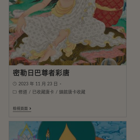
密勒日巴尊者彩唐
2023 年 11 月 23 日
修道
/
已收藏唐卡
/
鎮館唐卡收藏
檢視頁面