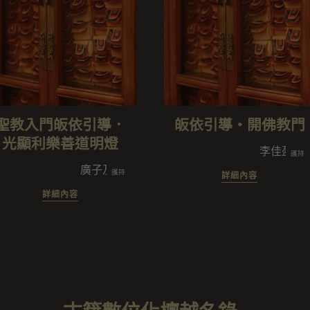
聖教入門皈依引導．
皈依引導・開佛教門
光顯利樂善道明燈
李佳盈/廣
護持
家/廣子及眷屬/謝林來春闔家/廣子及眷屬/許旻闔家
廣子及眷屬/謝幸芬/釋聞愍⋅黃芃瑗/李黃玉英闔
護持
詳細內容
詳細內容