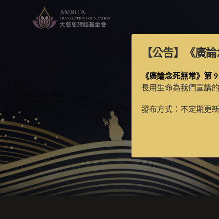
【公告】
《廣論
《廣論念死無常》第 9
長用生命為我們宣講
發布方式：不定期更