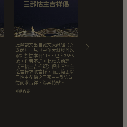
三部怙主吉祥偈
三部怙主
此篇讚文出自藏文大藏經《丹
此篇讚文出自藏文
珠爾》，見《中華大藏經丹珠
珠爾》，見《中華
爾》對勘本冊116，經序3655
爾》對勘本冊116，
號。作者不詳。此篇與前篇
號。作者不詳。此
《三怙主吉祥頌》俱由三怙主
——文殊、觀音、
之吉祥求取吉祥，而此篇更以
祥徵相，願行善後
三怙主配佛之三密——身語意
可作迴向之吉祥偈
德而求吉祥，為其特點。
詳細內容
詳細內容