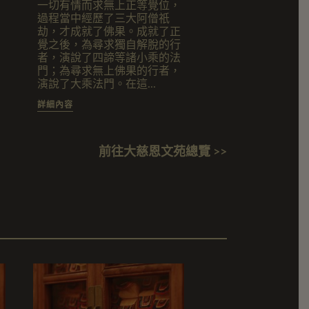
一切有情而求無上正等覺位，
什倫布寺附近的山
過程當中經歷了三大阿僧祇
七歲的一切智‧僧
劫，才成就了佛果。成就了正
著東方的雪山，一
覺之後，為尋求獨自解脫的行
情，難以抑制，於
者，演說了四諦等諸小乘的法
歌詠：「東 皚皚
門；為尋求無上佛果的行者，
上，白 雲朵相
演說了大乘法門。在這...
睹 此景油然憶上師
詳細內容
詳細內容
前往大慈恩文苑總覽 >>