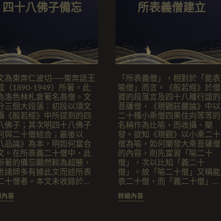
四十八佛子備忘
所表義僧建立
文為東奔仁波切──東奔語王
「所表義僧」，相對於「能表
成（1890-1949）所著。此
喻僧」而言。《般若經》於僧
為洛色林札倉著名高僧。文
寶的段落言及四十八種行誼的
分三個大段落：初段以頌文
菩薩僧，《現觀莊嚴論》中以
攝《般若經》中所提到的四
二十種小乘僧四果住向等等的
八佛子；其次明四十八佛子
名稱作為比喻，而收攝、闡
何與二十僧結合；最後以
發。欲知《現觀》以小乘二十
八品論》為本，明如何當合
僧為喻，如何闡發大乘菩薩僧
文。在所表義二十僧中，此
的內容，則先當習「喻二十
所著的備忘顯然較為超勝，
僧」，次以比知「義二十
世諸師多有據此文而述所表
僧」。故「喻二十僧」又稱能
二十僧者。本文未收錄於
表二十僧，而「義二十僧」又
009年洛色林札倉所出版的
稱所表二十僧。果芒學派教本
細內容
詳細內容
哲蚌洛色林丹瑪東奔仁波切
較重「能表喻二十僧」的探
集》中，然據《藏傳佛教經
討，此論則專論「所表義二十
文獻玉樹古籍叢書‧卷一文
僧」。本論作者不詳，蒙古國