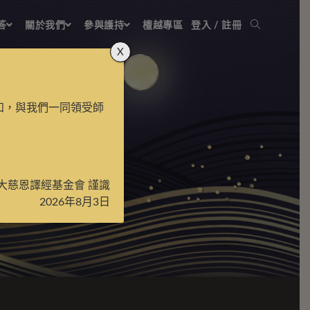
答
關於我們
參與護持
檀越專區
登入 / 註冊
X
知，與我們一同領受師
大慈恩譯經基金會 謹識
2026年8月3日