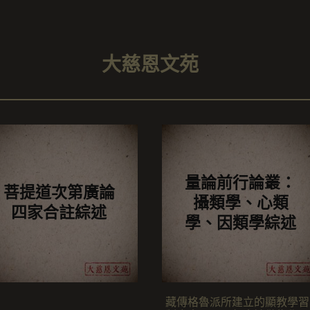
目錄》所載，此文實為東奔
家圖書館中藏有多本此論，疑
波切所造。
或為外蒙或安多地區果芒派一
大德格西所著。
大慈恩文苑
量論前行論叢：
菩提道次第廣論
攝類學、心類
四家合註綜述
學、因類學綜述
藏傳格魯派所建立的顯教學習