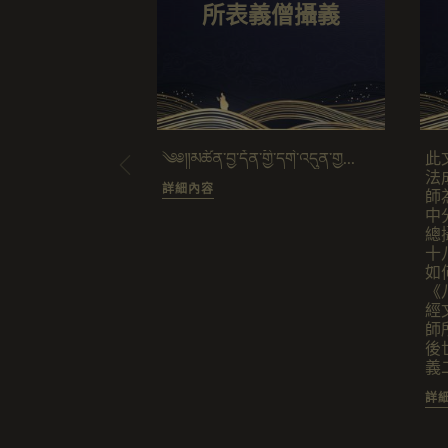
所表義僧攝義
༄༅༎མཚོན་བྱ་དོན་གྱི་དགེ་འདུན་གྱ...
此
法
詳細內容
師
中
總
十
如
《
經
師
後
義
2
詳
《
文
典