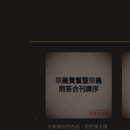
集
仁
宗義寶鬘暨宗義
問答合刊譯序
大乘佛法的內涵，固然博大精
...