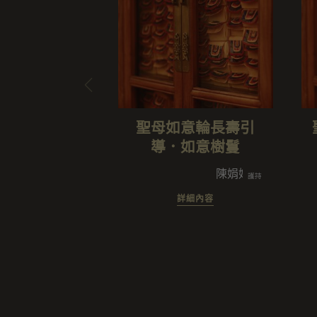
聖母如意輪長壽引
導．如意樹鬘
陳娟娟/廣論承載團闔
護持
詳細內容