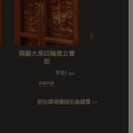
開顯大乘四輪建立寶
卓隆巴所著道
炬
鬘五十
子及眷屬/謝林來春闔家/高慧琴/葉峻銘
家/廣論承載團闔家/益民國小師生校友
李佳盈闔家/廣子及眷屬/葉峻銘
廣
護持
詳細內容
詳細內容
前往譯場檀越名錄總覽 >>