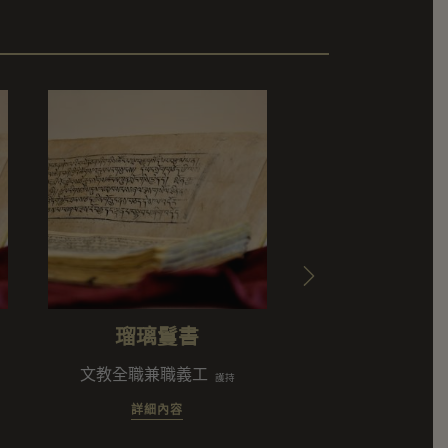
瑠璃鬘書
尊前法
文教全職兼職義工
總務課全職與
護持
詳細內容
詳細內容