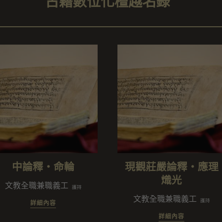
古籍數位化檀越名錄
中論釋・命輪
現觀莊嚴論釋・應理
熾光
文教全職兼職義工
護持
文教全職兼職義工
護持
詳細內容
詳細內容