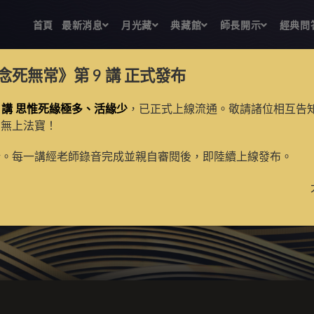
首頁
最新消息
月光藏
典藏館
師長開示
經典問
念死無常》第 9 講
正式發布
 講 思惟死緣極多、活緣少
，已正式上線流通。敬請諸位相互告
的無上法寶！
新。每一講經老師錄音完成並親自審閱後，即陸續上線發布。