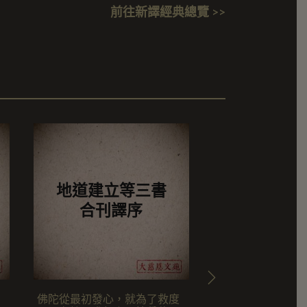
前往新譯經典總覽 >>
地道建立等三書
起信津梁
合刊譯序
佛陀從最初發心，就為了救度
在大師示寂後三十