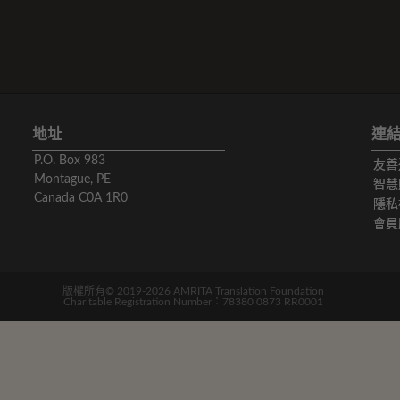
地址
連
P.O. Box 983
友善
Montague, PE
智慧
Canada C0A 1R0
隱私
會員
版權所有© 2019-2026 AMRITA Translation Foundation
Charitable Registration Number：78380 0873 RR0001