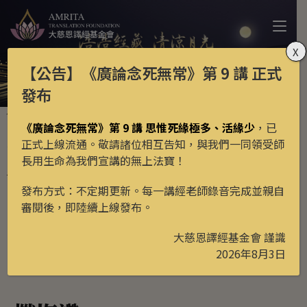
X
【公告】
《廣論念死無常》第 9 講
正式
發布
月光藏
新譯經典
>
>
《廣論念死無常》第 9 講 思惟死緣極多、活緣少
，已
懺悔讚
正式上線流通。敬請諸位相互告知，與我們一同領受師
長用生命為我們宣講的無上法寶！
發布方式：不定期更新。每一講經老師錄音完成並親自
更新日期: 2026年4月22日
審閱後，即陸續上線發布。
學習次數:
278
繁中
大慈恩譯經基金會 謹識
2026年8月3日