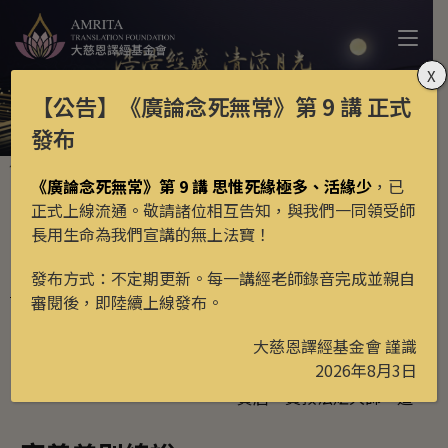
X
【公告】
《廣論念死無常》第 9 講
正式
發布
月光藏
新譯經典
>
>
《廣論念死無常》第 9 講 思惟死緣極多、活緣少
，已
四部宗義承許方式等各類問答
正式上線流通。敬請諸位相互告知，與我們一同領受師
長用生命為我們宣講的無上法寶！
言教甘露滴鬘
發布方式：不定期更新。每一講經老師錄音完成並親自
審閱後，即陸續上線發布。
更新日期: 2022年12月18日
大慈恩譯經基金會 謹識
學習次數:
15181
2026年8月3日
繁中