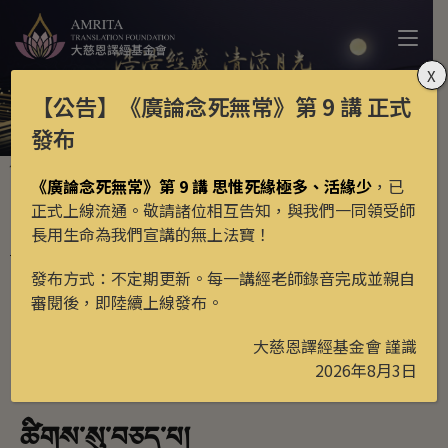
X
【公告】
《廣論念死無常》第 9 講
正式
發布
月光藏
新譯經典
>
>
《廣論念死無常》第 9 講 思惟死緣極多、活緣少
，已
三寶吉祥偈
正式上線流通。敬請諸位相互告知，與我們一同領受師
長用生命為我們宣講的無上法寶！
發布方式：不定期更新。每一講經老師錄音完成並親自
更新日期: 2026年5月22日
審閱後，即陸續上線發布。
學習次數:
125
繁中
大慈恩譯經基金會 謹識
2026年8月3日