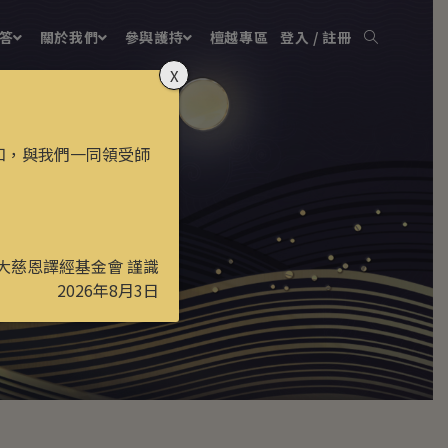
答
關於我們
參與護持
檀越專區
登入 / 註冊
X
知，與我們一同領受師
大慈恩譯經基金會 謹識
2026年8月3日