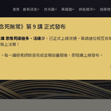
首頁
最新消息
月光藏
典藏館
師長開示
經典問
念死無常》第 9 講
正式發布
 講 思惟死緣極多、活緣少
，已正式上線流通。敬請諸位相互告
的無上法寶！
新。每一講經老師錄音完成並親自審閱後，即陸續上線發布。