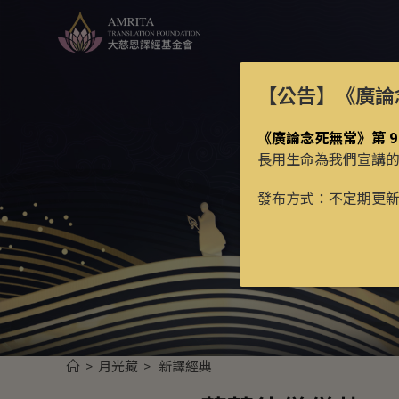
【公告】
《廣論
《廣論念死無常》第 9
長用生命為我們宣講
發布方式：不定期更
月光藏
新譯經典
>
>