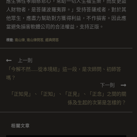
應生佛性孝順慈悲心，常助一切人生福生樂，而反更盜
人財物者，是菩薩波羅夷罪。」受持菩薩戒者，對於其
他眾生，應盡力幫助對方獲得利益，不作損害。因此應
當避免損害軟體公司的合法權益，支持正版。
標籤
:
南山律
,
南山律問答
,
經典問答
上一則
「今解不然……從本境結」這一段，是次師問、初師答
嗎？
下一則
「正知見」、「正知」、「正見」、「正念」之間的關
係及生起的次第是怎樣的？
相關文章