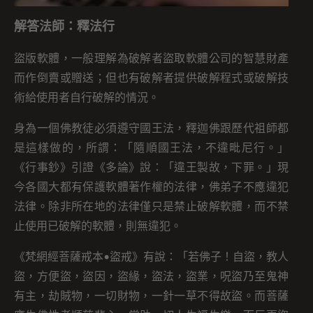
解答法師：釋法行
盜版軟體，一般理解為破解者盜取軟體公司的智慧財產
而作倒賣或贈送；但也有破解者提供破解程式或破解技
術給使用者自行破解的情況。
身為一個佛教徒必須遵守國王法，釋迦佛跟歷代祖師都
是這樣做的，所謂：「隨順國王法，不違毗尼行。」
《行事鈔》引證《多論》說：「違王製故，下罪。」現
今各國大都有保護軟體著作權的法律，佛弟子不應違犯
法律。除非所在地的法律僅只是禁止破解軟體，而不禁
止使用已破解的軟體，則無違犯。
《梵網經菩薩戒本•盜戒》有說：「若佛子！自盜，教人
盜，方便盜，盜因，盜緣，盜法，盜業，呪盜乃至鬼神
有主，劫賊物，一切財物，一針一草不得故盜。而菩薩