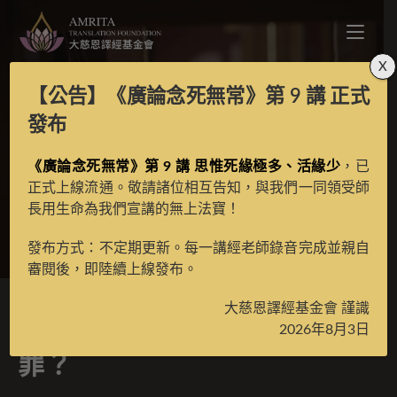
X
【公告】
《廣論念死無常》第 9 講
正式
使用破解版軟體，是否
發布
《廣論念死無常》第 9 講 思惟死緣極多、活緣少
犯盜罪？
，已
正式上線流通。敬請諸位相互告知，與我們一同領受師
長用生命為我們宣講的無上法寶！
>
經典問答
>
南山律問答
發布方式：不定期更新。每一講經老師錄音完成並親自
審閱後，即陸續上線發布。
大慈恩譯經基金會 謹識
使用破解版軟體，是否犯盜
2026年8月3日
罪？