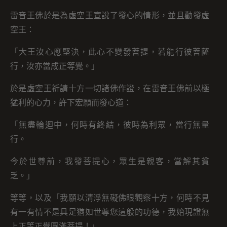
雷音王佛於是為虛空王宣說了發心的情形，並且勸發虛
空王：
「大王汝心應堅決，此心不變發菩提，若能行彼菩薩
行，汝亦當成正等覺。」
於是虛空王祈請十方一切諸佛作證，在雷音王佛前以極
猛利的心力，許下宏願而發心道：
「無盡輪迴中，何時有終結，彼時為利眾，當行無量
行。
今於世尊前，我發菩提心，眾生是親客，當解其貧
乏。」
等等，以及「我願以清淨無礙佛眼觀察十方，何時不見
有一有情不是具足猶如世尊您這般的功德，我始現證無
上正等正覺圓滿菩提！」