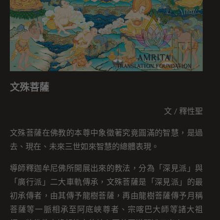
文殊菩薩
文 / 釋性聖
文殊菩薩在佛教的本尊中象徵著究竟圓滿的智慧，是過
去、現在、未來三世如來智慧的總體表現。
導師釋迦牟尼佛所開展出來的教法，分為「深見派」與
「廣行派」二大車軌傳承，文殊菩薩是「深見派」的最
初承傳者，由其傳予龍樹菩薩，再由龍樹菩薩傳予月稱
菩薩等一脈相承至阿底峽尊者、宗喀巴大師等諸大祖