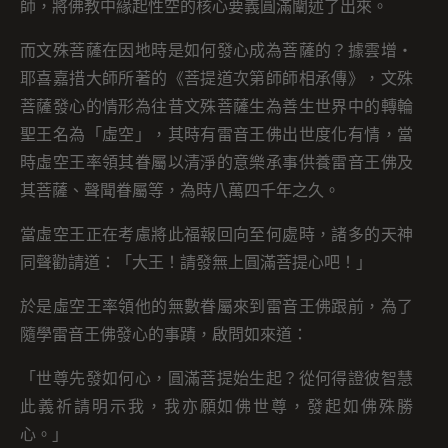
師，將佛教中緣起性空的核心要義圓滿闡述了出來。
而文殊菩薩在因地時是如何發心成為菩薩的？據雲增・
耶喜嘉措大師所著的《菩提道次第師師相承傳》，文殊
菩薩發心的情形為往昔文殊菩薩生為善生世界中的轉輪
聖王名為「虛空」，其時有雷音王佛出世度化有情，當
時虛空王率領其眷屬以清淨的意樂承事供養雷音王佛及
其菩薩、聲聞眷屬等，為時八萬四千年之久。
當虛空王正在考慮將此福報回向至何處時，諸多的天神
同聲勸請道：「大王！請發無上圓滿菩提心吧！」
於是虛空王率領他的無數眷屬來到雷音王佛跟前，為了
隨學雷音王佛發心的事蹟，啟問如來道：
「世尊先發如何心，圓滿菩提始生起？從何得證彼智慧
此義祈請明示我，我亦願如佛世尊，發起如佛殊勝
心。」