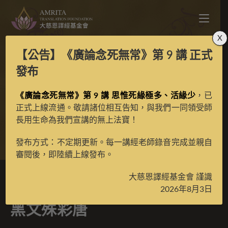
X
【公告】
《廣論念死無常》第 9 講
正式
五方文殊暨八十大成就
發布
《廣論念死無常》第 9 講 思惟死緣極多、活緣少
者之黑文殊彩唐
，已
正式上線流通。敬請諸位相互告知，與我們一同領受師
長用生命為我們宣講的無上法寶！
>
典藏館
>
典藏唐卡
發布方式：不定期更新。每一講經老師錄音完成並親自
審閱後，即陸續上線發布。
大慈恩譯經基金會 謹識
五方文殊暨八十大成就者之
2026年8月3日
黑文殊彩唐