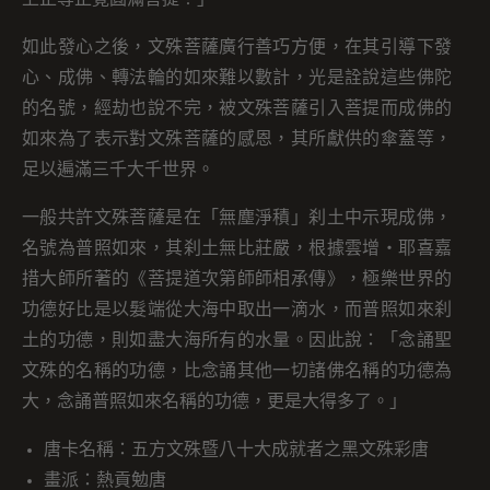
如此發心之後，文殊菩薩廣行善巧方便，在其引導下發
心、成佛、轉法輪的如來難以數計，光是詮說這些佛陀
的名號，經劫也說不完，被文殊菩薩引入菩提而成佛的
如來為了表示對文殊菩薩的感恩，其所獻供的傘蓋等，
足以遍滿三千大千世界。
一般共許文殊菩薩是在「無塵淨積」刹土中示現成佛，
名號為普照如來，其刹土無比莊嚴，根據雲增・耶喜嘉
措大師所著的《菩提道次第師師相承傳》，極樂世界的
功德好比是以髮端從大海中取出一滴水，而普照如來刹
土的功德，則如盡大海所有的水量。因此說：「念誦聖
文殊的名稱的功德，比念誦其他一切諸佛名稱的功德為
大，念誦普照如來名稱的功德，更是大得多了。」
唐卡名稱：五方文殊暨八十大成就者之黑文殊彩唐
畫派：熱貢勉唐