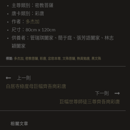
主尊類別：密教菩薩
唐卡類別：彩唐
作者：
多杰加
尺寸：80cm x 120cm
供養者：管瑞琪闔家、簡于庭、張芳語闔家、林志
穎闔家
標籤
:
多杰加
,
密教菩薩
,
彩唐
,
忿怒本尊
,
文殊菩薩
,
熱貢勉唐
,
黑文殊
上一則
白居寺綠度母巨幅齊吾崗彩唐
下一則
巨幅世尊師徒三尊齊吾崗彩唐
相關文章