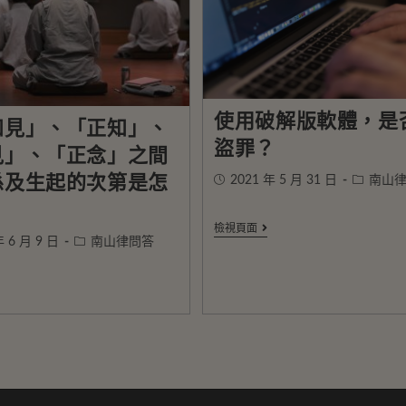
使用破解版軟體，是
知見」、「正知」、
盜罪？
見」、「正念」之間
係及生起的次第是怎
2021 年 5 月 31 日
南山
？
檢視頁面
年 6 月 9 日
南山律問答