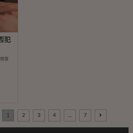
否犯
律問答
1
2
3
4
...
7