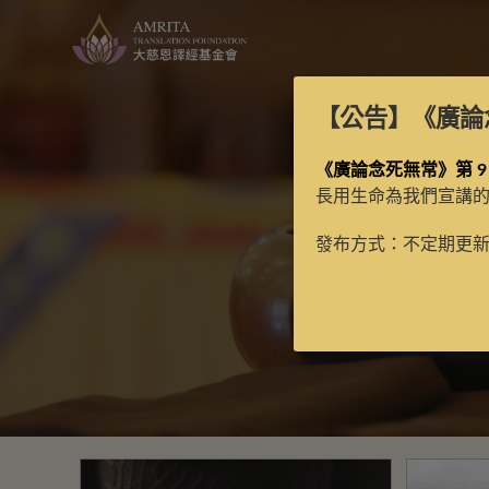
【公告】
《廣論
《廣論念死無常》第 9
長用生命為我們宣講
發布方式：不定期更