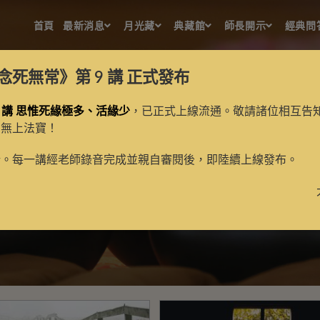
首頁
最新消息
月光藏
典藏館
師長開示
經典問
念死無常》第 9 講
正式發布
 講 思惟死緣極多、活緣少
，已正式上線流通。敬請諸位相互告
的無上法寶！
南山律
新。每一講經老師錄音完成並親自審閱後，即陸續上線發布。
>
南山律