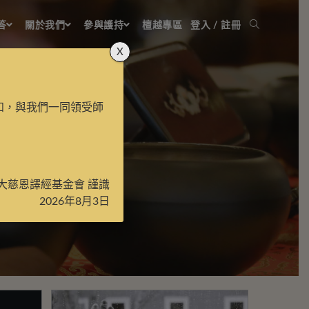
答
關於我們
參與護持
檀越專區
登入 / 註冊
X
知，與我們一同領受師
大慈恩譯經基金會 謹識
2026年8月3日