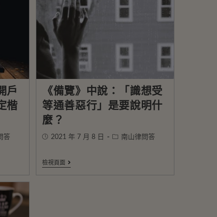
開戶
《備覽》中說：「識想受
定楷
等通善惡行」是要說明什
麼？
問答
2021 年 7 月 8 日
南山律問答
檢視頁面