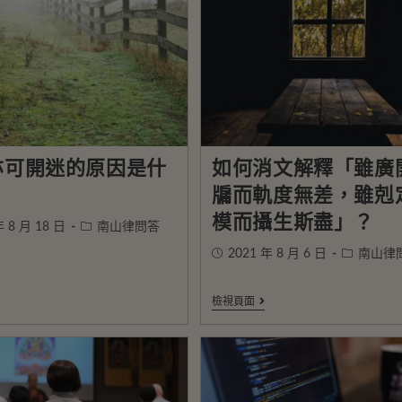
亦可開迷的原因是什
如何消文解釋「雖廣
牖而軌度無差，雖剋
模而攝生斯盡」？
年 8 月 18 日
南山律問答
2021 年 8 月 6 日
南山律
檢視頁面