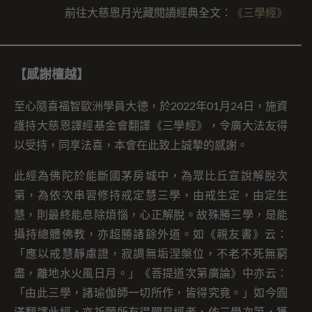
前往大慈恩月光藏閱讀經典全文：
《三學經》
【感謝檀越】
至心隨喜福智歐洲學員大德，於2022年01月24日，施資
護持大慈恩譯經基金會翻譯《三學經》，令廣大法友得
以受持，同享法喜，本會在此致上誠摯的感謝。
此經為佛陀於能斷國茅房城中，為眾比丘宣說解脫次
第，為依次串習修持戒定慧三學，由戒生定，由定生
慧，則最終能息除煩惱，心正解脫。故殊勝三學，是能
攝持總體佛教，亦超勝諸餘外道。如《親友書》云：
「應以戒慧靜慮證，寂調無垢涅槃位，不老不死無窮
盡，離地水火風日月。」《菩提道次第廣論》中亦云：
「由此三學，諸瑜伽師一切所作，皆得究竟。」如今圓