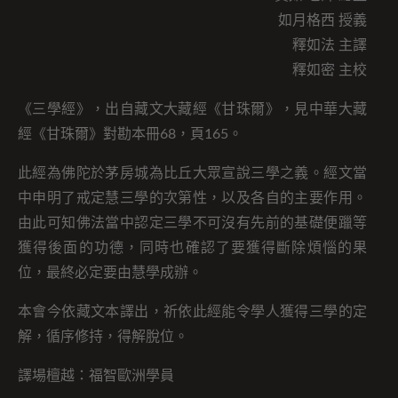
如月格西 授義
釋如法 主譯
釋如密 主校
《三學經》，出自藏文大藏經《甘珠爾》，見中華大藏
經《甘珠爾》對勘本冊68，頁165。
此經為佛陀於茅房城為比丘大眾宣說三學之義。經文當
中申明了戒定慧三學的次第性，以及各自的主要作用。
由此可知佛法當中認定三學不可沒有先前的基礎便躐等
獲得後面的功德，同時也確認了要獲得斷除煩惱的果
位，最終必定要由慧學成辦。
本會今依藏文本譯出，祈依此經能令學人獲得三學的定
解，循序修持，得解脫位。
譯場檀越：福智歐洲學員