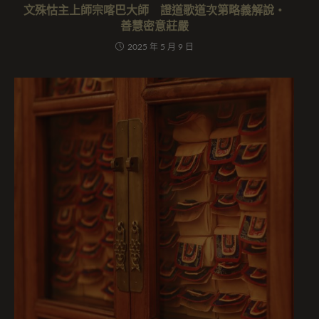
文殊怙主上師宗喀巴大師 證道歌道次第略義解說‧
善慧密意莊嚴
2025 年 5 月 9 日