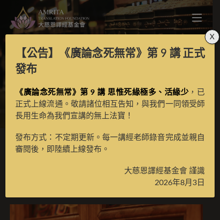
X
【公告】
《廣論念死無常》第 9 講
正式
三學經
發布
《廣論念死無常》第 9 講 思惟死緣極多、活緣少
，已
>
月光藏
>
譯場檀越名錄
正式上線流通。敬請諸位相互告知，與我們一同領受師
長用生命為我們宣講的無上法寶！
發布方式：不定期更新。每一講經老師錄音完成並親自
審閱後，即陸續上線發布。
三學經
大慈恩譯經基金會 謹識
2026年8月3日
2022 年 2 月 1 日
譯場檀越名錄