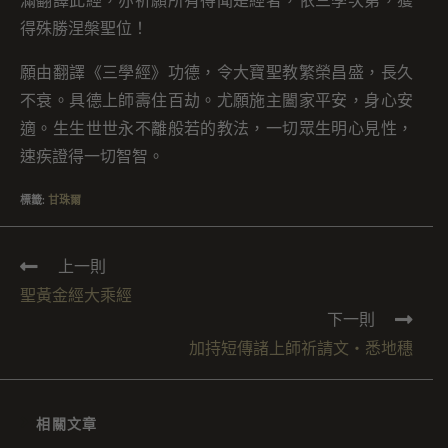
滿翻譯此經，亦祈願所有得聞是經者，依三學次第，獲
得殊勝涅槃聖位！
願由翻譯《三學經》功德，令大寶聖教繁榮昌盛，長久
不衰。具德上師壽住百劫。尤願施主闔家平安，身心安
適。生生世世永不離般若的教法，一切眾生明心見性，
速疾證得一切智智。
標籤
:
甘珠爾
上一則
聖黃金經大乘經
下一則
加持短傳諸上師祈請文・悉地穗
相關文章