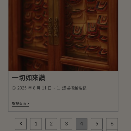
一切如來讚
2025 年 8 月 11 日
譯場檀越名錄
檢視頁面
1
2
3
4
5
6