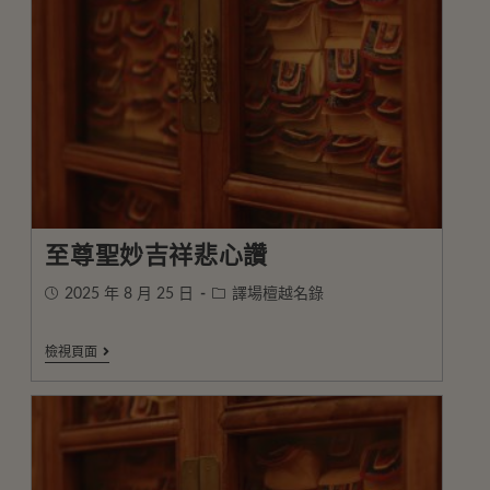
至尊聖妙吉祥悲心讚
2025 年 8 月 25 日
譯場檀越名錄
檢視頁面