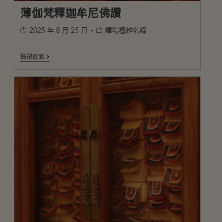
薄伽梵釋迦牟尼佛讚
2025 年 8 月 25 日
譯場檀越名錄
檢視頁面