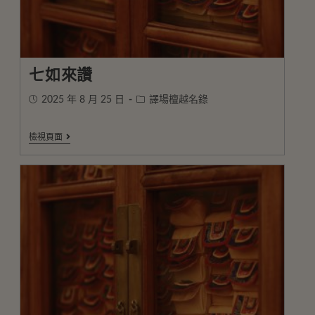
七如來讚
2025 年 8 月 25 日
譯場檀越名錄
檢視頁面