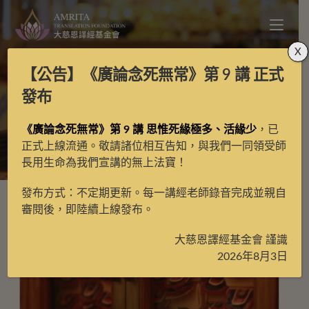
X
【公告】
《廣論念死無常》第 9 講
正式
禮讚部
發布
《廣論念死無常》第 9 講 思惟死緣極多、活緣少
，已
>
禮讚部
>
第4頁
正式上線流通。敬請諸位相互告知，與我們一同領受師
長用生命為我們宣講的無上法寶！
發布方式：不定期更新。每一講經老師錄音完成並親自
審閱後，即陸續上線發布。
大慈恩譯經基金會 謹識
2026年8月3日