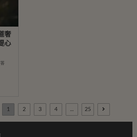
道奢
提心
問答
1
2
3
4
...
25
結