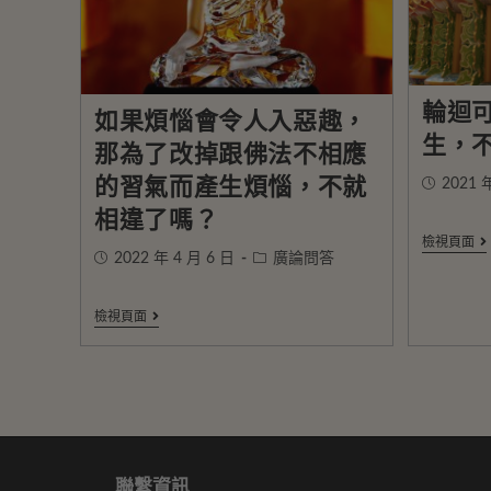
輪迴
如果煩惱會令人入惡趣，
生，
那為了改掉跟佛法不相應
的習氣而產生煩惱，不就
2021 
相違了嗎？
檢視頁面
2022 年 4 月 6 日
廣論問答
檢視頁面
聯繫資訊