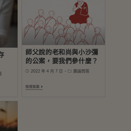
師父說的老和尚與小沙彌
存
的公案，要我們參什麼？
2022 年 4 月 7 日
廣論問答
答
檢視頁面