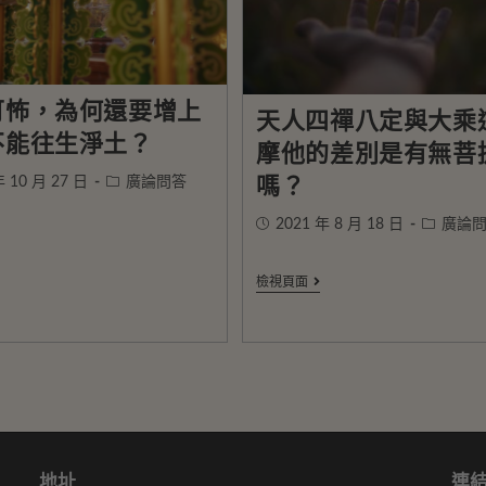
可怖，為何還要增上
天人四禪八定與大乘
不能往生淨土？
摩他的差別是有無菩
年 10 月 27 日
廣論問答
嗎？
2021 年 8 月 18 日
廣論
檢視頁面
地址
連