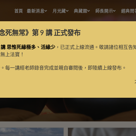
首頁
最新消息
月光藏
典藏館
師長開示
經典問
念死無常》第 9 講
正式發布
 講 思惟死緣極多、活緣少
，已正式上線流通。敬請諸位相互告
的無上法寶！
廣論
新。每一講經老師錄音完成並親自審閱後，即陸續上線發布。
>
廣論