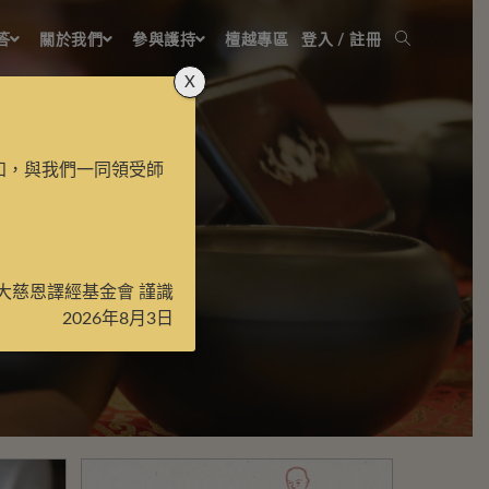
答
關於我們
參與護持
檀越專區
登入 / 註冊
X
知，與我們一同領受師
大慈恩譯經基金會 謹識
2026年8月3日