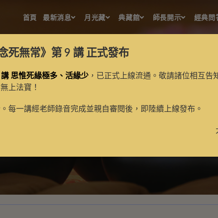
首頁
最新消息
月光藏
典藏館
師長開示
經典問
念死無常》第 9 講
正式發布
 講 思惟死緣極多、活緣少
，已正式上線流通。敬請諸位相互告
的無上法寶！
顯教儀軌
新。每一講經老師錄音完成並親自審閱後，即陸續上線發布。
>
護持項目
>
顯教儀軌