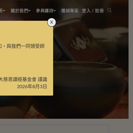
答
關於我們
參與護持
檀越專區
登入 / 註冊
X
知，與我們一同領受師
大慈恩譯經基金會 謹識
2026年8月3日