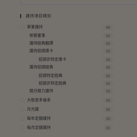
護持項目類別
單筆護持
(6)
榮譽董事
(1)
護持經典翻譯
(1)
護持迎請唐卡
(1)
迎請非特定唐卡
(1)
護持迎請經典
(2)
迎請特定經典
(1)
迎請非特定經典
(1)
隨分隨力護持
(1)
大慈恩多倫多
(1)
月光藏
(2)
每年定額護持
(1)
每月定額護持
(1)