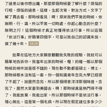
了過患以後你想出離，那麼那個時候要了解什麼？煩惱的
行相、煩惱的過患，這樣，生起次第、對治方式。文字了
解了再去看，那時候看見：啊！原來我們平常的時候，依
無明、行、識。所以平常一切時處，你起心動念的什麼？
無明之行！這個時候才真正地懂得依法行事。所以這個
「依法行事」好簡單四個字，可是以我自己的認識來說，
摸了幾十年。
14:14
如果在這地方大家願意聽聽我失敗的經驗，我就可以
簡單地告訴你。我當年出家的時候，喔！的確一般以那個
時候的條件說是很不錯的，現在動不動都是碩士、博士，
那時候根本沒有這一套。你一個知識青年念完大學已經很
了不起了，說居然念完，所以那個得意洋洋那個味道。念
完了，居然大家要到美國去，啊！那時候真是熱門得不得
了，我能放棄、我能出家。所以那個時候不是依法行事，
慢心無比，這是第一個毛病。所以現在假定諸位多多少少