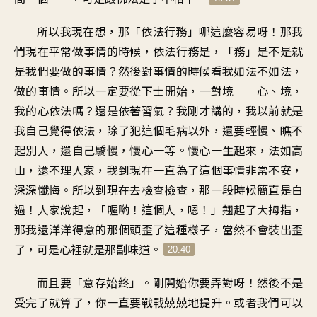
所以我現在想，那「依法行務」哪這麼容易呀！那我
們現在平常做事情的時候，依法行務是，「務」是不是就
是我們要做的事情？然後對事情的時候看我如法不如法，
做的事情。所以一定要從下士開始，一對境──心、境，
我的心依法嗎？還是依著習氣？我剛才講的，我以前就是
我自己覺得依法，除了犯這個毛病以外，還要輕慢、瞧不
起別人，還自己驕慢，慢心一等。慢心一生起來，法如高
山，還不理人家，我到現在一直為了這個事情非常不安，
深深懺悔。所以到現在去檢查檢查，那一段時候簡直是白
過！人家說起，「喔喲！這個人，嗯！」翹起了大拇指，
那我還洋洋得意的那個頭歪了這種樣子，當然不會裝出歪
了，可是心裡就是那副味道。
20:40
而且要「意存始終」。剛開始你要弄對呀！然後不是
受完了就算了，你一直要戰戰兢兢地提升。或者我們可以