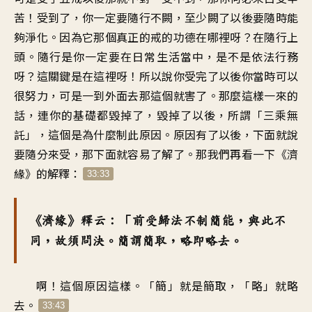
苦！受到了，你一定要隨行不闕，至少闕了以後要隨時能
夠淨化。因為它那個真正的戒的功德在哪裡呀？在隨行上
頭。隨行是你一定要在日常生活當中，是不是依法行務
呀？這關鍵是在這裡呀！所以說你受完了以後你當時可以
很努力，可是一到外面去那這個就害了。那麼這樣一來的
話，連你的基礎都毀掉了，毀掉了以後，所謂「三乘無
託」，這個是為什麼制此原因。原因有了以後，下面就說
要隨分來受，那下面就容易了解了。那我們再看一下《濟
緣》的解釋：
33:33
《濟緣》釋云：「前受歸法不制簡能，與此不
同，故須問決。簡謂簡取，略即略去。
啊！這個原因這樣。「簡」就是簡取，「略」就略
去。
33:43