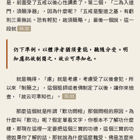
是，前面受了五戒以後心性調柔了。第二個，「二為入道
門，須簡淨器」，因為什麼呢？「五戒是聖道之基，有虧
則三乘無託。恐有輕犯，故須簡略。」最後一個說，這一
段就
34:32
仍下準例。以體淨者猶須量能，聽隨分受。明
知慮犯故制簡之，故云可準知也。
就是曉得，「慮」就是考慮，考慮受了以後會犯，所
以來「制簡之」，這個祖師或者佛制定了以後，讓你來檢
查，「故云可準知也」。
35:03
那麼這個就是所謂「歎功問相」那個問相的原因。為
什麼叫「歎功」呢？假定單看文字，你根本不了解功什麼
樣，那現在這裡一定要把這個三寶的功德，這個三寶的功
德如果你了解的話，那就說為什麼這麼難受、佛是怎麼來