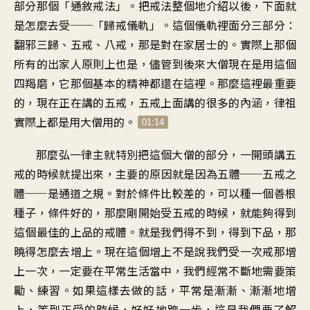
部分那個「通敘戒法」。把戒法整個地介紹以後，下面就
是怎麼去受──「歸戒儀軌」。這個儀軌裡面分三部分：
翻邪三歸、五戒、八戒，那是對在家居士的。實際上那個
所有的出家人原則上也是，儘管到後來大僧現在是用這個
四羯磨，它那個基本的精神都還在這裡。那麼這裡最重要
的，現在正在講的五戒，五戒上面講的很多的內涵，律祖
實際上都是用大僧用的。
01:14
那麼弘一律主就特別把這個大僧的部分，一開頭講五
戒的時候就提出來，主要的原因就是因為五體──五戒之
體──是通道之規。對於條件比較差的，可以種一個善根
種子，條件好的，那麼剛開始受五戒的時候，就能夠得到
這個最佳的上品的戒體。就是我們得不到，得到下品，那
曉得怎麼去增上。現在這個增上不是說我們受一次戒那增
上一次，一定要在平常生活當中，我們經常不斷地需要策
勵、練習。如果這樣去做的話，平常是漸漸、漸漸地增
上，等到正受的時候，好好地跨一步，這是我們要了解