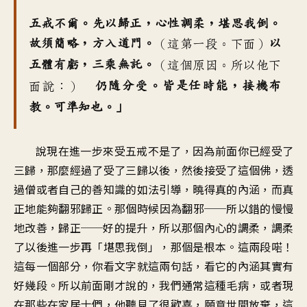
五戒不爾。先以歸正，心性調柔，堪思我倒。
故須簡略，方入道門。
以
（這第一段。下面）
五體有虧，三乘無託。
（這個原因。所以他下
仍隨分受。皆是任時能，接機布
面說：）
教。可準知也。」
說現在進一步來受五戒不是了，因為前面你已經受了
三歸，那麼經過了受了三歸以後，然後接受了這個佛，透
過僧或者自己的善知識的如法引導，曉得真的內涵，而真
正地能夠翻邪歸正。那個時候因為翻邪──所以錯的慢慢
地改善，歸正──好的提升，所以那個內心的調柔，調柔
了以後進一步再「堪思我倒」，那個是根本。這兩段喏！
這每一個部分，你看文字就這兩句話，看它的內涵其實有
好幾段。所以前面剛才說的，我們通常這種毛病，或者現
在那些在家居士們，他聽見了很歡喜，願意世間放棄，這