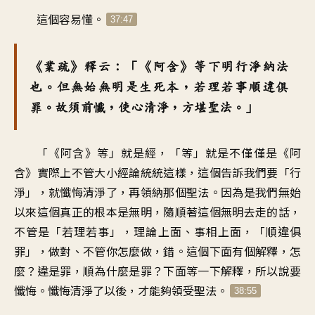
這個容易懂。
37:47
《業疏》釋云：「《阿含》等下明行淨納法
也。但無始無明是生死本，若理若事順違俱
罪。故須前懺，使心清淨，方堪聖法。」
「《阿含》等」就是經，「等」就是不僅僅是《阿
含》實際上不管大小經論統統這樣，這個告訴我們要「行
淨」，就懺悔清淨了，再領納那個聖法。因為是我們無始
以來這個真正的根本是無明，隨順著這個無明去走的話，
不管是「若理若事」，理論上面、事相上面，「順違俱
罪」，做對、不管你怎麼做，錯。這個下面有個解釋，怎
麼？違是罪，順為什麼是罪？下面等一下解釋，所以說要
懺悔。懺悔清淨了以後，才能夠領受聖法。
38:55