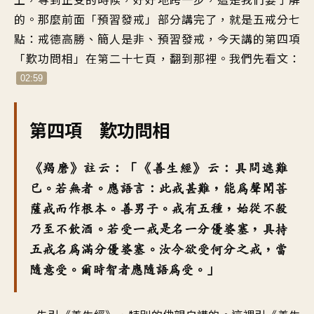
的。那麼前面「預習發戒」部分講完了，就是五戒分七
點：戒德高勝、簡人是非、預習發戒，今天講的第四項
「歎功問相」在第二十七頁，翻到那裡。我們先看文：
02:59
第四項 歎功問相
《羯磨》註云：「《善生經》云：具問遮難
已。若無者。應語言：此戒甚難，能為聲聞菩
薩戒而作根本。善男子。戒有五種，始從不殺
乃至不飲酒。若受一戒是名一分優婆塞，具持
五戒名為滿分優婆塞。汝今欲受何分之戒，當
隨意受。爾時智者應隨語為受。」