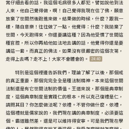
常仔細去看的話，我這個毛病很多人都犯。譬如說他到法
人來，他自己覺得做，啊！自己覺得我現在信了佛，願意
放棄了世間然後跑進來做。結果做的時候，什麼？跟我一
樣，隨自意樂！往往做了一點，他覺得：什麼？我拋棄了
世間，今天跑得來，你還要講這種？因為他受慣了世間這
種官腔，所以你再給他如法地去講的話，他覺得你還是要
講這一套。而真正的佛法，如果沒有很嚴密的這個次第，
走得上去嗎？走不上！大家不會體會的。
24:40
特別是這個裡邊告訴我們，理論了解了以後，那個戒
的真正重要，那個完完全全是種法制精神。本來這個世間
法制還是有它世間法制的價值。王道來說，那個是典章制
度，這個典章制度是實踐仁的根本。所以克己復禮是仁，
請問其目？你怎麼做法呢？依禮。不管你做什麼，依禮，
這個禮就是儒家說的，我們現在講的典章制度，必須要這
個。霸道雖然差，還是可以維持得安寧。可是我們現在學
佛的人，居然跑得來說不要這個，我愛怎麼辦就怎麼辦，