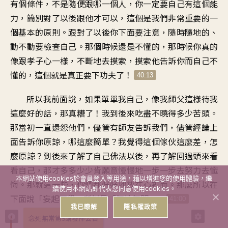
有個條件，不是隨便跟哪一個人，你一定要自己有這個能
力，簡別對了以後跟他才可以，這個是我們非常重要的一
個基本的原則。跟對了以後你下面要注意，隨時隨地的、
動不動要檢查自己。那個時候還是不懂的，那時候你真的
像跟孝子心一樣，不斷地去摸索，摸索他告訴你而自己不
懂的，這個就是真正要下功夫了！
40:13
所以我前面說，如果單單我自己，像我師父這樣待我
這麼好的話，那真糟了！我到後來吃盡不曉得多少苦頭。
那當初一直還怨他們，儘管有師友告訴我們，儘管經論上
面告訴你原諒，哪這麼簡單？我覺得這個傢伙這麼差，怎
麼原諒？到後來了解了自己佛法以後，再了解回過頭來看
看自己，那才多多少少肯願意慢慢地一步一步去努力去懺
本網站使用cookies於會員登入等用途，藉以增進您的使用體驗，繼
悔。那就這一些，你們都好好地放在心裡面。那麼所以在
續使用本網站即代表您同意使用cookies。
下面說「妄起不覺」所以是「無始無明」。
41:00
我已瞭解
隱私權政策
念死無常第9講發佈公告