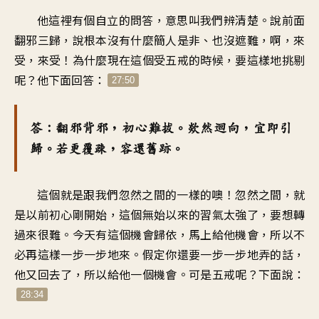
他這裡有個自立的問答，意思叫我們辨清楚。說前面
翻邪三歸，說根本沒有什麼簡人是非、也沒遮難，啊，來
受，來受！為什麼現在這個受五戒的時候，要這樣地挑剔
呢？他下面回答：
27:50
答：翻邪背邪，初心難拔。欻然迴向，宜即引
歸。若更覆疎，容還舊跡。
這個就是跟我們忽然之間的一樣的噢！忽然之間，就
是以前初心剛開始，這個無始以來的習氣太強了，要想轉
過來很難。今天有這個機會歸依，馬上給他機會，所以不
必再這樣一步一步地來。假定你還要一步一步地弄的話，
他又回去了，所以給他一個機會。可是五戒呢？下面說：
28:34