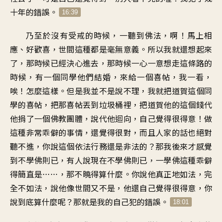
十年的錯誤。
16:39
乃至於沒有受戒的時候，一聽到佛法，啊！馬上相
應、好歡喜，世間這種都是毫無意義。所以我就還想起來
了，那時候已經決心進去，那時候一心一意想走這條路的
時候，有一個同學他們結婚，來給一個喜帖，我一看，
唉！怎麼這樣。但是我並不是說不理，我就把道賀這個同
學的喜帖，把那喜帖丟到垃圾桶裡，把道賀他的這個錢代
他捐了一個佛教團體，說代他迴向，自己覺得很得意！做
這種非常乖僻的事情，還覺得很對，而且人家的話也絕對
聽不進，你說這個依法行務還是非法的？那我後來才感覺
到不學佛則已，有人說現在不學佛則已，一學佛這種乖僻
得簡直是……，那不曉得算什麼。你說他真正地如法，完
全不如法，說他像世間又不是，他還自己覺得很得意，你
說到底算什麼呢？那就是我的自己犯的錯誤。
18:01