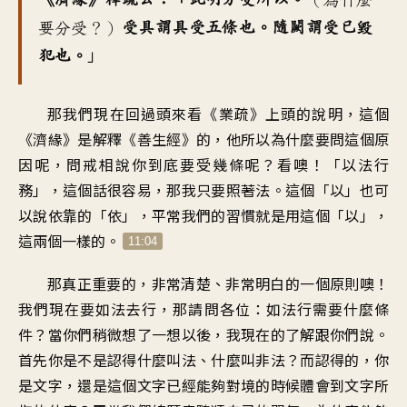
（為什麼
受具謂具受五條也。隨闕謂受已毀
要分受？）
」
犯也。
那我們現在回過頭來看《業疏》上頭的說明，這個
《濟緣》是解釋《善生經》的，他所以為什麼要問這個原
因呢，問戒相說你到底要受幾條呢？看噢！「以法行
務」，這個話很容易，那我只要照著法。這個「以」也可
以說依靠的「依」，平常我們的習慣就是用這個「以」，
這兩個一樣的。
11:04
那真正重要的，非常清楚、非常明白的一個原則噢！
我們現在要如法去行，那請問各位：如法行需要什麼條
件？當你們稍微想了一想以後，我現在的了解跟你們說。
首先你是不是認得什麼叫法、什麼叫非法？而認得的，你
是文字，還是這個文字已經能夠對境的時候體會到文字所