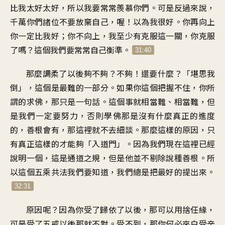
比我太好太好，所以我要常常羨慕你們。可是反過來說，
千萬你們諸位不要放棄自己，喔！以為我很好。你再向上
你一定比我好；你不向上，我至少有克服這一關，你克服
了嗎？這個我們要常常自己衡準。
31:40
那麼調柔了以後夠不夠？不夠！還要什麼？「堪思我
倒」，這個是最難的一部分。如果你這個把握不住，你所
謂的求佛，那只是一句話。這個事就相當難、相當難，但
是我們一定要努力，否則學佛那是沒有什麼真正的進度
的，善根會有，那這裡就不去細談。那麼這樣的原因，只
有真正這樣的才能夠「入道門」。因為我們現在這裡已經
說明一個，這是通道之規，但是他並不剔除說種善根。所
以這個五乘共法我們要知道，我們總是把最好的提出來。
32:31
原因呢？因為你受了歸依了以後，那可以用捨任緣，
可是受了五戒以後那就不對。受不到，那你何必來白受辛