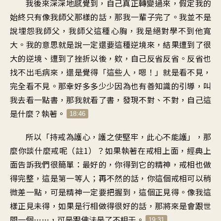
我後來深深地感覺到，自己真正轉變過來，假定我的
始終只有像我師父那樣的話，那我一輩子完了。我並不是
說埋怨我師父，我師父這種心胸，我是絕對學不到他寬
大。我的意思就是說一定還要這種逆境來，結果遭到了很
大的逆境、遭到了挫折以後，欸，自己反省反省。反省也
找不出毛病來，還是覺得「這些人，嗯！」就是看不見，
完全看不見。那幸好多多少少因為也有善知識的引導，叫
我去看一點書，那我就看了書，發現不對、不對，自己這
是什麼？執著。
18:46
所以「持戒為護心，護之使堅牢，此心不能護」，那
麼你談什麼戒呢（註1）？如果執著在戒相上面，經典上
面告訴我們很簡單：最好的，你得到它的精神，戒相也做
得完整，這是第一等人；再不然的話，你這個戒相可以稍
微差一點，可是精神一定要把握到，這個正見得。像我這
樣正見未得，如果是行相做得很好的話，那將來是會跟世
間一個……，可是跟佛法是了不相干。
19:31