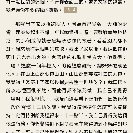
有一點世間的這個，不管你表面上的，或者文字的認識，
我但願你不要蹈我的覆轍。
15:14
那我出了家以後跑得去，因為自己受弘一大師的影
響，那麼緣起也不錯，所以總覺得：喔！要戰戰兢兢地持
戒。對那個戒的執著是無法想像的執著，看看別人都不
對，後來曉得這個叫禁戒取。我出了家以後，我這個在獅
頭山元光寺出家的，家師他的心胸非常寬大。他覺得：
「嗯！這麼一個年輕人，的確這麼難得，總好好地成全
他。」在山上面都要種山田，山田都是寺院裡去的人種，
我覺得「怎麼出了家以後還要去墾土掘地呀？」就這樣。
所以心裡面很不然，而他們都不讓我做。我自己不覺得
「唉呀！我很慚愧。」我反而還要看不起他們。因為他們
一般的習慣十二點吃飯，我覺得這個持午怎麼可以這樣
持！他們特別給我送得來，十一點半。我自己覺得我這個
依法行務，你們覺得對不對？我現在覺得錯到不曉得到哪
裡去了，可是自己還覺得對，別人看不見的喔！我犯了幾