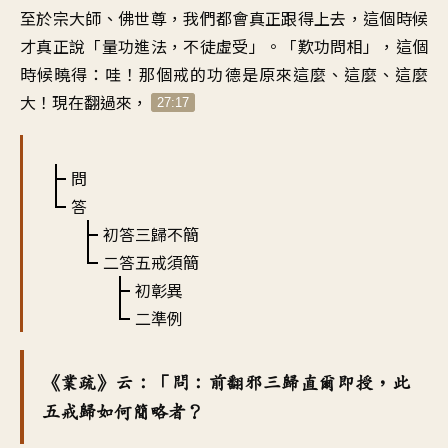
至於宗大師、佛世尊，我們都會真正跟得上去，這個時候
才真正說「量功進法，不徒虛受」。「歎功問相」，這個
時候曉得：哇！那個戒的功德是原來這麼、這麼、這麼
大！現在翻過來，
27:17
問
答
初答三歸不簡
二答五戒須簡
初彰異
二準例
《業疏》云：「問：前翻邪三歸直爾即授，此
五戒歸如何簡略者？