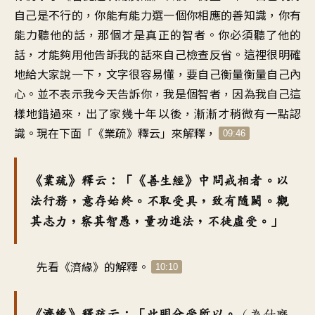
自己是不行的，你能有能力選一個你相應的善知識，你有
能力聽他的話，那個才是真正的智者。你必須聽了他的
話，才能夠用他告訴我的話來自己檢查反省。這裡很明確
地給大家說一下，文字很容易懂，要自己衡量衡量自己內
心。並不表示我今天告訴你，我是個智者，因為我自己這
樣地錯過來，出了家幾十年以後，漸漸才稍微有一點認
識。現在下面「《業疏》釋云」來解釋，
09:46
《業疏》釋云：「《善生經》中問戒相者。以
法行務，意存始終。不取受具，致有隨闕。觀
其志力，察其智愚，量功進法，不徒虛受。」
先看《濟緣》的解釋。
10:10
《濟緣》釋疏云：「此明分受所以。