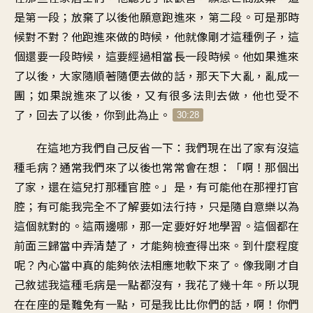
是第一段；放棄了以後他願意跑進來，第二段。可是那時
候對不對？他跑進來做的時候，他就像剛才這種例子，這
個還要一段時候，這要經過相當長一段時候。他如果進來
了以後，大家隨順著隨便去做的話，那天下大亂，亂成一
團；如果說進來了以後，又有很多法則去做，他也受不
了，回去了以後，你到此為止。
30:28
在這地方我們自己反省一下：我們現在出了家有沒這
種毛病？通常我們來了以後也常常會在想：「啊！那個出
了家，還在這兒打那種官腔。」是，有可能他在那裡打官
腔；有可能我完全不了解要如法行持，只是隨自意樂以為
這個就對的。這兩邊哪，那一定要好好地學習。這個都在
前面三歸當中弄清楚了，才能夠檢查得出來。到什麼程度
呢？內心當中真的能夠依法相應地軟下來了。像我剛才自
己敘述我這種毛病是一點都沒有，我花了幾十年。所以現
在在座的是難免有一點，可是我比比你們的話，啊！你們