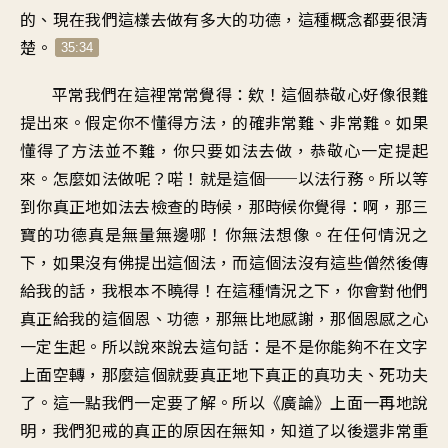
的、現在我們這樣去做有多大的功德，這種概念都要很清
楚。
35:34
平常我們在這裡常常覺得：欸！這個恭敬心好像很難
提出來。假定你不懂得方法，的確非常難、非常難。如果
懂得了方法並不難，你只要如法去做，恭敬心一定提起
來。怎麼如法做呢？喏！就是這個──以法行務。所以等
到你真正地如法去檢查的時候，那時候你覺得：啊，那三
寶的功德真是無量無邊哪！你無法想像。在任何情況之
下，如果沒有佛提出這個法，而這個法沒有這些僧然後傳
給我的話，我根本不曉得！在這種情況之下，你會對他們
真正給我的這個恩、功德，那無比地感謝，那個恩感之心
一定生起。所以說來說去這句話：是不是你能夠不在文字
上面空轉，那麼這個就要真正地下真正的真功夫、死功夫
了。這一點我們一定要了解。所以《廣論》上面一再地說
明，我們犯戒的真正的原因在無知，知道了以後還非常重