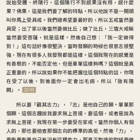
說始受體、終隨行，這個隨行不到感果沒有用，感什麼
果？佛果，這是我們要了解的特點。所以他說不是一開頭
叫你馬上受具戒。我們總希望要最好的，所以五戒當然要
具受；出了家以後當然要做比丘；做了比丘，三壇大戒嘛
當然要受菩薩，就是這樣。然後自己想：「我一定做得
到！」這句話好像很堅決，當時發願的時候也很意志很堅
強，現在有很多人我發現都是這樣。這個我現在的感覺是
有善根的，不能否定他，但是單單這樣夠嗎？這個就是真
正重要的。所以說如果你不能把握住這個特點的話，你現
在受了以後，到後面你一定會出毛病，所以「致有隨
闕」。
22:03
所以要「觀其志力」，「志」是他自己的願。單單那
個願、這個志趣說我要求無上菩提，要這個，或者是說為
求無上菩提，我現在第一步要受在家戒。當然你個人有個
人的，那也要檢查那個志向的標準的高低。然後「力」，
要衡量衡量自己有沒有這種能力，那真正對境的時候要做