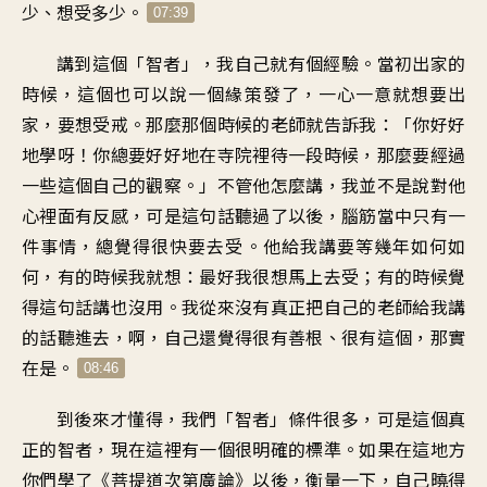
少、想受多少。
07:39
講到這個「智者」，我自己就有個經驗。當初出家的
時候，這個也可以說一個緣策發了，一心一意就想要出
家，要想受戒。那麼那個時候的老師就告訴我：「你好好
地學呀！你總要好好地在寺院裡待一段時候，那麼要經過
一些這個自己的觀察。」不管他怎麼講，我並不是說對他
心裡面有反感，可是這句話聽過了以後，腦筋當中只有一
件事情，總覺得很快要去受。他給我講要等幾年如何如
何，有的時候我就想：最好我很想馬上去受；有的時候覺
得這句話講也沒用。我從來沒有真正把自己的老師給我講
的話聽進去，啊，自己還覺得很有善根、很有這個，那實
在是。
08:46
到後來才懂得，我們「智者」條件很多，可是這個真
正的智者，現在這裡有一個很明確的標準。如果在這地方
你們學了《菩提道次第廣論》以後，衡量一下，自己曉得