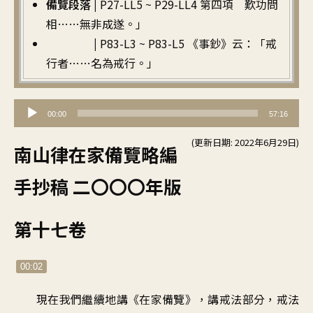
備覽段落 |
P27-LL5 ~ P29-LL4 第四項 歎功問
相……無非成遂。」
|
P83-L3 ~ P83-L5 《事鈔》云：「戒
行者……名為戒行。」
音
00:00
57:16
訊
(更新日期: 2022年6月29日)
播
南山律在家備覽略編
放
手抄稿 二〇〇〇年版
器
第十七卷
00:02
現在我們繼續地講《在家備覽》，講戒法部分，戒法