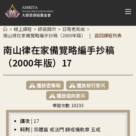
線上課程
師長開示
日常老和尚
>
>
>
>
南山律在家備覽略編手抄稿（2000年版）
返回課程列表
|
南山律在家備覽略編手抄稿
（2000年版）17
播放密集嘛
播放前行影片
播放迴向影片
學習次數:
10233
繁中
講次 |
17
科判 |
宗體篇 戒法門 歸戒儀軌章 五戒