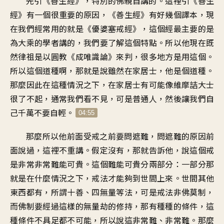
先引《善生經》，特別的佛親自講的。這裡引《善生
經》有一個很重要的原因，《善生經》有好幾個譯本，現
在我們經常用的就是《優婆塞戒經》，這個經最主要的是
為大乘的學者講的，我們要了解這個特點。所以他現在既
然律祖是以圓教《成唯識論》來判，很多地方是用這個。
所以這個道種啊，那就是說雖然在家居士，他是個道種。
那麼因此在這種情況之下，在家居士有可能像維摩詰大士
很了不起，通常我們看不見，可是普通人，然後讓我們自
己千萬不要自輕。
04:55
那麼所以他前面受戒之前要問遮難，問遮難的原因前
面說過，這裡不重講。假定沒有，那就告訴他，說這個戒
是非常非常難能可貴。這個難能可貴分兩部分：一部分那
就是在什麼情況之下，戒法才能夠到世間上來。世間其他
東西都有，所謂十善、四無量等法，可是戒法非佛莫制，
而佛制要經過這樣的無量劫的修持，那有種種的條件，這
種條件不具足都不可能，所以說這非常難、非常難。那麼