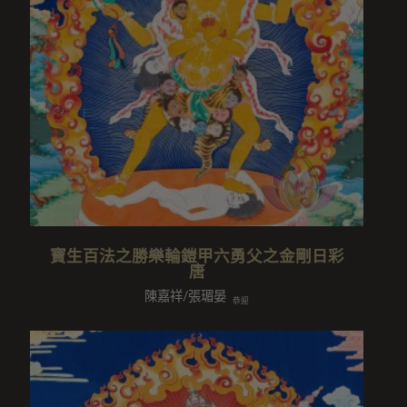
寶生百法之勝樂輪鎧甲六勇父之金剛日彩
唐
陳嘉祥/張瑂晏
恭迎