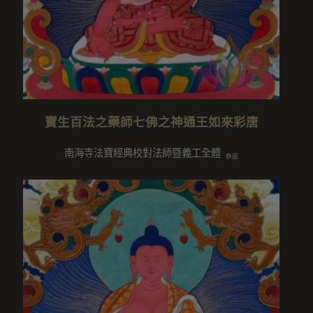
寶生百法之藥師七佛之神通王如來彩唐
南海寺法寶經典校對法師暨義工全體
恭迎