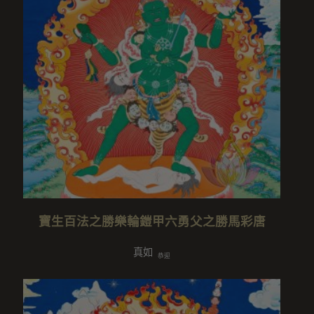
寶生百法之勝樂輪鎧甲六勇父之勝馬彩唐
真如
恭迎