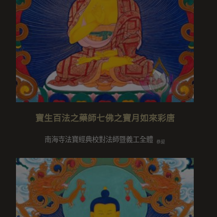
寶生百法之藥師七佛之寶月如來彩唐
南海寺法寶經典校對法師暨義工全體
恭迎