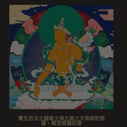
寶生百法之龍尊王佛五尊之文殊師利菩
薩、觀音菩薩彩唐