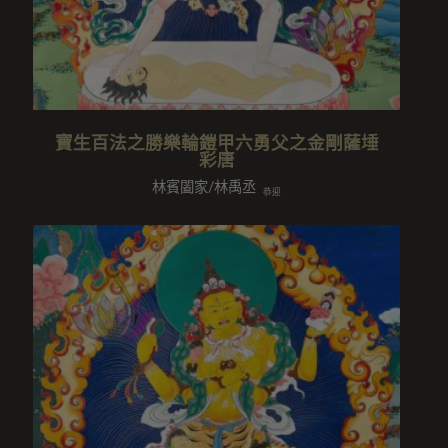
寶生百法之勝樂輪鎧甲六勇父之金剛薩埵
彩唐
林賓闔家/林禹丞
恭迎