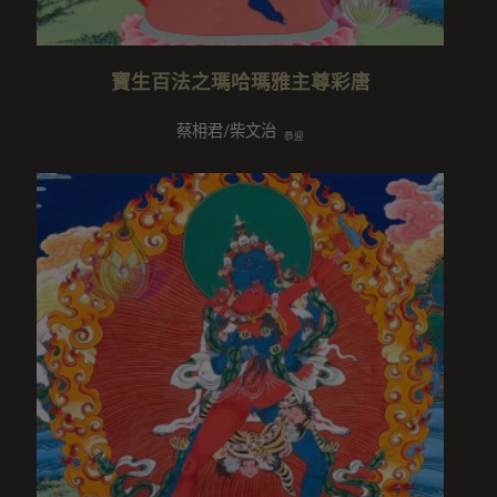
寶生百法之瑪哈瑪雅主尊彩唐
蔡枏君/柴文治
恭迎