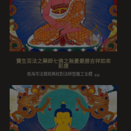
寶生百法之藥師七佛之無憂最勝吉祥如來
彩唐
南海寺法寶經典校對法師暨義工全體
恭迎