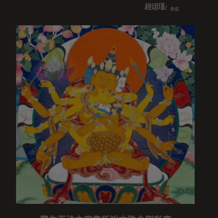
趙翊瑾/沈明忠/沈鳳欽/彭玉蘭
恭迎