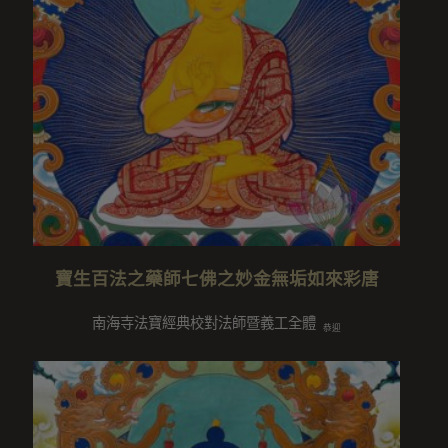
寶生百法之藥師七佛之妙金無垢如來彩唐
南海寺法寶經典校對法師暨義工全體
恭迎