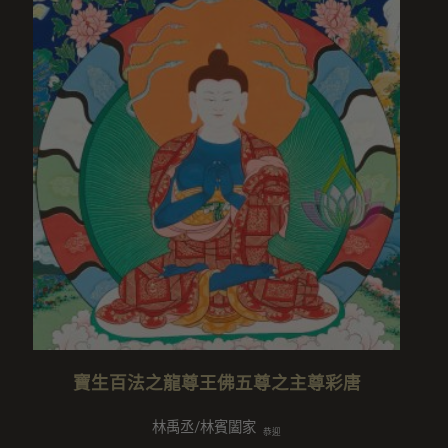
寶生百法之龍尊王佛五尊之主尊彩唐
林禹丞/林賓闔家
恭迎