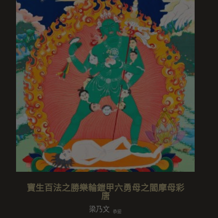
寶生百法之勝樂輪鎧甲六勇母之閻摩母彩
唐
梁乃文
恭迎