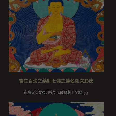
寶生百法之藥師七佛之善名如來彩唐
南海寺法寶經典校對法師暨義工全體
恭迎