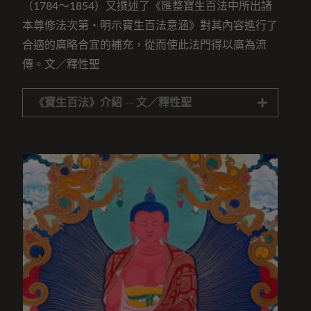
（1784～1854）又撰述了《匯整寶生百法中所出諸
本尊修法次第・明示寶生百法意涵》對其內容進行了
合適的廣略合宜的補充，從而使此法門得以廣為流
傳。文／釋性聖
《寶生百法》介紹 -- 文／釋性聖