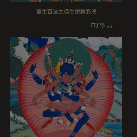
寶生百法之俱生密集彩唐
田丁明/王美智/田岳衢/王覧/
恭迎