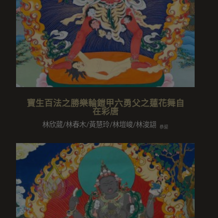
寶生百法之勝樂輪鎧甲六勇父之蓮花舞自
在彩唐
林欣葳/林春木/黃慧玲/林塏峻/林浚翃
恭迎