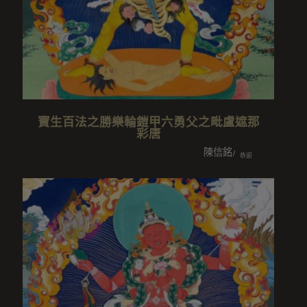
寶生百法之勝樂輪鎧甲六勇父之毗盧遮那
彩唐
陳信銘/李文琪/陳鈺喬闔家/
恭迎