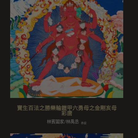
寶生百法之勝樂輪鎧甲六勇母之金剛亥母
彩唐
林賓闔家/林禹丞
恭迎