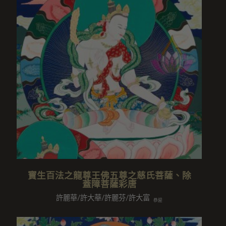
寶生百法之龍尊王佛五尊之慈氏菩薩、除
蓋障菩薩彩唐
許麗華/許大華/許麗芬/許大富
恭迎