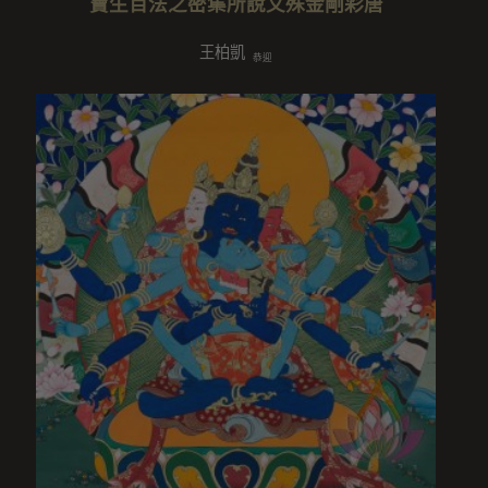
寶生百法之密集所說文殊金剛彩唐
王柏凱
恭迎