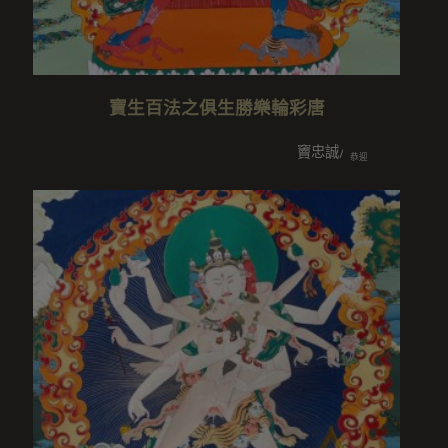
寶生百法之俱生勝樂輪彩唐
竇忠誠/邱淑華/竇興才/黃素美
恭迎