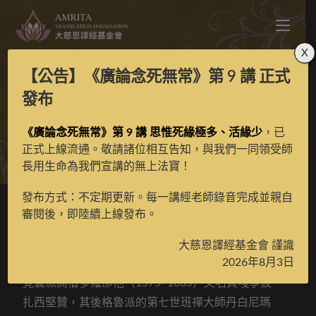
X
【公告】
《廣論念死無常》第 9 講
正式
寶生百法唐卡
發布
《廣論念死無常》第 9 講 思惟死緣極多、活緣少
，已
>
典藏館
>
寶生百法唐卡
>
第3頁
正式上線流通。敬請諸位相互告知，與我們一同領受師
長用生命為我們宣講的無上法寶！
發布方式：不定期更新。每一講經老師錄音完成並親自
審閱後，即陸續上線發布。
在藏傳佛教中極負盛名的《寶生百法》全名為《四部
密續所出海衆本尊之修法・摩尼生源》是一將眾多本
大慈恩譯經基金會 謹識
2026年8月3日
尊的修法攝集在一處的法門，其撰述者為西藏前期的
覺囊派高僧多羅那他（1575~1635）又名貢嘎寧波・
扎西堅贊，其後格魯派的第七世班禪大師丹白尼瑪