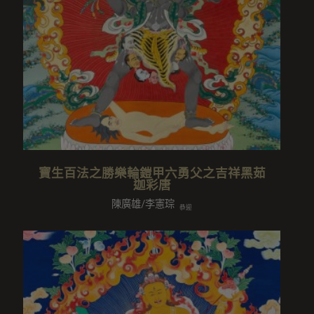
寶生百法之勝樂輪鎧甲六勇父之吉祥黑茹
迦彩唐
陳廣雄/李憲琮
恭迎