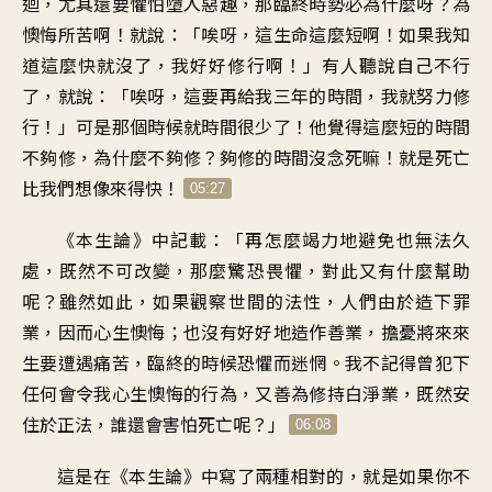
迴
，
尤其還要懼怕墮入惡趣
，
那臨終時勢必為什麼呀
？
為
懊悔所苦啊
！
就說：「唉呀
，
這生命這麼短啊
！
如果我知
道這麼快就沒了
，
我好好修行啊
！」
有人聽說自己不行
了
，
就說：「唉呀
，
這要再給我三年的時間
，
我就努力修
行
！」
可是那個時候就時間很少了
！
他覺得這麼短的時間
不夠修
，
為什麼不夠修
？
夠修的時間沒念死嘛
！
就是死亡
比我們想像來得快
！
05:27
《
本生論》中記載
：「
再怎麼竭力地避免也無法久
處
，
既然不可改變
，
那麼驚恐畏懼
，
對此又有什麼幫助
呢
？
雖然如此
，
如果觀察世間的法性
，
人們由於造下罪
業
，
因而心生懊悔
；
也沒有好好地造作善業
，
擔憂將來來
生要遭遇痛苦
，
臨終的時候恐懼而迷惘
。
我不記得曾犯下
任何會令我心生懊悔的行為
，
又善為修持白淨業
，
既然安
住於正法
，
誰還會害怕死亡呢
？」
06:08
這是在《本生論》中
寫了兩種相對的
，
就是如果你不