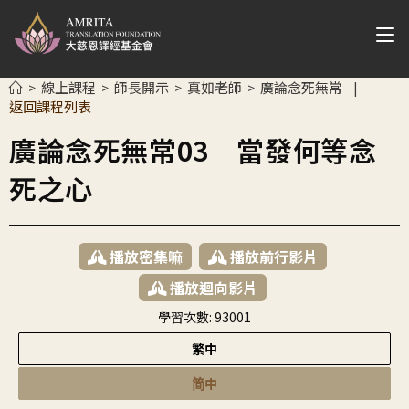
線上課程
師長開示
真如老師
廣論念死無常
>
>
>
>
|
返回課程列表
廣論念死無常03 當發何等念
死之心
播放密集嘛
播放前行影片
播放迴向影片
學習次數:
93001
繁中
简中