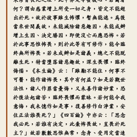
何
？
謂由惑業增上所受一切之身
，
皆定不能超
出於死
。
故於彼事雖生怖懼
，
暫無能遮
。
為後
當來世間義故
，
未能滅除諸惡趣因
，
未能成辦
增上生因、決定勝因
，
即便沒亡而應恐怖
。
若
於此事思惟怖畏
，
則於此等有可修作
，
能令臨
終無所怖畏
。
若未成辦如是諸義
，
總之不能脫
離生死
，
特當墮落諸惡趣故
，
深生畏懼
，
臨終
悔惱
。《
本生論》云
：「
雖勵不能住
，
何事不
可醫
，
能作諸怖畏
，
其中有何益
？
如是若觀世
法性
，
諸人作罪當憂悔
，
又未善作諸妙業
，
恐
於後法起諸苦
，
臨終畏懼而蒙昧
。
若何能令我
意悔
，
我未憶作如是事
，
復善修作白淨業
，
安
住正法誰畏死
？」《
四百論》中亦云
：「
思念
我必死
，
若誰有決定
，
此棄怖畏故
，
豈畏於死
主
？」
故若數數思惟無常
，
念身、受用定當速