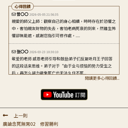
心得回饋
曾〇〇
2026-05-05 21:56:35
親愛的師父上師：觀察自己的身心相續，時時存在於恐懼之
中，害怕親友財物的失去，害怕老病死衰的到來，然雖生怖
懼卻無能遮，感謝您指引可修作處，.....
张〇〇
2026-03-23 10:30:10
敬爱的老师 感恩老师引导和鼓励弟子们反复听月王子回答
的这段话来思维。弟子对于“由于业与烦恼的势力受生之
后，再怎么竭力避免死亡也无法久住不死...
閱讀更多心得回饋...
葉〇〇
2026-04-22 06:42:30
頂禮上師 這講學習到要發起怎樣念死的心?由於惑業所受取
的這個身軀一定會死，而且最近也常常思惟死無常，臨終時
現世的一切都一定會分離，所以也不...
上一則
廣論念死無常02 修習勝利
呂〇〇
2026-03-25 12:18:45