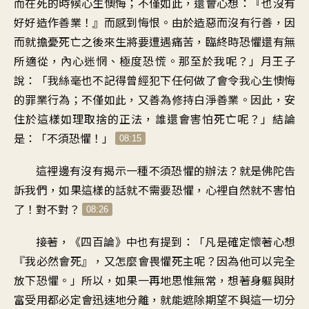
而在死的時候心生懊悔
；
不僅如此，還會心想
：『
也沒有
好好造作善業
！』
而感到悔恨
。
由於造惡而沒有行善
，
因
而就擔憂死亡之後
來生將要遭遇痛苦
，
臨終時恐懼還有無
所適從
，
內心迷惘、極度恐慌
。
那至於我呢
？」
月王子
說
：「
我絲毫也不記得
曾經犯下任何做了會令我
心生懊悔
的罪業行為
；
不僅如此
，
又善為修持白淨善業
。
因此
，
安
住於這樣如理取捨的正法
，
誰還會害怕死亡呢
？」
結論
是：「不須恐懼
！」
08:15
這裡邊有沒有揭示一種
不須恐懼的辦法
？
就是佛陀告
訴我們
，
如果這樣的話就不需要恐懼
，
心裡自然就不害怕
了！對不對
？
08:26
接著，《四百論》中也有提到
：「
凡是確定懷著心想
『
我必然會死
』，
又怎麼會畏懼死主呢
？
因為他可以完全
放下恐懼
。」
所以，如果一再地思惟無常
，
想著身軀與財
富受用
都必定會迅速地分離
，
就能遮除期望
不與這一切分