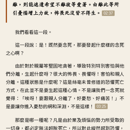
離
，
則能遮遣希望不離彼等愛著
。
由離此等所
引憂惱增上力故
，
怖畏死沒皆不得生
。
02:37
我們看看這一段
。
這一段說：是
！
既然要念死
，
那要發起什麼樣的念死
之心啊
？
由於對於親屬等堅固地貪著
，
導致特別特別害怕與他
們分離
，
生起什麼呀
？
很大的怖畏、畏懼呀
！
害怕和親人
分離
。
這種狀態是什麼呢
？
這是絲毫未曾修道的
恐懼死亡
方式
，
在此並不是要生起這種心情
。
不是讓我們一念死就
覺得
：「
唉呀！要跟親人分離了
，
好憂愁、好痛苦
！」
不
是要讓你
進入憂愁的網和深淵
，
不是這樣
！
03:25
那麼是哪一種呢
？
凡是由於業及煩惱的勢力
所受取的
一切身
，
都必定無法超脫死亡
，
所以對此縱然感到恐懼
，