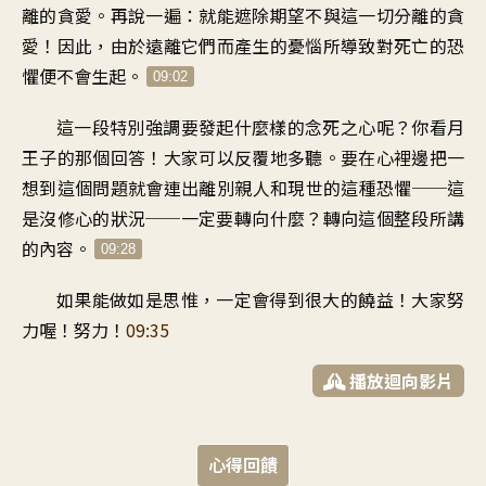
離的貪愛
。
再說一遍
：
就能遮除期望
不與這一切分離的貪
愛
！
因此
，
由於遠離它們而產生的憂惱
所導致對死亡的恐
懼
便不會生起
。
09:02
這一段特別強調
要發起什麼樣的念死之心呢
？
你看月
王子的那個回答
！
大家可以反覆地多聽
。
要在心裡邊把一
想到這個問題
就會連出離別親人
和現世的這種恐懼
──
這
是沒修心的狀況
──
一定要轉向什麼
？
轉向這個整段所講
的內容
。
09:28
如果能做如是思惟
，
一定會得到很大的饒益
！
大家努
力喔！努力
！
09:35
播放迴向影片
心得回饋