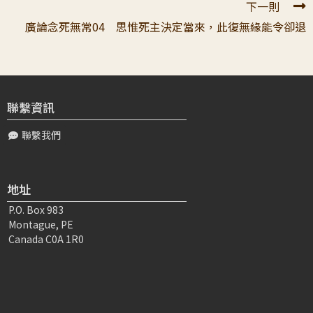
下一則
感恩老師帶念死課程正確念死是未能滅惡趣苦因，未能成辦
廣論念死無常04 思惟死主決定當來，此復無緣能令卻退
增上生因，而怖畏， 但當弟子受病苦時，想到的事，還未
讀到五大部論，還有很多課沒上到，我...
許〇〇
2026-04-23 12:22:33
頂禮上師：感恩老師說：當何等念死之心，聽清楚強調，我
聯繫資訊
們能解決點事嗎？該恐懼的是尚未成辦後世的利益（一定要
聯繫我們
阻擋惡趣之因），也沒成辦增上生及決定...
高〇〇
2026-03-23 11:57:48
地址
頂禮大寶恩師： 感恩 老師為弟子宣講念死無常，跟著 老師
P.O. Box 983
一字一句讀著廣論原文，仿佛 宗大師帶著弟子恭讀一般，
Montague, PE
光是聽 老師恭讀原文都能感受到...
Canada C0A 1R0
羅〇〇
2026-03-24 09:24:31
親愛的老師： 我無法像月王子不犯下會令我心生懊悔的行
為，又無法善為修持白淨業，加上只是文字上的念死。怎麼