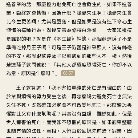
造善業的話
，
那麼極力避免死亡也會發生的
，
如果不造善
業
，
臨終就會懊悔
，
因為什麼？擔憂來生啊
！
擔憂來生會
比今生更苦啊
！
尤其是墮落
。
但是如果是沒有造下
令心生
懊悔的這種行為
，
然後又善為修持白淨業
──
大家知道這
是誰說的吧
？
就是在《本生論》裡邊
，
那個蘇達薩子
不是
準備吃掉月王子嗎
？
可是王子仍舊是神采照人
，
沒有絲毫
的不安
，
那就跟蘇達薩子以前
遇到的那些人不一樣
。
然後
蘇達薩子就問他說
：「
其他人都極度恐懼死亡
，
你卻不以
為意
，
原因是什麼呀
？」
06:57
王子就答道
：「
我不害怕單純的死亡
是有理由的
：
由
於業與煩惱的勢力受生之後
，
再怎麼竭力避免死亡
也無法
久住不死
，
既然確知必定
會不可改變地死亡
，
那麼驚恐畏
懼
對此又有什麼幫助呢
？
其實沒有益處
。
雖然如此
，
但是
世人都害怕死亡
，
而我卻不恐懼的原因是
，
如果觀察整體
世間
有情的法性、真相
，
人們由於回憶先前造下罪業
，
因