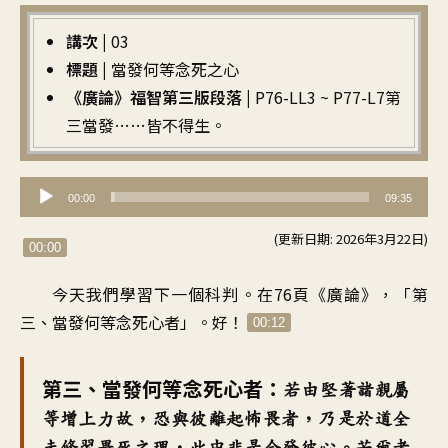
講次 |
03
標題 |
當發何等念死之心
《廣論》福智第三版段落 |
P76-LL3 ~ P77-L7第
三當發……皆不得生。
音
00:00
09:35
訊
(更新日期: 2026年3月22日)
播
00:00
放
今天我們學習下一個科判
。
在76頁《廣論
》，「
第
器
三、當發何等念死心者
」。
好
！
00:12
第三、當發何等念死心者
：
若由堅著諸親屬
等增上力故
，
恐與彼離起怖畏者
，
乃是於道全
未修習畏死之理
，
此中非是令發彼心
。
若爾者