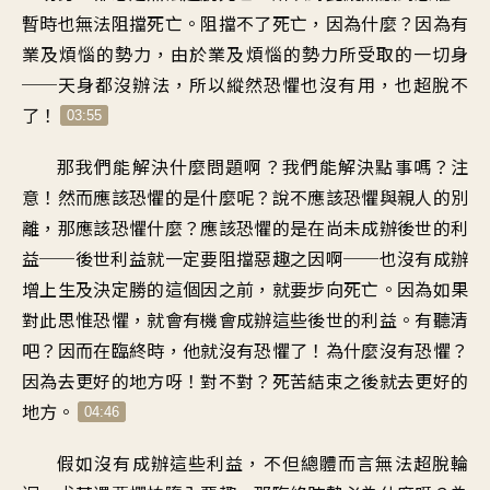
暫時也無法阻擋死亡
。
阻擋不了死亡
，
因為什麼
？
因為有
業及煩惱的勢力
，
由於業及煩惱的勢力
所受取的一切身
──
天身都沒辦法
，
所以縱然恐懼也沒有用
，
也超脫不
了
！
03:55
那我們能解決什麼問題啊
？
我們能解決點事嗎
？
注
意
！
然而應該恐懼的是什麼呢
？
說不應該恐懼與親人的別
離
，
那應該恐懼什麼
？
應該恐懼的是
在尚未成辦後世的利
益
──
後世利益就一定要
阻擋惡趣之因啊
──
也沒有成辦
增上生及決定勝的
這個因之前
，
就要步向死亡
。
因為如果
對此思惟恐懼
，
就會有機會
成辦這些後世的利益
。
有聽清
吧
？
因而在臨終時
，
他就沒有恐懼了
！
為什麼沒有恐懼
？
因為去更好的地方呀！對不對
？
死苦結束之後就去更好的
地方
。
04:46
假如沒有成辦這些利益
，
不但總體而言無法超脫輪