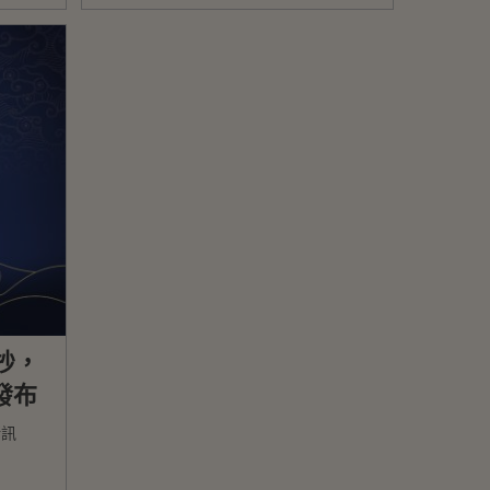
抄，
發布
新訊