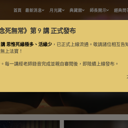
首頁
最新消息
月光藏
典藏館
師長開示
經典問
念死無常》第 9 講
正式發布
 講 思惟死緣極多、活緣少
，已正式上線流通。敬請諸位相互告
的無上法寶！
課程新訊
新。每一講經老師錄音完成並親自審閱後，即陸續上線發布。
>
新聞
>
課程新訊