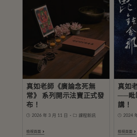
真如老師《廣論念死無
真如
常》 系列開示法寶正式發
──毗
布！
講！
2026 年 3 月 11 日
課程新訊
2024 
檢視頁面
檢視頁面