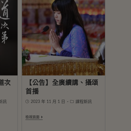
道次
【公告】全廣續講、攝頌
首播
新訊
2023 年 11 月 1 日
課程新訊
檢視頁面