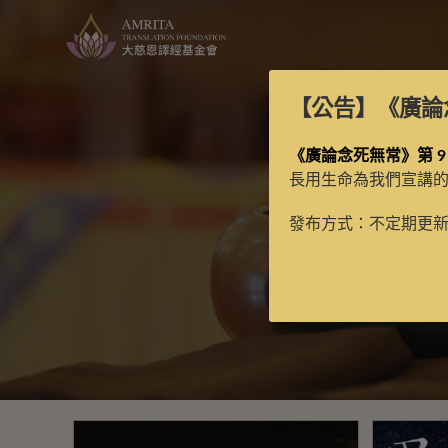
【公告】
《廣論
《廣論念死無常》第 9
長用生命為我們宣講
發布方式：不定期更