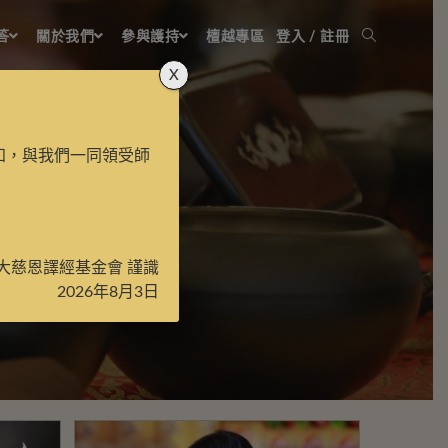
答
關於我們
參與護持
檀越專區
登入 / 註冊
X
知，與我們一同領受師
大慈恩譯經基金會 謹識
2026年8月3日