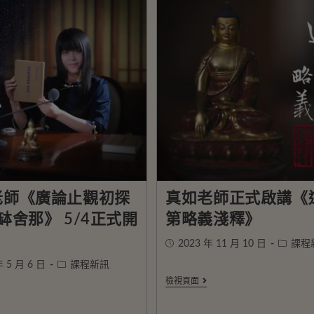
老師《廣論止觀初探
真如老師正式啟講《
缽舍那》 5/4正式開
第略義淺釋》
2023 年 11 月 10 日
課程
年 5 月 6 日
課程新訊
檢視頁面