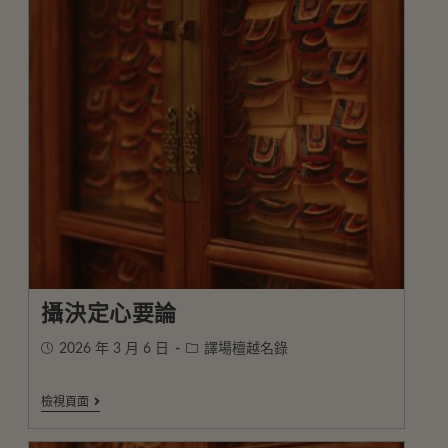
攝決定心要論
2026 年 3 月 6 日
譯場檀越名錄
檢視頁面