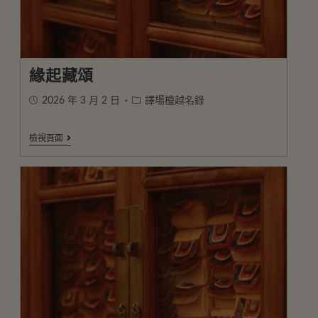
緣起藏頌
2026 年 3 月 2 日
譯場檀越名錄
檢視頁面