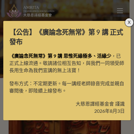
X
【公告】
《廣論念死無常》第 9 講
正式
譯場檀越名錄
發布
《廣論念死無常》第 9 講 思惟死緣極多、活緣少
，已
>
月光藏
>
譯場檀越名錄
>
第4頁
正式上線流通。敬請諸位相互告知，與我們一同領受師
長用生命為我們宣講的無上法寶！
發布方式：不定期更新。每一講經老師錄音完成並親自
審閱後，即陸續上線發布。
大慈恩譯經基金會 謹識
2026年8月3日