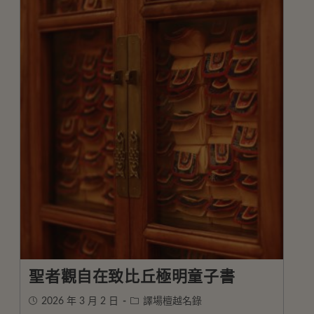
聖者觀自在致比丘極明童子書
2026 年 3 月 2 日
譯場檀越名錄