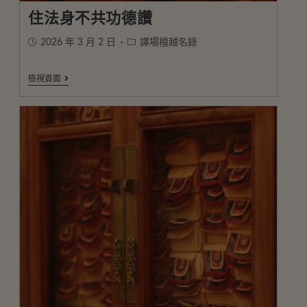
住法身不共功德讚
2026 年 3 月 2 日
譯場檀越名錄
檢視頁面