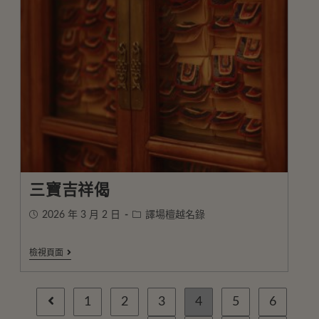
三寶吉祥偈
2026 年 3 月 2 日
譯場檀越名錄
檢視頁面
1
2
3
4
5
6