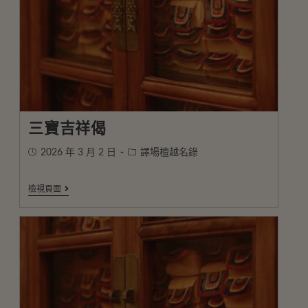
三寶吉祥偈
2026 年 3 月 2 日
譯場檀越名錄
檢視頁面