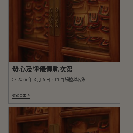
發心及律儀儀軌次第
2026 年 3 月 6 日
譯場檀越名錄
檢視頁面