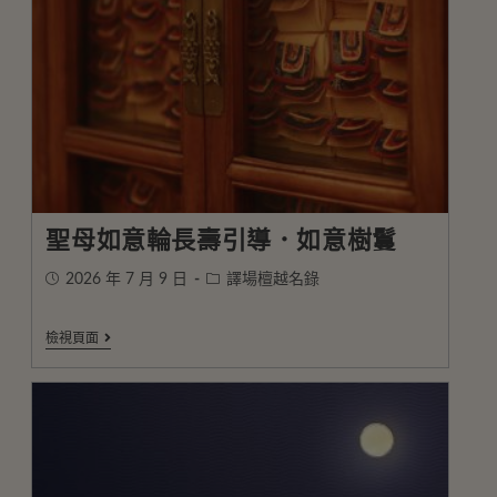
聖母如意輪長壽引導．如意樹鬘
2026 年 7 月 9 日
譯場檀越名錄
檢視頁面