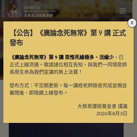
X
【公告】
《廣論念死無常》第 9 講
正式
月光藏
發布
《廣論念死無常》第 9 講 思惟死緣極多、活緣少
，已
>
月光藏
正式上線流通。敬請諸位相互告知，與我們一同領受師
長用生命為我們宣講的無上法寶！
發布方式：不定期更新。每一講經老師錄音完成並親自
審閱後，即陸續上線發布。
大慈恩譯經基金會 謹識
2026年8月3日