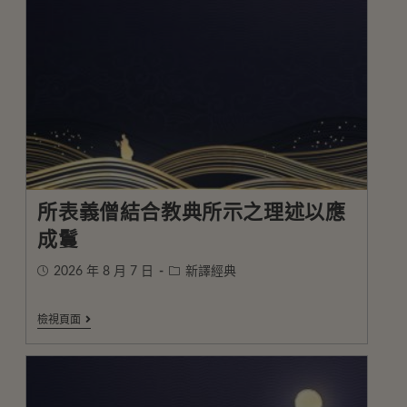
所表義僧結合教典所示之理述以應
成鬘
2026 年 8 月 7 日
新譯經典
檢視頁面