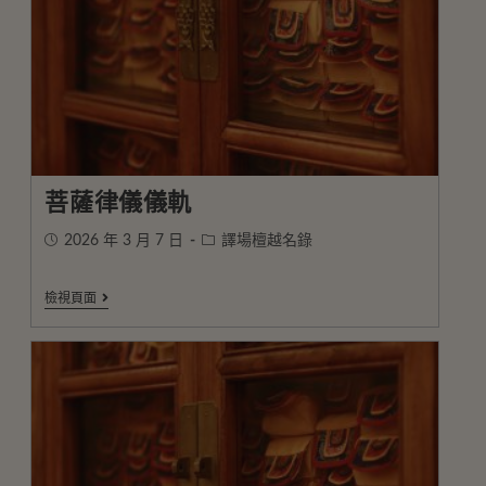
菩薩律儀儀軌
2026 年 3 月 7 日
譯場檀越名錄
檢視頁面