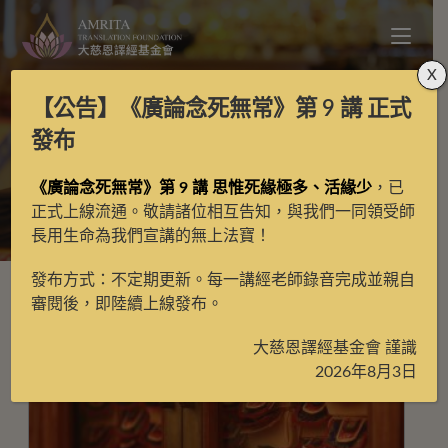
X
【公告】
《廣論念死無常》第 9 講
正式
譯場檀越名錄
發布
《廣論念死無常》第 9 講 思惟死緣極多、活緣少
，已
>
月光藏
>
譯場檀越名錄
>
第3頁
正式上線流通。敬請諸位相互告知，與我們一同領受師
長用生命為我們宣講的無上法寶！
發布方式：不定期更新。每一講經老師錄音完成並親自
審閱後，即陸續上線發布。
大慈恩譯經基金會 謹識
2026年8月3日