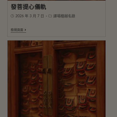
發菩提心儀軌
2026 年 3 月 7 日
譯場檀越名錄
檢視頁面