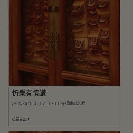
忻樂有情讚
2026 年 3 月 7 日
譯場檀越名錄
檢視頁面