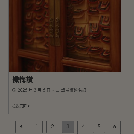
懺悔讚
2026 年 3 月 6 日
譯場檀越名錄
檢視頁面
1
2
3
4
5
6