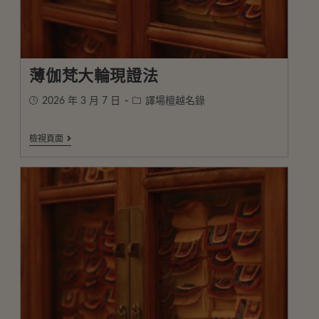
薄伽梵大輪現證法
2026 年 3 月 7 日
譯場檀越名錄
檢視頁面