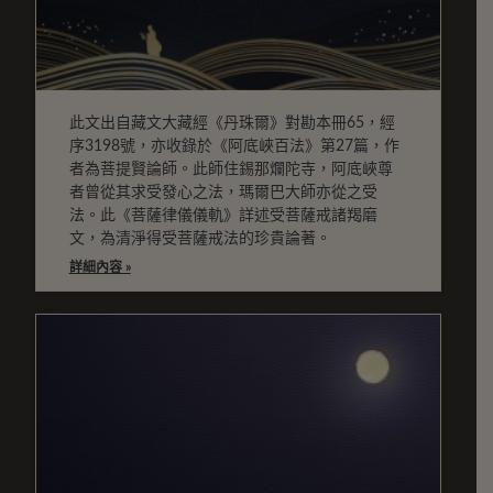
此文出自藏文大藏經《丹珠爾》對勘本冊65，經
序3198號，亦收錄於《阿底峽百法》第27篇，作
者為菩提賢論師。此師住錫那爛陀寺，阿底峽尊
者曾從其求受發心之法，瑪爾巴大師亦從之受
法。此《菩薩律儀儀軌》詳述受菩薩戒諸羯磨
文，為清淨得受菩薩戒法的珍貴論著。
詳細內容 »