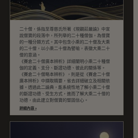
二十僧，係指至尊慈氏所著《現觀莊嚴論》中宣
說僧寶的段落中，所列舉的二十種僧伽，為僧寶
的一種分類方式。其中包含小乘的二十僧及大乘
的二十僧，以小乘二十僧為譬喻，表徵大乘二十
僧的意涵。
《賽倉二十僧廣本辨析》詳細闡明小乘二十種僧
伽的定義、支分、斷證功德、彼此的關係等。
《賽倉二十僧略本辨析》，則是從《賽倉二十僧
廣本辨析》中擷取精要，省去詳細破立及相關依
據。透過此二論典，能系統性地了解小乘二十僧
的斷證功德、受生方式，進而了解大乘二十僧的
功德，由此建立對僧寶的堅固信心。
詳細內容 »