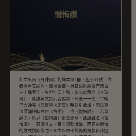
懺悔讚
此文出自《丹珠爾》對勘本第1冊，經序51號，作
者為月官論師，屬禮讚部。月官論師原著有四百
三十種著作，今但存四十種，皆收於藏文《甘珠
爾》。此讚藏文為九言偈頌，凡五十一偈。宗喀
巴大師著《菩提道次第廣》時數引此讚，而法尊
法師翻譯時譯作《悔讚》，或《懺悔讚》，若直
譯之，應以《懺悔讚》更合原意。此讚雖名《懺
悔讚》，若讀其文，實非讚歎懺悔，而是由懺悔
的方式讚歎佛陀。全文以四十餘偈的篇幅自陳過