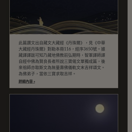
此篇讚文出自藏文大藏經《丹珠爾》，見《中華
大藏經丹珠爾》對勘本冊116，經序3650號。據
藏譯譯跋可知乃藏地佛教前弘期時，智軍譯師譯
自經中佛為賢良長者所說三寶偈文單獨成篇，後
來祖師亦取斯文為無量壽佛儀軌文末吉祥頌文。
為佛弟子，當依三寶求取吉祥。
詳細內容 »