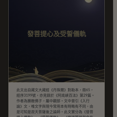
發菩提心及受誓儀軌
此文出自藏文大藏經《丹珠爾》對勘本，冊65，
經序3199號，亦見錄於《阿底峽百法》第29篇。
作者為勝敵佛子，屬中觀部。文中曾引《入行
論》文，唯文字與現今常用本有時略有不同，由
是可知是寂天菩薩後之論師。此文實分為《發菩