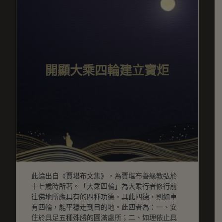
開顯大乘四輪建立寶炬
此論出自《賈堪布文集》，為賈堪布善緣教弘於
十七歲時所著。「大乘四輪」為大乘行者修行前
往佛地所應具有的四種功德，具此四德，則如車
有四輪，能平穩走到目的地。此四者為：一、安
住於具足五種殊勝的圓滿處所；二、如理依止具