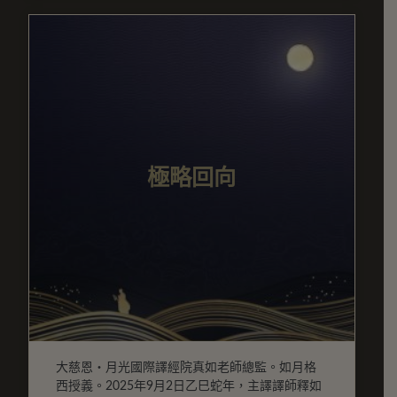
極略回向
大慈恩・月光國際譯經院真如老師總監。如月格
西授義。2025年9月2日乙巳蛇年，主譯譯師釋如