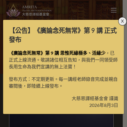
X
【公告】
《廣論念死無常》第 9 講
正式
新譯經典
發布
《廣論念死無常》第 9 講 思惟死緣極多、活緣少
，已
>
月光藏
>
新譯經典
>
第2頁
正式上線流通。敬請諸位相互告知，與我們一同領受師
長用生命為我們宣講的無上法寶！
發布方式：不定期更新。每一講經老師錄音完成並親自
審閱後，即陸續上線發布。
大慈恩譯經基金會 謹識
2026年8月3日