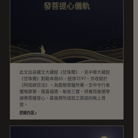
發菩提心儀軌
此文出自藏文大藏經《甘珠爾》，見中華大藏經
《甘珠爾》對勘本冊65，經序3197。亦收錄於
《阿底峽百法》。為龍樹菩薩所著。文中令行者
懺悔罪業、隨喜福德、皈依三寶、供養而後隨學
諸佛菩薩發心，最後將所成就之善迴向無上菩
提。
詳細內容 »