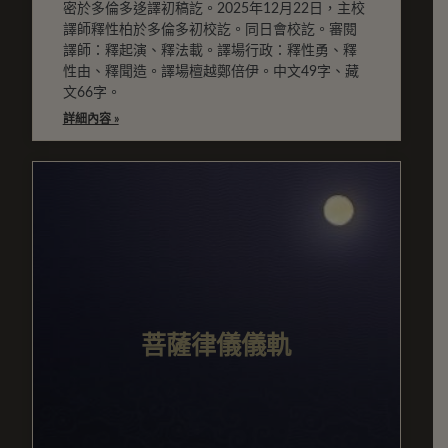
密於多倫多迻譯初稿訖。2025年12月22日，主校
譯師釋性柏於多倫多初校訖。同日會校訖。審閱
譯師：釋起演、釋法載。譯場行政：釋性勇、釋
性由、釋聞造。譯場檀越鄭倍伊。中文49字、藏
文66字。
詳細內容 »
菩薩律儀儀軌