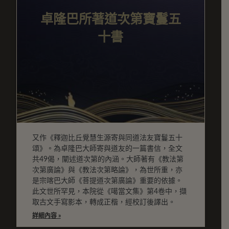
卓隆巴所著道次第寶鬘五
十書
又作《釋迦比丘覺慧生源寄與同道法友寶鬘五十
頌》。為卓隆巴大師寄與道友的一篇書信，全文
共49偈，闡述道次第的內涵。大師著有《教法第
次第廣論》與《教法次第略論》，為世所重，亦
是宗喀巴大師《菩提道次第廣論》重要的依據。
此文世所罕見，本院從《噶當文集》第4卷中，擷
取古文手寫影本，轉成正楷，經校訂後譯出。
詳細內容 »