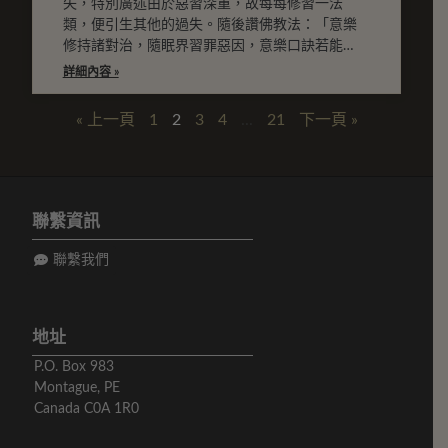
失，特別廣述由於惡習深重，故每每修習一法
類，便引生其他的過失。隨後讚佛教法：「意樂
修持諸對治，隨眠界習罪惡因，意樂口訣若能
修，彼未經久便寂滅。」後以四偈讚歎世尊：
詳細內容 »
「救護遠離一切過，觀見諸法微妙義，尊汝宣說
種種理，無餘滅除煩惱種。尊身妙相德熾盛，我
« 上一頁
1
2
3
4
...
21
下一頁 »
於尊前見觀見，雙耳聞飲妙甘露，煩惱種子盡得
摧。尊主具足無有上，法身日輪尤更勝，思之終
非眾行境，摧過失翳甚希奇！任隨何種最勝意，
安住任一奢摩他，盡息一切諸過失，敬禮於彼薄
伽梵。」尤其最後一偈說道：「如是我於無上
聯繫資訊
德，撰寫懺悔真實讚，積得皎如素月善，眾生願
皆生極樂。」全文實未有一處讚歎懺悔，而是以
聯繫我們
己修行的困窘襯托世尊功德的偉大，以及特申唯
世尊的教法能救，以此方式而讚世尊。文中廣說
修行易落入的歧誤之處，因此雖為佛讚，然於修
地址
行之人誠為實修之經驗口訣，故為諸師所重。此
論有印度論師佛寂所著註解，亦見《丹珠爾》，
P.O. Box 983
論義難解處，可參註文併讀之。
Montague, PE
Canada C0A 1R0