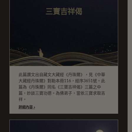
三寶吉祥偈
此篇讚文出自藏文大藏經《丹珠爾》，見《中華
大藏經丹珠爾》對勘本冊116，經序3651號。此
篇為《丹珠爾》同名《三寶吉祥偈》三篇之中
篇，妙談三寶功德。為佛弟子，當依三寶求取吉
祥。
詳細內容 »