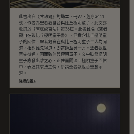
此書出自《甘珠爾》對勘本，冊97，經序3411
號，作者為聖者觀世音與比丘極明童子，此文亦
收錄於《阿底峽百法》第36篇。此書雖名《聖者
觀自在致比丘極明童子書》，但實含比丘極明童
子的回信。聖者觀自在與比丘極明童子二人為同
道，相約誰先得道，即當饒益另一方。聖者觀世
音先得道，因而致信與極明童子，文中勸發極明
童子應發出離之心，正住而聞法。極明童子回信
中，表達其求法之情，祈請聖者觀世音垂念示
道。
詳細內容 »