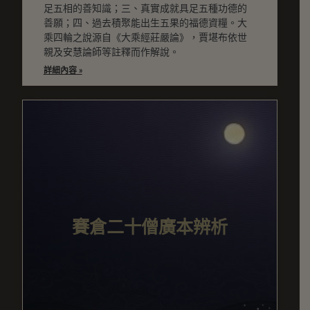
足五相的善知識；三、真實成就具足五種功德的
善願；四、過去積聚能出生五果的福德資糧。大
乘四輪之說源自《大乘經莊嚴論》，賈堪布依世
親及安慧論師等註釋而作解說。
詳細內容 »
賽倉二十僧廣本辨析