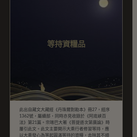
等持資糧品
此出自藏文大藏經《丹珠爾對勘本》冊27，經序
1362號，屬續部，同時亦見收錄於《阿底峽百
法》第21篇。宗喀巴大著《菩提道次第廣論》時
屢引此文。此文主要開示大乘行者修習等持，應
以大乘發心為等起圓滿等持的資糧，去除其不順