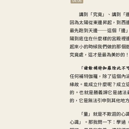
04:06
講到「究竟
」、
講到「
因為太陽從東邊昇起，到西
最先跑到天邊
──
這個「邊
陽到底
住在什麼樣的宮殿裡
起來小的時候我們
做的那個
究竟處
，
這才是最為美妙的
「
諸餘補特伽羅除此不
任何補特伽羅
，
除了這個內
緣故
。
能成立什麼呢
？
成立
的
。
也就是勝義諦它是
諸法
的
，
它是無法引申到其他地
「
量」就是不欺誑的心
心識
」。
那我問一下
：
學過