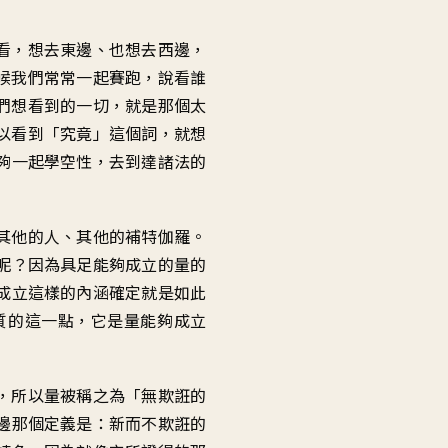
看
，
想去東邊、也想去西邊
，
候我們常常一起賽跑
，
說看誰
們想看到的一切
，
就是那個太
以看到「究竟」這個詞
，
就想
夠一起學空性
，
去到達諸法的
其他的人、其他的補特伽羅
。
呢
？
因為具足能夠成立的量的
成立這樣的內涵
確定就是如此
質的這一點
，
它是量能夠成立
，
所以量被稱之為「無欺誑的
邊那個定義是
：
新而不欺誑的