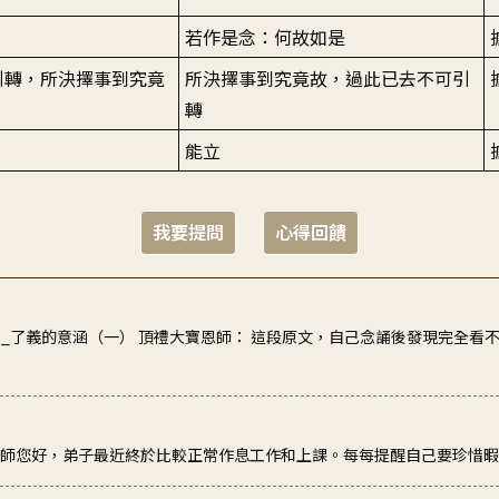
若作是念：何故如是
引轉，所決擇事到究竟
所決擇事到究竟故，過此已去不可引
轉
能立
我要提問
心得回饋
5_了義的意涵（一） 頂禮大寶恩師： 這段原文，自己念誦後發現完全看
老師您好，弟子最近終於比較正常作息工作和上課。每每提醒自己要珍惜暇滿