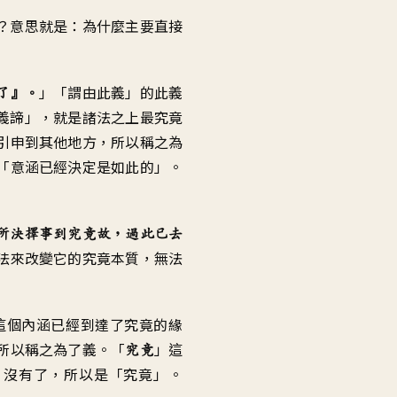
？
意思就是
：
為什麼主要直接
」「
謂由此義」的此義
了
』。
義諦」，就是
諸法之上最究竟
引申到其他地方
，
所以稱之為
「
意涵已經決定是如此的
」。
所決擇事到究竟故
，
過此已去
法
來改變它的究竟本質
，
無法
這個內涵已經到達了
究竟的緣
所以稱之為了義
。「
」這
究竟
，沒有了
，
所以是「究竟
」。