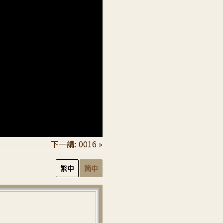
下一講: 0016 »
繁中
简中