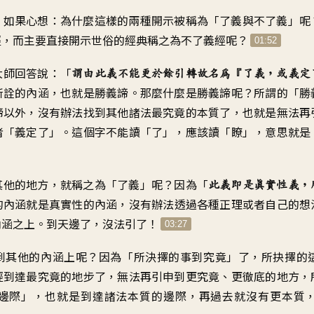
？
如果心想
：
為什麼這樣的兩種開示
被稱為「了義與不了義」呢
經
，
而主要直接開示世俗的經典
稱之為不了義經呢
？
01:52
大師回答說
：「
謂由此義不能更於餘引轉故
名為『了義，或義定
所詮的內涵
，
也就是勝義諦
。
那麼什麼是勝義諦呢
？
所謂的「勝
諦以外
，
沒有辦法找到其他諸法
最究竟的本質了
，
也就是無法再
者「義定了
」。
這個字不能讀「了」，應該讀「瞭
」，
意思就是
其他的地方
，
就稱之為「了義」呢
？
因為「
此義即是真實性義
，
的內涵就是
真實性的內涵
，
沒有辦法透過各種正理
或者自己的想
內涵之上
。
到天邊了，沒法引了
！
03:27
到其他的內涵上呢
？
因為「所決擇的事到究竟」了
，
所抉擇的
經
到達最究竟的地步了
，
無法再引申到
更究竟、更徹底的地方
，
邊際
」，
也就是到達諸法本質的邊際
，
再過去就沒有更本質