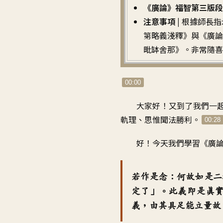
《廣論》福智第三版段落
注意事項 |
根據師長指
第略義淺釋》與《廣論
毗缽舍那》。非常隨喜
00:00
大家好
！
又到了我們一
軌理、思惟聞法勝利
。
00:28
好！今天我們學習
《
廣論
若作是念
：
何故如是二
定了
」。
此義即是真
義
，
由其具足能立量故