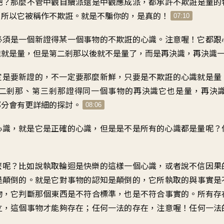
吧
？
那麼不管
中觀自續派還是中觀應成派
，
都承許不欺誑是量的
，
所以它被稱作不欺誑
。
就是不騙你的，是真的
！
07:10
必須是一個
新證得某一個事物的
不欺誑的心識
。
注意喔！它都跟
識就是量
，
但是第二剎那以後就不是量了
，
而是再決識
，
再決識
定是要新證的
，
不一定要那麼新鮮
，
只要是不欺誑的心識就是量
二剎那、第三剎那
證得同一個事物的再決識
它也是量
，
再決
部分會有更詳細的探討
。
08:06
心識
，
就是它是正確的心識
，
但是是不是
所有的心識都是量呢
？
麼呢
？
比如說
執取輪迴
是快樂的這樣一個心識
，
或者說不信因果
是顛倒的
。
就是它對事物的認知是顛倒的
，
它所執取的與事實
是
物
，
它判斷那個東西是不符合標準
，
也是不符合事實的
。
所有存
立
，
這個事物才能夠存在
；
任何一法的存在
，
注意喔！任何一法