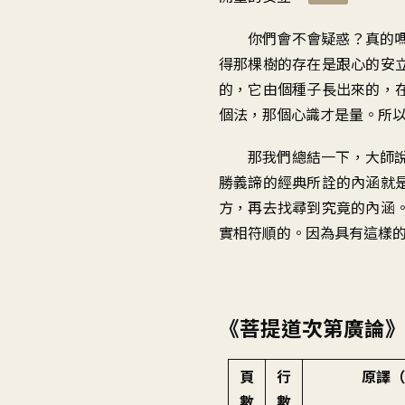
你們會不會疑惑
？
真的
得那棵樹的存在
是跟心的安
的
，
它由個種子長出來的
，
個法
，
那個心識才是量
。
所
那我們總結一下
，
大師
勝義諦的經典
所詮的內涵就
方
，
再去找尋到究竟的內涵
實相符順的
。
因為具有這樣
《菩提道次第廣論
頁
行
原譯（
數
數