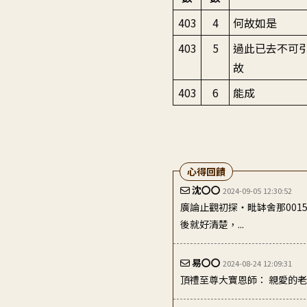
403
4
何故如是
403
5
過此已去不可
故
403
6
能成
心得回饋
沈〇〇
2024-09-05 12:30:52
廣論止觀初探・毗缽舍那001
後就好清楚，...
易〇〇
2024-08-24 12:09:31
頂禮至尊大寶恩師： 親愛的
蔡〇〇
2024-08-10 00:58:09