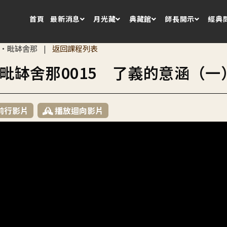
首頁
最新消息
月光藏
典藏館
師長開示
經典
・毗缽舍那
返回課程列表
|
毗缽舍那0015 了義的意涵（一
前行影片
播放迴向影片