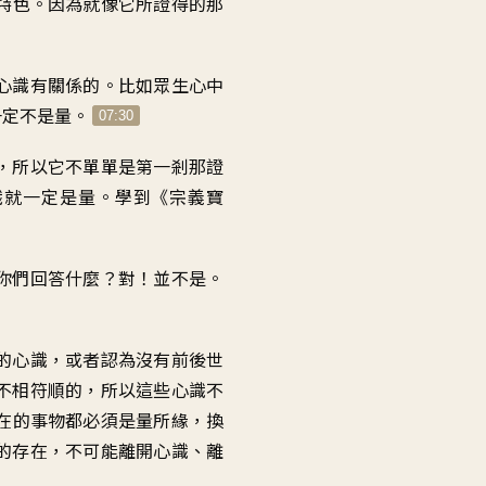
特色
。
因為就像它所證得的那
心識有關係的
。
比如眾生心中
一定不是量
。
07:30
，
所以它不單單是第一剎那
證
識就一定是量
。
學到《宗義寶
你們回答什麼？對！並不是
。
的心識
，
或者認為沒有前後世
不相符順的
，
所以這些心識不
在的事物都必須
是量所緣
，
換
的存在
，
不可能離開心識、離