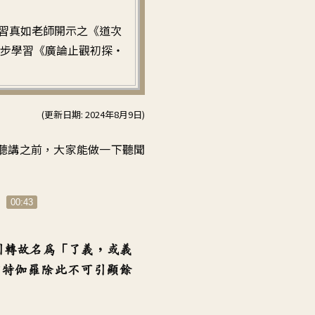
習真如老師開示之《道次
步學習《廣論止觀初探・
(更新日期: 2024年8月9日)
聽講之前
，
大家能做一下
聽聞
：
00:43
引轉故
名為「了義，或義
補特伽羅除此
不可引顯餘