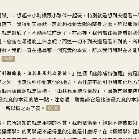
邊際
」，
想起來小時候跟小夥伴一起玩
，
特別就是想到天邊看一
邊落下
，
覺得到天邊
就一定能夠找到太陽的藏身之處
。
所以那時
」就是到底了
，
不能再往前走了
。
在那裡，我們嚮往著
會看到我
邊
？
會落在哪裡晚上休息呢
？
而這一切不到天邊是看不到的
。
所
遊戲
。
我們一直在追尋著
一個究竟的本質
，
所以我們到現在
才能
！
05:09
」
這個「諸餘補特伽羅」就是
可引顯餘義
，
由其具足能立量故
。
涵之外
，
也無法引申到其他的地方
。
為什麼不能引申到其他地方
這個內涵確定就是這樣
。「
由其具足能立量故
」，
因為有量能夠
最究竟的本質的這一點
，
注意喔！勝義諦它是
諸法最究竟的本
方
，
所以稱之為了義
。
06:06
識
，
它所認知的就是事物的本質
，
我們依循量
，
絕對不會被欺誑
《攝類學》的同學
記不記得量的定義是什麼呀
？
在《攝類學》裡