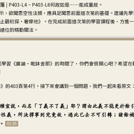
 |
P403-L4 ~ P403-L6何故如是……能成量故。
示，欲聞思空性法類，應具足聞思前面道次第的基礎。建議先學
止觀初探・奢摩他》。在完成前面道次第的學習課程後，方進一
諸位的精勤聞法。
起學習
《
廣論‧毗缽舍那》的時間了
，
你們會很開心吧
？
希望在
》的403頁第4行
。
接下來會講到一個問題
，
我們一起來看原文
種宣說
，
而名「了義不了義」耶
？
謂由此義不能更於餘
實性義
，
所決擇事到究竟故
，
過此已去不可引轉
；
諸餘
。
01:25