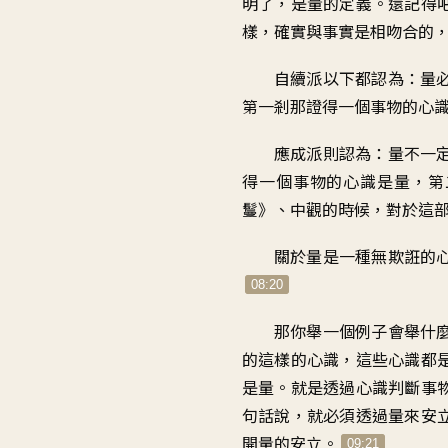
明了
，
是量的定義。還記得
樣
，
確實與事實是相吻合的
自續派以下都認為
：
量
第一剎那
證得一個事物的心
應成派則認為
：
量不一
得一個事物的心識是量
，
第
鬘》、中觀的時候
，
對於這
關於量是一種無欺誑的
08:20
那你舉一個例子會舉什
的
這樣的心識
，
這些心識都
是量
。
就是透過心識判斷事
句話說
，
就必須透過量來安
開量的安立
。
09:21