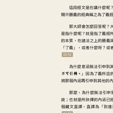
這段經文是在講什麼呢
開示勝義的經典
稱之為了義
那大師會怎麼回答呢
？
是指什麼呢
？
就是指了義經
的本質
，
在諸法之上的勝義
「了義
」，
或者什麼呀？或
02:52
為什麼意涵
無法引申到
」
因為了義所詮
不可引轉
。
將那個內涵
再引申到其他的
那麼，為什麼無法
引申
故
；
也就是
所抉擇的內涵已
個藏文直譯
，
直譯為「到達