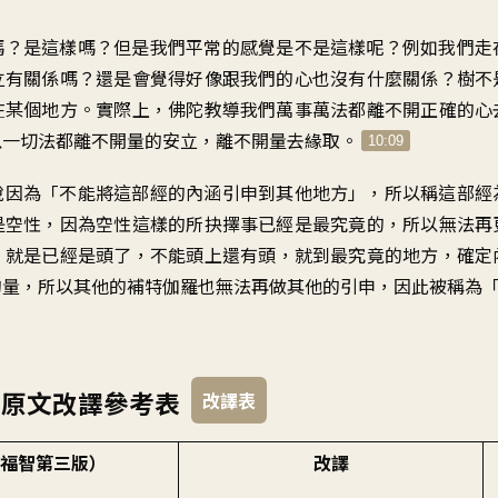
嗎？是這樣嗎
？
但是我們平常的感覺
是不是這樣呢
？
例如我們走
立有關係嗎
？
還是會覺得
好像跟我們的心也沒有什麼關係
？
樹不
在某個地方
。
實際上
，
佛陀教導我們萬事萬法
都離不開正確的心
以一切法都離不開量的安立
，
離不開量去緣取
。
10:09
說
因為「不能將這部經的內涵
引申到其他地方
」，
所以稱這部經
是空性
，
因為空性這樣的所抉擇事
已經是最究竟的
，
所以無法再
。
就是已經是頭了
，
不能頭上還有頭
，
就到最究竟的地方
，
確定
的量
，
所以其他的補特伽羅
也無法再做其他的引申
，
因此被稱為
》原文改譯參考表
改譯表
福智第三版）
改譯