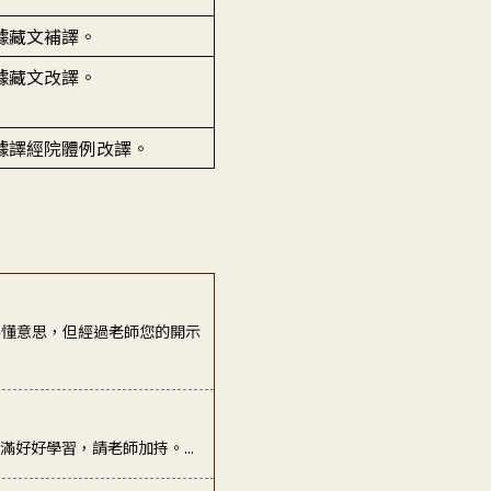
據藏文補譯。
據藏文改譯。
據譯經院體例改譯。
不懂意思，但經過老師您的開示
好好學習，請老師加持。...