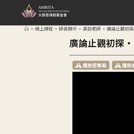
線上課程
師長開示
真如老師
廣論止觀初探
>
>
>
>
廣論止觀初探・
播放密集嘛
播放