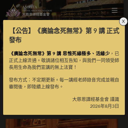
X
【公告】
《廣論念死無常》第 9 講
正式
發菩提心及受誓儀軌
發布
《廣論念死無常》第 9 講 思惟死緣極多、活緣少
，已
>
月光藏
>
譯場檀越名錄
正式上線流通。敬請諸位相互告知，與我們一同領受師
長用生命為我們宣講的無上法寶！
發布方式：不定期更新。每一講經老師錄音完成並親自
審閱後，即陸續上線發布。
發菩提心及受誓儀軌
大慈恩譯經基金會 謹識
2026年8月3日
2026 年 3 月 26 日
譯場檀越名錄