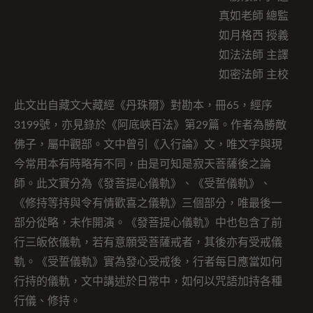
真如老師 總監
如月格西 授義
如法法師 主譯
如密法師 主校
此文出自藏文大藏經《丹珠爾》對勘本，冊65，經序
3199號，亦見錄於《阿底峽百法》第29篇。作者為勝敵
佛子，屬中觀部。文中曾引《入行論》文，唯文字與現
今常用本有時略有不同，由是可知是寂天菩薩後之論
師。此文實分為《發菩提心儀軌》、《受誓儀軌》、
《修持等持與令有情歡喜之儀軌》三個部分，唯最後一
部分從略，未作開演。《發菩提心儀軌》中也包含了前
行三皈依儀軌，若有意願受菩薩戒者，其後亦有受戒儀
軌。《受誓儀軌》實為發心受戒後，行者每日應當如何
行持的儀軌，文中講述於日常中，如何以咒語加持各種
行儀、修持。