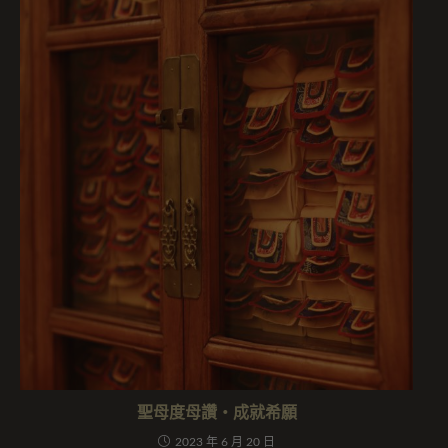
聖母度母讚・成就希願
2023 年 6 月 20 日