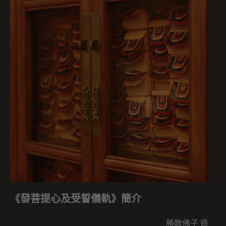
《發菩提心及受誓儀軌》簡介
勝敵佛子 造