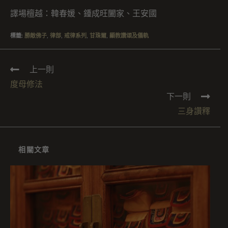
譯場檀越：韓春媛、鍾成旺闔家、王安國
標籤
:
勝敵佛子
,
律部
,
戒律系列
,
甘珠爾
,
顯教讚頌及儀軌
上一則
度母修法
下一則
三身讚釋
相關文章