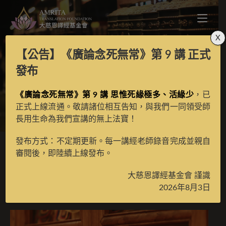
X
【公告】
《廣論念死無常》第 9 講
正式
法界讚
發布
《廣論念死無常》第 9 講 思惟死緣極多、活緣少
，已
>
月光藏
>
譯場檀越名錄
正式上線流通。敬請諸位相互告知，與我們一同領受師
長用生命為我們宣講的無上法寶！
發布方式：不定期更新。每一講經老師錄音完成並親自
審閱後，即陸續上線發布。
法界讚
大慈恩譯經基金會 謹識
2026年8月3日
2025 年 10 月 27 日
譯場檀越名錄