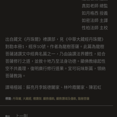
真如老師 總監
如月格西 授義
如密法師 主譯
性柏法師 主校
出自藏文《丹珠爾》禮讚部，見《中華大藏經丹珠爾》
對勘本冊1，經序10號。作者為龍樹菩薩。此篇為龍樹
菩薩諸讚文中經典名篇之一，乃由論讚法界體性，結合
菩薩修行之道，並敘十地乃至法身功德。顯佛教緣起性
空不共義理，復明廣行修行道果。宜可玩味斯篇，領納
菩薩教誨。
譯場檀越：蘇亮月李銘德闔家、林吟霞闔家、陳若虹
標籤
:
丹珠爾
,
大藏經
,
禮讚部
,
顯教儀軌
,
顯教讚頌及儀軌
,
龍樹菩薩
上一則