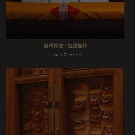
度母修法・速趣加持
2021 年 9 月 5 日