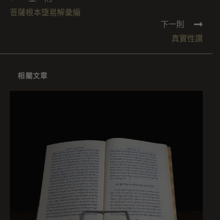
菩薩根本墮易解彙編
下一則
真實性讚
相關文章