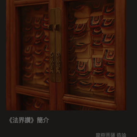
《法界讚》簡介
龍樹菩薩 造論