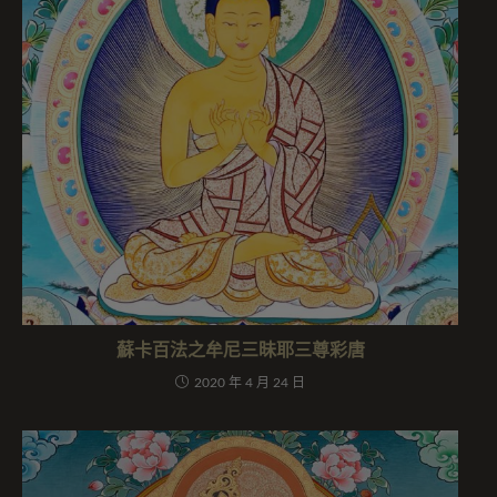
蘇卡百法之牟尼三昧耶三尊彩唐
2020 年 4 月 24 日