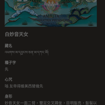
白妙音天女
藏名
འཕགས་མ་དབྱངས་ཅན་མ་དཀར་མོ།
種子字
先
心咒
嗡 友帝得維美西替幾先
身形
妙音天女一面二臂，雙足交叉蹲坐，目明髮亮，髮髻以