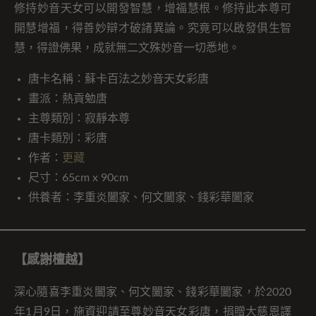
修持妙音天女可以開發智慧，增福慧根。修持此本尊可
開慧增福，得善妙辯才破諸異論。究竟可以啟發俱生智
慧，得證佛果，成就無二文殊妙音一切悉地。
唐卡名稱：蘇卡百法之妙音天女彩唐
畫派：熱貢勉唐
主尊類別：寂靜本尊
唐卡類別：彩唐
作者：
更藏
尺寸：65cm x 90cm
供養者：李重炎闔家、何文闔家、錢彩華闔家
【感謝檀越】
深心隨喜李重炎闔家、何文闔家、錢彩華闔家，於2020
年1月9日，施資迎請至尊妙音天女彩唐，捐贈大慈恩譯