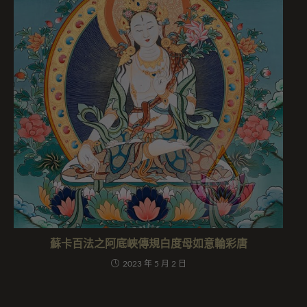
蘇卡百法之阿底峽傳規白度母如意輪彩唐
2023 年 5 月 2 日