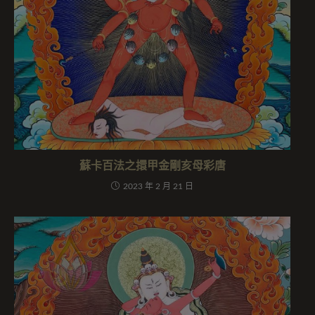
蘇卡百法之擐甲金剛亥母彩唐
2023 年 2 月 21 日