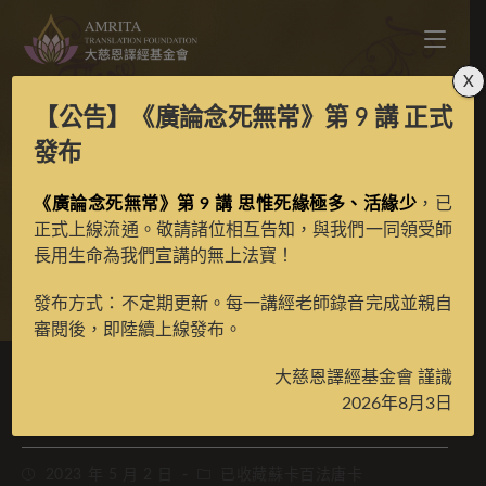
X
【公告】
《廣論念死無常》第 9 講
正式
蘇卡百法之妙音天女彩
發布
《廣論念死無常》第 9 講 思惟死緣極多、活緣少
唐
，已
正式上線流通。敬請諸位相互告知，與我們一同領受師
長用生命為我們宣講的無上法寶！
>
典藏館
>
已收藏蘇卡百法專案唐卡
發布方式：不定期更新。每一講經老師錄音完成並親自
審閱後，即陸續上線發布。
大慈恩譯經基金會 謹識
蘇卡百法之妙音天女彩唐
2026年8月3日
2023 年 5 月 2 日
已收藏蘇卡百法唐卡