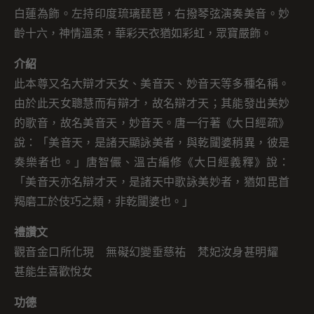
白蓮為飾。左持印度琉璃琵琶，右撥琴弦演奏美音。妙
齡十六，神情溫柔，華彩天衣猶如彩虹，眾寶嚴飾。
介紹
此本尊又名大辯才天女、美音天、妙音天等多種名稱。
由於此天女聰慧而有辯才，故名辯才天；其能發出美妙
的歌音，故名美音天，妙音天。唐一行著《大日經疏》
說：「美音天，是諸天顯詠美者，與乾闥婆稍異，彼是
奏樂者也。」唐智儼、溫古編修《大日經義釋》說：
「美音天亦名辯才天，是諸天中歌詠美妙者，猶如毘首
羯磨工於伎巧之類，非乾闥婆也。」
禮讚文
觀音金口所化現 無礙幻變垂慈祐 梵妃汝身甚明耀
甚能生喜歡悅女
功德