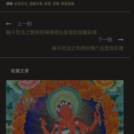
標籤
:
妙音天女
,
寂靜本尊
,
彩唐
,
更藏
,
熱貢勉唐
上一則
蘇卡百法之寶林班禪傳規白度母如意輪彩唐
下一則
蘇卡百法之年師所傳六支度母彩唐
相關文章