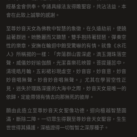
經基金會供奉。令諸具緣法友得贍聖容，共沾法益，本
會在此致上誠摯的感謝。
至尊妙音天女為佛教中智慧的象徵，在久遠劫前，便饒
益著群迷。她艷麗而又聰慧，雙手抱持著琵琶，彈奏空
性的樂章，安撫在輪迴中飽受驚嚇的有情。就像《水花
人》所稱揚的一樣：「奔蕩群山雲深處，滴玉濺珠落空
聲，威儀妙好瑜伽顏，光潔喜樂花映蓉。菩提蓮蕊中，
清境皓月輪，五彩裙衫現虛空，妙音容，妙音意，妙音
妙音唱無聲，妙音妙音唱無聲。」尤其在學習空性正
見，迷失於理路深邃的大海中之際，妙音天女是唯一的
依歸，定能帶領有情去向那無死的彼岸。
願由此造立至尊妙音天女聖像功德，迴向檀越智慧圓
滿，斷除二障。一切眾生得覲至尊妙音天女聖容，生生
世世得其攝護，深植證得一切智智之深厚種子。