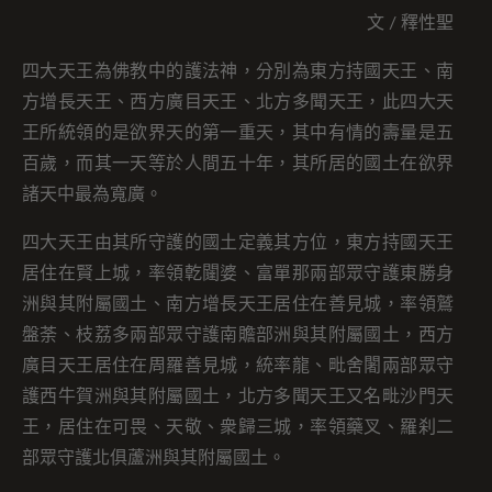
文 / 釋性聖
四大天王為佛教中的護法神，分別為東方持國天王、南
方增長天王、西方廣目天王、北方多聞天王，此四大天
王所統領的是欲界天的第一重天，其中有情的壽量是五
百歲，而其一天等於人間五十年，其所居的國土在欲界
諸天中最為寬廣。
四大天王由其所守護的國土定義其方位，東方持國天王
居住在賢上城，率領亁闥婆、富單那兩部眾守護東勝身
洲與其附屬國土、南方增長天王居住在善見城，率領鷲
盤荼、枝荔多兩部眾守護南贍部洲與其附屬國土，西方
廣目天王居住在周羅善見城，統率龍、毗舍闍兩部眾守
護西牛賀洲與其附屬國土，北方多聞天王又名毗沙門天
王，居住在可畏、天敬、衆歸三城，率領藥叉、羅刹二
部眾守護北俱蘆洲與其附屬國土。