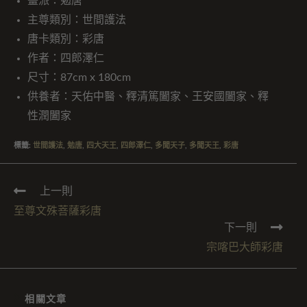
畫派：勉唐
主尊類別：世間護法
唐卡類別：彩唐
作者：四郎澤仁
尺寸：87cm x 180cm
供養者：天佑中醫、釋清篤闔家、王安國闔家、釋
性潤闔家
標籤
:
世間護法
,
勉唐
,
四大天王
,
四郎澤仁
,
多聞天子
,
多聞天王
,
彩唐
上一則
至尊文殊菩薩彩唐
下一則
宗喀巴大師彩唐
相關文章