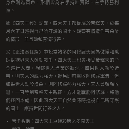
身色則為黃色，形相皆為右手持吐寶獸、左手持勝利
幢。
據《四天王經》記載，四大天王都從屬於帝釋天，於每
月六齋日巡視自己所守護的國土、觀察有情造作善惡業
的情形，並且勸勉有情行善。
又《正法念住經》中説當諸多的阿修羅天因為傲慢和嫉
妒對欲界天人發動戰爭，四大天王也會接受帝釋天的命
令巡行人間，觀察世人造業的狀況，如果世人勤於造
善，則天人的威力強大，輕易即可擊敗阿修羅軍衆，但
如果世人勤於造惡，則阿修羅勢力強大，天人會頻頻敗
退，一直等到帝釋天主親征，方才能戰勝阿修羅，將他
們逐回本處，因此四大天王自然會時時巡視自己所守護
的國土，護持世間行善之人。
唐卡名稱：四大天王巨幅彩唐之多聞天王