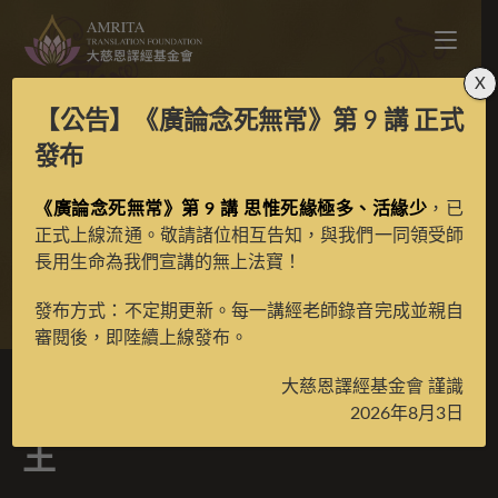
X
【公告】
《廣論念死無常》第 9 講
正式
四大天王巨幅彩唐之多
發布
《廣論念死無常》第 9 講 思惟死緣極多、活緣少
聞天王
，已
正式上線流通。敬請諸位相互告知，與我們一同領受師
長用生命為我們宣講的無上法寶！
>
典藏館
>
典藏唐卡
發布方式：不定期更新。每一講經老師錄音完成並親自
審閱後，即陸續上線發布。
大慈恩譯經基金會 謹識
四大天王巨幅彩唐之多聞天
2026年8月3日
王