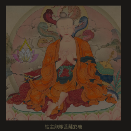
怙主龍樹菩薩彩唐