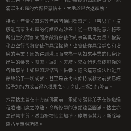
綠黑色「吽」字，此「吽」隨即轉成猶如摩尼寶般、能
滿眾生心願的六臂智慧怙主，大地於是六返震動。
接著，無量光如來等無邊諸佛同發聲言：「善男子，這
般能滿眾生心願的行誼極為妙善！從一切佛陀意之秘密
所出生的薄伽梵閻摩敵將會使你的事業具足力量！權勢
秘密空行母將會使你具足權勢！也會使你具足靜息和增
廣的事業！因為得到灌頂而成為一切如來事業的化身所
出生的藥叉、閻摩、羅剎、天魔、鬼女們也會成辦你的
各種事業！如果如理修習、供養、憶念這尊護法也能無
餘地給予一切成就，甚至是在尚未修持成就之前就已經
授予加持力或者得以親見之。」如此三返加持降旨。
六臂怙主曾在十方諸佛面前，承諾守護佛弟子在修道過
程遠離四魔之障難，令所修學的法類臻至圓滿。怙主亦
是智慧本尊，透由祈禱怙主加持，能增廣慧力，斷除疑
惑乃至無明諸障。