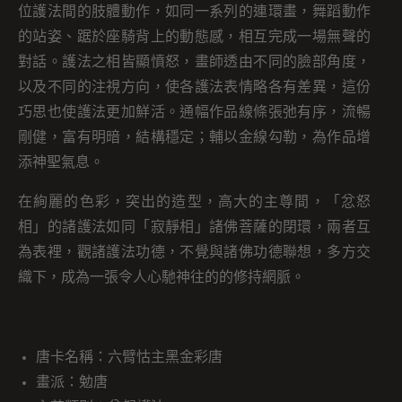
位護法間的肢體動作，如同一系列的連環畫，舞蹈動作
的站姿、踞於座騎背上的動態感，相互完成一場無聲的
對話。護法之相皆顯憤怒，畫師透由不同的臉部角度，
以及不同的注視方向，使各護法表情略各有差異，這份
巧思也使護法更加鮮活。通幅作品線條張弛有序，流暢
剛健，富有明暗，結構穩定；輔以金線勾勒，為作品增
添神聖氣息。
在絢麗的色彩，突出的造型，高大的主尊間，「忿怒
相」的諸護法如同「寂靜相」諸佛菩薩的閉環，兩者互
為表裡，觀諸護法功德，不覺與諸佛功德聯想，多方交
織下，成為一張令人心馳神往的的修持網脈。
唐卡名稱：六臂怙主黑金彩唐
畫派：勉唐