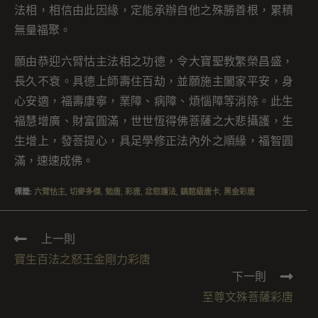
法相，相信由此因緣，定能承辦自他之殊勝善根，累積
無量福聚。
願由恭迎六臂怙主法相之功德，令大寶聖教繁榮昌盛，
長久不衰。具德上師壽住百劫，並願施主闔家平安，身
心安適，福壽康寧，業障、病障、煩惱障等消除。此生
福慧增廣、財富圓滿，世世恆得佛菩薩之大悲攝護，生
生增上，發菩提心，具足學修正法內外之順緣，福智圓
滿，速速成佛。
標籤
:
六臂怙主
,
切麥多傑
,
勉唐
,
彩唐
,
忿怒護法
,
鎮館級唐卡
,
黑金彩唐
上一則
寶生百法之怒王金剛力彩唐
下一則
至尊文殊菩薩彩唐