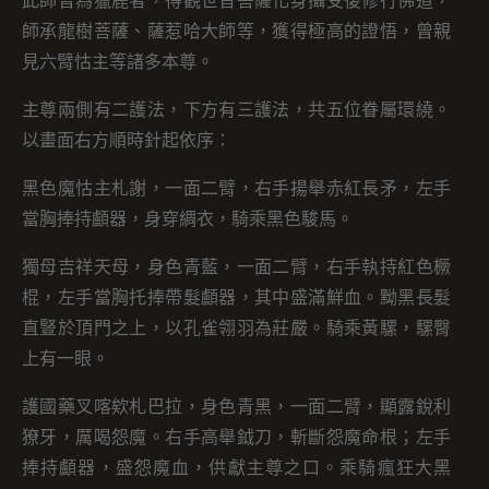
此師曾為獵鹿者，得觀世音菩薩化身攝受後修行佛道，
師承龍樹菩薩、薩惹哈大師等，獲得極高的證悟，曾親
見六臂怙主等諸多本尊。
主尊兩側有二護法，下方有三護法，共五位眷屬環繞。
以畫面右方順時針起依序：
黑色魔怙主札謝，一面二臂，右手揚舉赤紅長矛，左手
當胸捧持顱器，身穿綢衣，騎乘黑色駿馬。
獨母吉祥天母，身色青藍，一面二臂，右手執持紅色橛
棍，左手當胸托捧帶髮顱器，其中盛滿鮮血。黝黑長髮
直豎於頂門之上，以孔雀翎羽為莊嚴。騎乘黃騾，騾臀
上有一眼。
護國藥叉喀欸札巴拉，身色青黑，一面二臂，顯露銳利
獠牙，厲喝怨魔。右手高舉鉞刀，斬斷怨魔命根；左手
捧持顱器，盛怨魔血，供獻主尊之口。乘騎瘋狂大黑