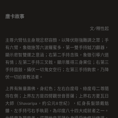
唐卡故事
文∕釋性起
主尊六臂怙主身現忿怒容顏，以降伏剛強難調之眾；手
有六臂，象徵施等六波羅蜜多，第一雙手持鉞刀顱器，
顯示悲智雙運之意涵；右第二手持念珠，象徵引導六道
有情；左第二手持三叉戟，顯示獲得三身果位；右第三
手持鼗鼓，攝伏一切鬼女空行；左第三手持鉤索，乃降
伏一切迫害教法者。
上界有無量壽佛，身紅色；左右白度母、綠度母二尊隨
侍在側；上界左方是四臂觀世音菩薩；上界右方夏瓦日
大師（Shavaripa，約公元8世紀），紅身長髮頭戴骷
髏、左手持弓右手執箭，為印度八十四大成就者之一。