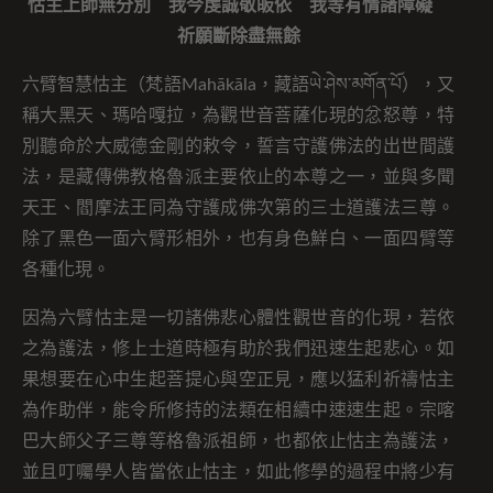
怙主上師無分別 我今虔誠敬皈依 我等有情諸障礙
祈願斷除盡無餘
六臂智慧怙主（梵語Mahākāla，藏語ཡེ་ཤེས་མགོན་པོ），又
稱大黑天、瑪哈嘎拉，為觀世音菩薩化現的忿怒尊，特
別聽命於大威德金剛的敕令，誓言守護佛法的出世間護
法，是藏傳佛教格魯派主要依止的本尊之一，並與多聞
天王、閻摩法王同為守護成佛次第的三士道護法三尊。
除了黑色一面六臂形相外，也有身色鮮白、一面四臂等
各種化現。
因為六臂怙主是一切諸佛悲心體性觀世音的化現，若依
之為護法，修上士道時極有助於我們迅速生起悲心。如
果想要在心中生起菩提心與空正見，應以猛利祈禱怙主
為作助伴，能令所修持的法類在相續中速速生起。宗喀
巴大師父子三尊等格魯派祖師，也都依止怙主為護法，
並且叮囑學人皆當依止怙主，如此修學的過程中將少有