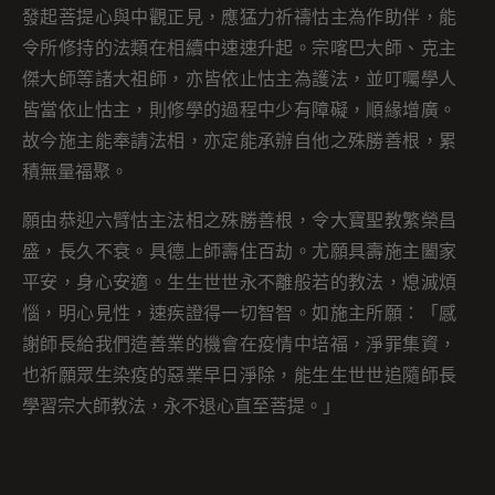
發起菩提心與中觀正見，應猛力祈禱怙主為作助伴，能
令所修持的法類在相續中速速升起。宗喀巴大師、克主
傑大師等諸大祖師，亦皆依止怙主為護法，並叮囑學人
皆當依止怙主，則修學的過程中少有障礙，順緣增廣。
故今施主能奉請法相，亦定能承辦自他之殊勝善根，累
積無量福聚。
願由恭迎六臂怙主法相之殊勝善根，令大寶聖教繁榮昌
盛，長久不衰。具德上師壽住百劫。尤願具壽施主闔家
平安，身心安適。生生世世永不離般若的教法，熄滅煩
惱，明心見性，速疾證得一切智智。如施主所願：「感
謝師長給我們造善業的機會在疫情中培福，淨罪集資，
也祈願眾生染疫的惡業早日淨除，能生生世世追隨師長
學習宗大師教法，永不退心直至菩提。」