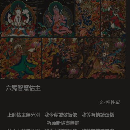
六臂智慧怙主
文∕釋性聖
上師怙主無分別 我今虔誠敬皈依 我等有情諸煩惱
祈願斷除盡無餘