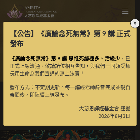
X
【公告】
《廣論念死無常》第 9 講
正式
六臂怙主黑金彩唐
發布
《廣論念死無常》第 9 講 思惟死緣極多、活緣少
，已
>
典藏館
>
典藏唐卡
正式上線流通。敬請諸位相互告知，與我們一同領受師
長用生命為我們宣講的無上法寶！
發布方式：不定期更新。每一講經老師錄音完成並親自
審閱後，即陸續上線發布。
六臂怙主黑金彩唐
大慈恩譯經基金會 謹識
2026年8月3日
2023 年 9 月 20 日
大力
/
已收藏唐卡