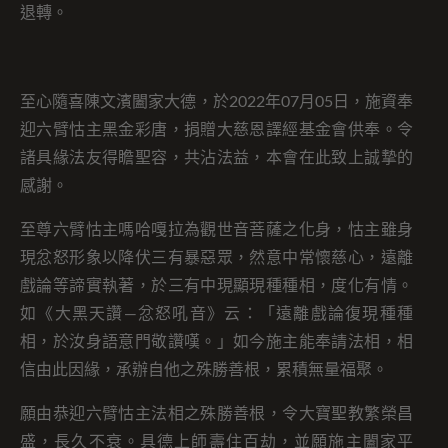
退轉。
至心隨喜陳文濱闔家大德，於2022年07月05日，施資奉
迎六臂怙主黑金彩唐，捐贈大慈恩譯經基金會供奉。令
諸具緣法友得瞻聖容，共沾法益，本會在此致上誠摯的
感謝。
至尊六臂怙主嗎哈嘎拉為觀世音菩薩之化身，怙主雖身
現忿怒形象以降伏三有暴惡眾，然意中常懷慈心，遠離
戲論等諦實執著，於三有中現顯現種種相，度化有情。
如《大黑天讚—忿怒吼音》云：「遠離戲論復現種種
相，於汝身語意門敬讚嘆。」如今施主能奉請法相，相
信由此因緣，承辦自他之殊勝善根，累積無量福聚。
願由恭迎六臂怙主法相之殊勝善根，令大寶聖教繁榮昌
盛，長久不衰。具德上師壽住百劫，並願施主闔家平