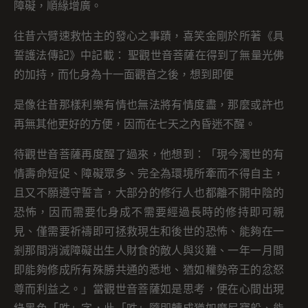
障礙，順緣增廣。
往昔六臂速救怙主的發心之事蹟，喜笑金剛於所著《具
誓護法傳記》中記載： 聖觀世音菩薩在得到了無量光佛
的加持，而化身為十一面觀音之後，想到即便
是像往昔那樣利樂有情也無法將有情度盡，那麼或許也
再無其他更好的方便，因而在七天之內昏迷不醒。
待觀世音菩薩再度醒了過來，他想到：「現今濁世的有
情壽命短促、障礙眾多、完全為環境所牽而不得自主，
且又不願遵守誓言，大部分的修行人也都離不開中陰的
恐怖，因而需要化身成不需要經過長時的修持即可親
見、僅需要祈禱即可拯救現生和後世的恐怖、能夠在一
剎那間消滅障礙出生人財食的敵人與災難、一年一月間
即能夠修成所有殊勝共通的悉地、猶如權勢帝王的忿怒
尊而利益之。」當觀世音菩薩如是思考，便在心間出現