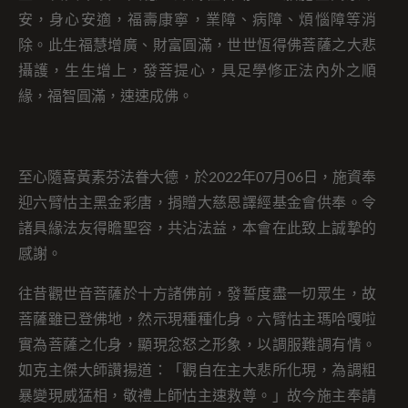
安，身心安適，福壽康寧，業障、病障、煩惱障等消
除。此生福慧增廣、財富圓滿，世世恆得佛菩薩之大悲
攝護，生生增上，發菩提心，具足學修正法內外之順
緣，福智圓滿，速速成佛。
至心隨喜黃素芬法眷大德，於2022年07月06日，施資奉
迎六臂怙主黑金彩唐，捐贈大慈恩譯經基金會供奉。令
諸具緣法友得瞻聖容，共沾法益，本會在此致上誠摯的
感謝。
往昔觀世音菩薩於十方諸佛前，發誓度盡一切眾生，故
菩薩雖已登佛地，然示現種種化身。六臂怙主瑪哈嘎啦
實為菩薩之化身，顯現忿怒之形象，以調服難調有情。
如克主傑大師讚揚道：「觀自在主大悲所化現，為調粗
暴變現威猛相，敬禮上師怙主速救尊。」故今施主奉請