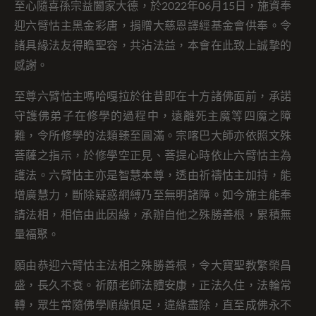
至心隨喜孫宗益闔家大德，於2022年06月15日，施資奉
迎六臂怙主黑金彩唐，捐贈大慈恩譯經基金會供奉。令
諸具緣法友得瞻聖容，共沾法益，本會在此致上誠摯的
感謝。
至尊六臂怙主嗎哈嘎拉於往昔即在十方諸佛面前，承諾
守護佛弟子在修學的過程中，遠離死主魔等四魔之障
難，令所修學的法類臻至圓滿。宗喀巴大師亦依照文殊
菩薩之指示，於修學空正見、菩提心時依止六臂怙主為
護法。六臂怙主亦是智慧本尊，透由祈禱怙主加持，能
增廣慧力，斷除疑惑網縛乃至無明諸障。如今施主能奉
請法相，相信由此因緣，承辦自他之殊勝善根，累積無
量福聚。
願由恭迎六臂怙主法相之殊勝善根，令大寶聖教繁榮昌
盛，長久不衰。祈願老師法體安康，正法久住，法輪常
轉，眾生常隨佛學順緣俱足，違緣盡除，直至成佛永不