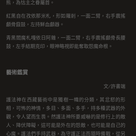
熊，為怙主之眷屬首。
紅黑自在孜依那米札，形如羅剎，一面二臂，右手震搖
顱骨鼗鼓，左持鮮血顱器。
青黑閻魔札嘎依日阿雜，一面二臂，右手震搖顱骨長腰
鼓，左手結期克印，眼神略視即能奪取怨魔命根。
藝術鑑賞
文∕許書端
護法神在西藏藝術中是獨樹一幟的分類，其忿怒的形
相，可怖的神情，多目、多面、多手，持多種武器的外
觀，令人望而生畏。然護法神所要威嚇的是修行上的敵
人、降伏障礙，這可能是外在的怨敵，也可能是自己的
心魔。護法們手持武器，為守護正法而隨時備戰，從另