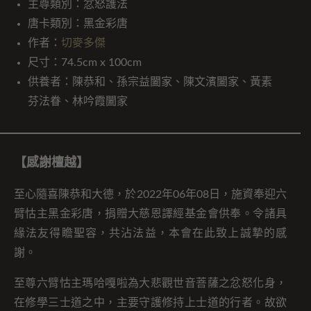
主尊類別：忿怒護法
唐卡類別：黑金彩唐
作者：
切麥多傑
尺寸：74.5cm x 100cm
供養者：陳恭和、孫宗益闔家、陳文濱闔家、黃素
芬法眷、林吟霞闔家
【感謝檀越】
至心隨喜陳恭和大德，於2022年06年08日，施資奉迎六
臂怙主黑金彩唐，捐贈大慈恩譯經基金會供奉。令諸具
緣法友得瞻聖容，共沾法益，本會在此致上誠摯的感
謝。
至尊六臂怙主瑪哈嘎啦為大悲觀世音菩薩之忿怒化身，
在修學三士道之中，主要守護修持上士道的行者。故欲