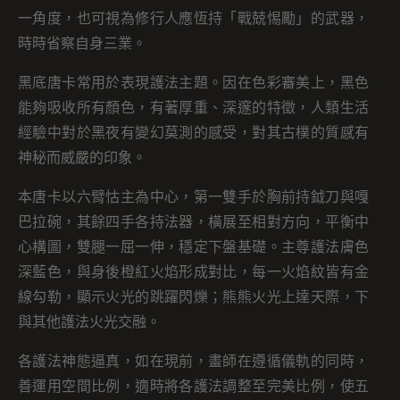
一角度，也可視為修行人應恆持「戰兢惕勵」的武器，
時時省察自身三業。
黑底唐卡常用於表現護法主題。因在色彩審美上，黑色
能夠吸收所有顏色，有著厚重、深邃的特徵，人類生活
經驗中對於黑夜有變幻莫測的感受，對其古樸的質感有
神秘而威嚴的印象。
本唐卡以六臂怙主為中心，第一雙手於胸前持鉞刀與嘎
巴拉碗，其餘四手各持法器，橫展至相對方向，平衡中
心構圖，雙腿一屈一伸，穩定下盤基礎。主尊護法膚色
深藍色，與身後橙紅火焰形成對比，每一火焰紋皆有金
線勾勒，顯示火光的跳躍閃爍；熊熊火光上達天際，下
與其他護法火光交融。
各護法神態逼真，如在現前，畫師在遵循儀軌的同時，
善運用空間比例，適時將各護法調整至完美比例，使五