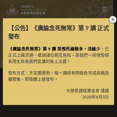
X
【公告】
《廣論念死無常》第 9 講
正式
貢巴札西
發布
《廣論念死無常》第 9 講 思惟死緣極多、活緣少
，已
>
典藏館
>
合作畫師
正式上線流通。敬請諸位相互告知，與我們一同領受師
長用生命為我們宣講的無上法寶！
發布方式：不定期更新。每一講經老師錄音完成並親自
審閱後，即陸續上線發布。
貢巴札西
大慈恩譯經基金會 謹識
2026年8月3日
2023 年 5 月 23 日
合作畫師