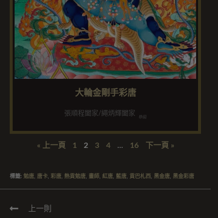
大輪金剛手彩唐
張順程闔家/繩炳輝闔家
恭迎
« 上一頁
1
2
3
4
...
16
下一頁 »
標籤
:
勉唐
,
唐卡
,
彩唐
,
熱貢勉唐
,
畫師
,
紅唐
,
藍唐
,
貢巴札西
,
黑金唐
,
黑金彩唐
上一則