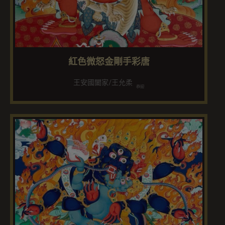
紅色微怒金剛手彩唐
王安國闔家/王允柔
恭迎