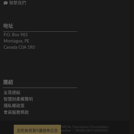
聯繫我們
地址
P.O. Box 983
Montague, PE
Canada C0A 1R0
連結
友善連結
智慧財產權聲明
隱私權政策
會員服務條款
版權所有© 2019-2026 AMRITA Translation Foundation
Charitable Registration Number：78380 0873 RR0001
念死無常第9講發佈公告