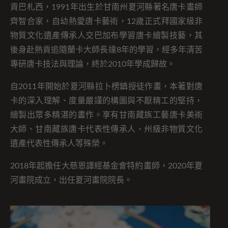
貢巴札西，1991年出生於甘南州夏河縣著名唐卡畫師
齊智合家，自幼熱愛唐卡藝術，12歲正式拜國家級非
物質文化遺產傳承人交巴加布學習唐卡繪製技藝，其
後身赴熱貢追隨蘭卡大師長達8年的學習，經多年清苦
專研唐卡技法與理論，終於2010年學成歸故。
自2011年開始於夏河縣拉卜楞鎮授徒作畫，本著對唐
卡的深入理解、度量嚴謹的構圖與不厭精工的堅持，
繪製出眾多精湛的畫作。享有甘南藏族工藝唐卡美術
大師、甘南藏族唐卡代表性傳承人、州級非物質文化
遺產代表性傳承人等殊榮。
2018年起擔任大慈恩譯經基金會特約畫師，2020年夏
河畫院成立，出任夏河畫院院長。