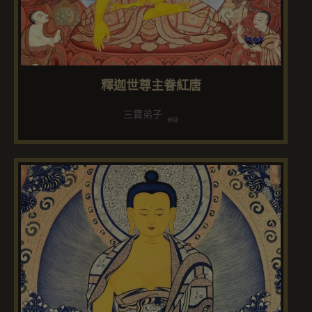
釋迦世尊主眷紅唐
三寶弟子
恭迎