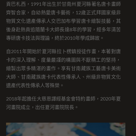
貢巴札西，1991年出生於甘南州夏河縣著名唐卡畫師
齊智合家，自幼熱愛唐卡藝術，12歲正式拜國家級非
物質文化遺產傳承人交巴加布學習唐卡繪製技藝，其
後身赴熱貢追隨蘭卡大師長達8年的學習，經多年清苦
專研唐卡技法與理論，終於2010年學成歸故。
自2011年開始於夏河縣拉卜楞鎮授徒作畫，本著對唐
卡的深入理解、度量嚴謹的構圖與不厭精工的堅持，
繪製出眾多精湛的畫作。享有甘南藏族工藝唐卡美術
大師、甘南藏族唐卡代表性傳承人、州級非物質文化
遺產代表性傳承人等殊榮。
2018年起擔任大慈恩譯經基金會特約畫師，2020年夏
河畫院成立，出任夏河畫院院長。