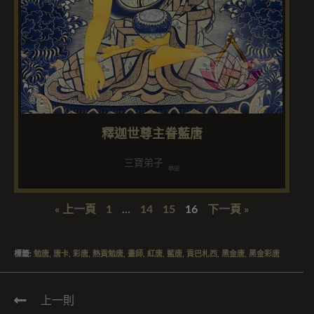
釋迦世尊主眷藍唐
三寶弟子
恭迎
« 上一頁
1
...
14
15
16
下一頁 »
標籤
:
勉唐
,
唐卡
,
彩唐
,
熱貢勉唐
,
畫師
,
紅唐
,
藍唐
,
貢巴札西
,
黑金唐
,
黑金彩唐
上一則