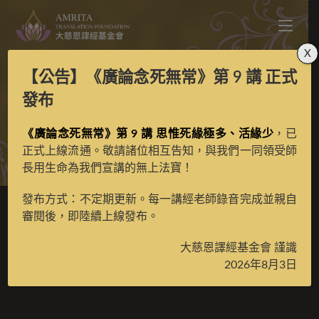
X
【公告】
《廣論念死無常》第 9 講
正式
貢巴札西
發布
《廣論念死無常》第 9 講 思惟死緣極多、活緣少
，已
>
典藏館
>
合作畫師
正式上線流通。敬請諸位相互告知，與我們一同領受師
長用生命為我們宣講的無上法寶！
發布方式：不定期更新。每一講經老師錄音完成並親自
審閱後，即陸續上線發布。
貢巴札西
大慈恩譯經基金會 謹識
2026年8月3日
2023 年 5 月 23 日
合作畫師