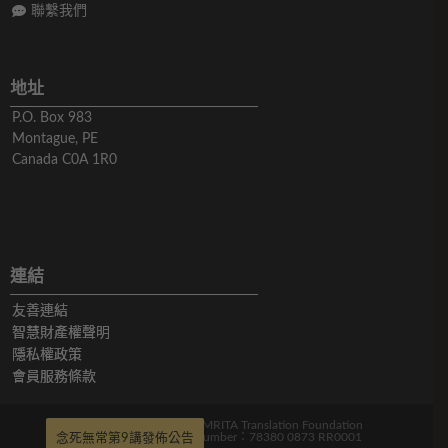
聯繫我們
地址
P.O. Box 983
Montague, PE
Canada C0A 1R0
連結
友善連結
智慧財產權聲明
隱私權政策
會員服務條款
版權所有© 2019-2026 AMRITA Translation Foundation
Charitable Registration Number：78380 0873 RR0001
念死無常第9講發佈公告