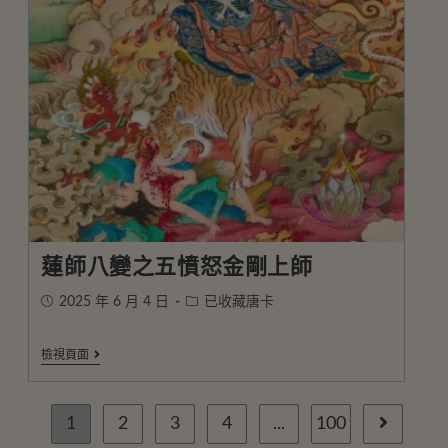
蓮師八變之五憤怒金剛上師
2025 年 6 月 4 日
已收藏唐卡
檢視頁面
1
2
3
4
...
100