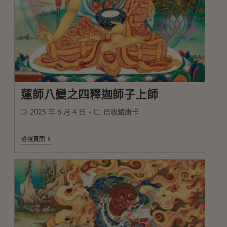
蓮師八變之四釋迦師子上師
2025 年 6 月 4 日
已收藏唐卡
檢視頁面