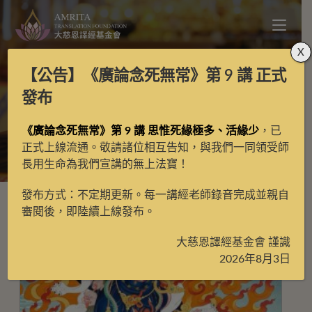
X
【公告】
《廣論念死無常》第 9 講
正式
彩唐
發布
《廣論念死無常》第 9 講 思惟死緣極多、活緣少
，已
>
彩唐
正式上線流通。敬請諸位相互告知，與我們一同領受師
長用生命為我們宣講的無上法寶！
發布方式：不定期更新。每一講經老師錄音完成並親自
審閱後，即陸續上線發布。
大慈恩譯經基金會 謹識
2026年8月3日