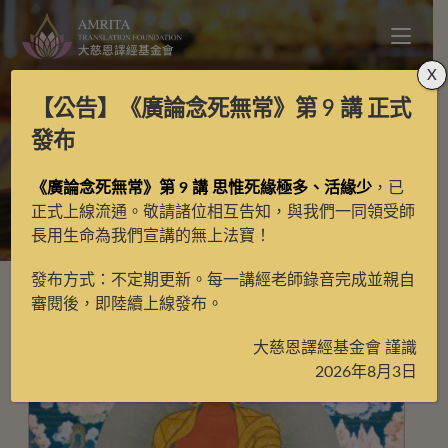
X
【公告】
《廣論念死無常》第 9 講
正式
彩唐
發布
《廣論念死無常》第 9 講 思惟死緣極多、活緣少
，已
>
彩唐
>
第3頁
正式上線流通。敬請諸位相互告知，與我們一同領受師
長用生命為我們宣講的無上法寶！
發布方式：不定期更新。每一講經老師錄音完成並親自
審閱後，即陸續上線發布。
大慈恩譯經基金會 謹識
2026年8月3日