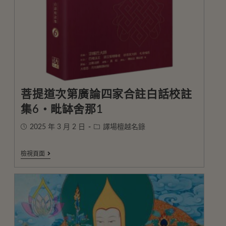
菩提道次第廣論四家合註白話校註
集6・毗缽舍那1
2025 年 3 月 2 日
譯場檀越名錄
檢視頁面