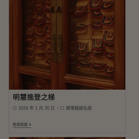
明慧進登之梯
2026 年 1 月 30 日
譯場檀越名錄
檢視頁面