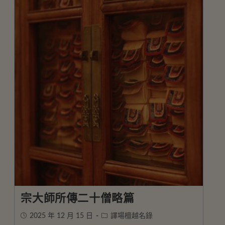
宗大師所傳二十僧略篇
2025 年 12 月 15 日
譯場檀越名錄