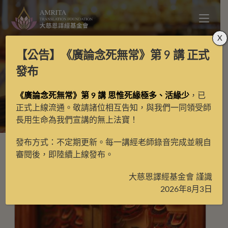
X
【公告】
《廣論念死無常》第 9 講
正式
宗喀巴・善慧名稱大師
發布
《廣論念死無常》第 9 講 思惟死緣極多、活緣少
，已
>
宗喀巴・善慧名稱大師
正式上線流通。敬請諸位相互告知，與我們一同領受師
長用生命為我們宣講的無上法寶！
發布方式：不定期更新。每一講經老師錄音完成並親自
審閱後，即陸續上線發布。
大慈恩譯經基金會 謹識
2026年8月3日