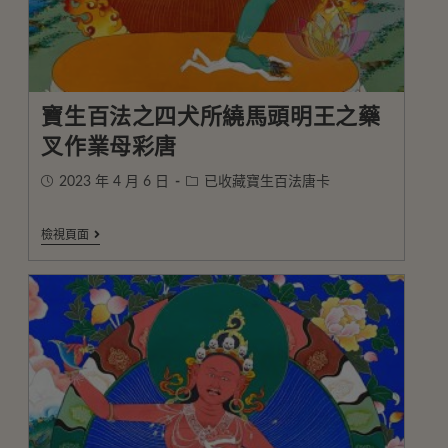
寶生百法之四犬所繞馬頭明王之藥
叉作業母彩唐
2023 年 4 月 6 日
已收藏寶生百法唐卡
檢視頁面