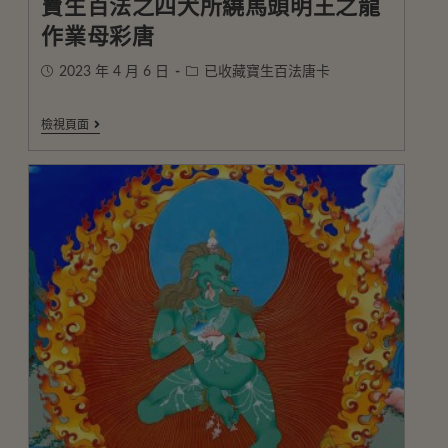
寶生百法之四犬所繞馬頭明王之龍
作業母彩唐
2023 年 4 月 6 日
已收藏寶生百法唐卡
檢視頁面