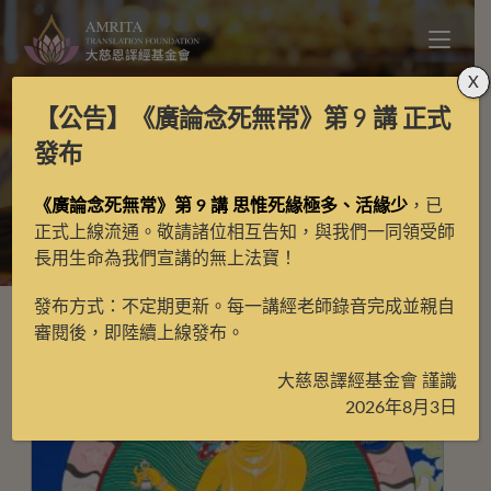
X
【公告】
《廣論念死無常》第 9 講
正式
天鼓版
發布
《廣論念死無常》第 9 講 思惟死緣極多、活緣少
，已
>
天鼓版
>
第2頁
正式上線流通。敬請諸位相互告知，與我們一同領受師
長用生命為我們宣講的無上法寶！
發布方式：不定期更新。每一講經老師錄音完成並親自
審閱後，即陸續上線發布。
大慈恩譯經基金會 謹識
2026年8月3日