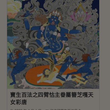
寶生百法之四臂怙主眷屬簪芝嘎天
女彩唐