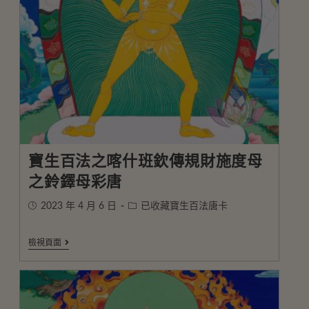
寶生百法之喀什班欽傳規財施度母
之鈴鐸母彩唐
2023 年 4 月 6 日
已收藏寶生百法唐卡
檢視頁面