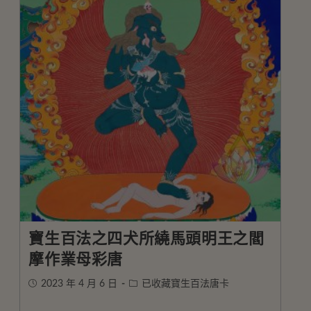
寶生百法之四犬所繞馬頭明王之閻
摩作業母彩唐
2023 年 4 月 6 日
已收藏寶生百法唐卡