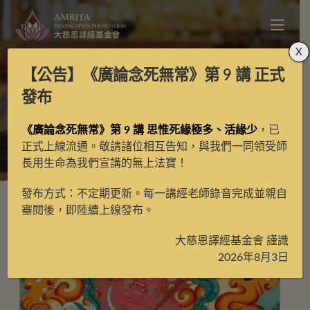
X
【公告】
《廣論念死無常》第 9 講
正式
天鼓版
發布
《廣論念死無常》第 9 講 思惟死緣極多、活緣少
，已
>
天鼓版
>
第19頁
正式上線流通。敬請諸位相互告知，與我們一同領受師
長用生命為我們宣講的無上法寶！
發布方式：不定期更新。每一講經老師錄音完成並親自
審閱後，即陸續上線發布。
大慈恩譯經基金會 謹識
2026年8月3日