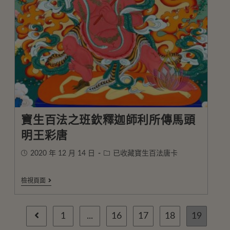
寶生百法之班欽釋迦師利所傳馬頭
明王彩唐
2020 年 12 月 14 日
已收藏寶生百法唐卡
檢視頁面
1
...
16
17
18
19