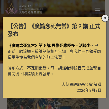
X
【公告】
《廣論念死無常》第 9 講
正式
吉祥天母
發布
《廣論念死無常》第 9 講 思惟死緣極多、活緣少
，已
>
吉祥天母
正式上線流通。敬請諸位相互告知，與我們一同領受師
長用生命為我們宣講的無上法寶！
發布方式：不定期更新。每一講經老師錄音完成並親自
審閱後，即陸續上線發布。
大慈恩譯經基金會 謹識
2026年8月3日