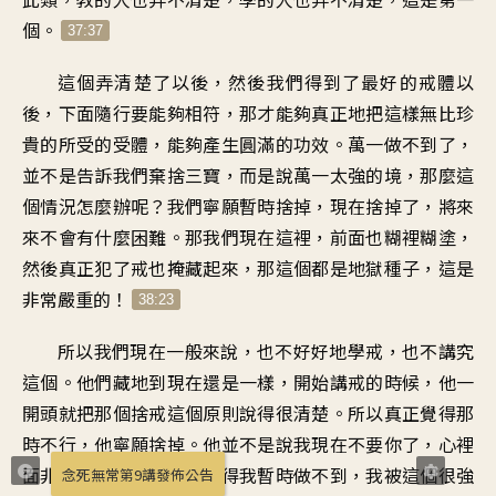
個。
37:37
這個弄清楚了以後，然後我們得到了最好的戒體以
後，下面隨行要能夠相符，那才能夠真正地把這樣無比珍
貴的所受的受體，能夠產生圓滿的功效。萬一做不到了，
並不是告訴我們棄捨三寶，而是說萬一太強的境，那麼這
個情況怎麼辦呢？我們寧願暫時捨掉，現在捨掉了，將來
來不會有什麼困難。那我們現在這裡，前面也糊裡糊塗，
然後真正犯了戒也掩藏起來，那這個都是地獄種子，這是
非常嚴重的！
38:23
所以我們現在一般來說，也不好好地學戒，也不講究
這個。他們藏地到現在還是一樣，開始講戒的時候，他一
開頭就把那個捨戒這個原則說得很清楚。所以真正覺得那
時不行，他寧願捨掉。他並不是說我現在不要你了，心裡
面非常不忍、很痛苦，覺得我暫時做不到，我被這個很強
念死無常第9講發佈公告