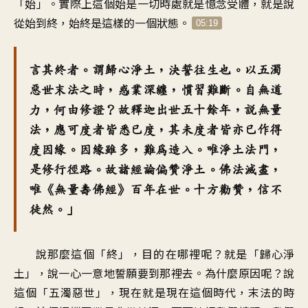
「始」。實際上這個始是一切時處就是憶念受體，就是說
從始到終，始終是這樣的一個狀態。
05:19
言其終者。謂歸心淨土，決誓往生也。以五濁
惡世末法之時，惑業深纏，慣習難斷。自無道
力，何由修證？故釋迦出世五十餘年，說無量
法，應可度者皆悉已度，其未度者皆亦已作得
度因緣。因緣雖多，難為造入。唯淨土法門，
是修行徑路。故諸經論偏贊淨土。佛法滅盡，
唯《無量壽佛經》百年在世。十方勸贊，信不
徒然。」
說那麼這個「終」，目的在哪裡呢？就是「歸心淨
土」，說一心一意地誓願要到那裡去。為什麼原因呢？說
這個「五濁惡世」，現在就是現在這個時代，末法的時