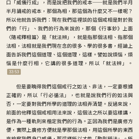
口「威儀行成」，而是說把我們的戒本──就是我們半月
半月誦戒的戒本，那個為相，那這個為什麼又不一樣呢？
所以他就告訴我們：現在我們這裡談的這個戒相是對於我
們的「行」、我們的行為來說的，那個《行事鈔》上面
〈隨戒釋相篇〉是「就法辨」，就是指那個法相、指那個
法相，法相就是我們現在念的很多、學的很多書，經論上
面告訴我們這個道理、這個道理，這樣。譬如說煩惱，煩
惱是什麼行相，它講的很多道理，所以「就法辨」。
33:53
但是要曉得我們這個戒行之如法、非法，一定要根據
正確的，所以「行必循法」，也就是說我們行的如法與
否，一定要對我們所學的道理的法相弄清楚。反過來說，
前面的他釋這個戒相用法來說，這個法之所以要這樣講，
是作為一種軌則來楷定我們的行為。正因為我們是廣修方
便，實際上廣修方便就是學那個法相，用這個所學的東西
來檢察我們身口威儀，那這樣所以才能「動則稱法」。所