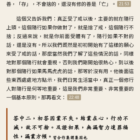
善，「存」，不會捨的，還沒有修的善是「亡」。
21:53
這個又告訴我們：真正受了戒以後，主要的就在隨行
上頭。這個隨行如果你做對了，就是捨了戒，這個隨行不
捨；反過來說，就是你前面受體有了，隨行如果不對的
話，還是沒有。所以我們既然是初初開始有了這樣的願心
來受了戒的話，那麼當然我們了解了這些情況的話，同樣
地對那個隨行就會重視。否則我們剛開始很熱心，到以後
對那個隨行如果馬馬虎虎的話，那等於沒有用。他後面這
些東西處處地方點示，我們日常生活當中，真正一個修行
人對隨行是何等地重要，這是我們非常重要、非常重要的
一個基本原則。那再看文：
22:48
答中二，初答因業不失。結業在心，行功不
滅，故不可捨。及證初果，無漏智力達罪福
性，漏業方傾。
習合作集謂集因也