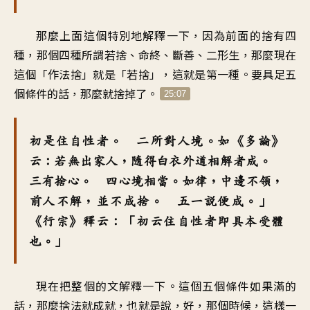
那麼上面這個特別地解釋一下，因為前面的捨有四
種，那個四種所謂若捨、命終、斷善、二形生，那麼現在
這個「作法捨」就是「若捨」，這就是第一種。要具足五
個條件的話，那麼就捨掉了。
25:07
初是住自性者。 二所對人境。如《多論》
云：若無出家人，隨得白衣外道相解者成。
三有捨心。 四心境相當。如律，中邊不領，
前人不解，並不成捨。 五一說便成。」
《行宗》釋云：「初云住自性者即具本受體
也。」
現在把整個的文解釋一下。這個五個條件如果滿的
話，那麼捨法就成就，也就是說，好，那個時候，這樣一