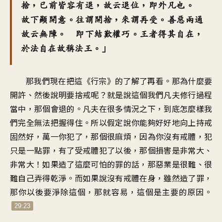
捨，已前皆容有退，故云退位，即外凡也。
故下顯開意。往謂開捨，來謂再受。善惡兩通
故云無障。 即下結歎權巧。王者得其自在，
於法自在故稱法王。」
那我們現在把這《行宗》的了解了再看。那為什麼要
開許、然後說明要捨戒呢？就是說這個我們凡夫修行過程
當中，那個會退的。凡夫在很多情況之下，到底怎麼樣我
們完全無法把握得住。所以假定說你能夠好好地向上持戒
固然好，萬一你犯了，那個很麻煩，因為你沒有戒體，犯
只是一點罪，有了受戒體犯了以後，那個損害是非常大、
非常大！如果造了這麼可怕的罪的話，那惡業是很難、很
難自己弄得乾淨。而如果說沒有戒體在身，雖然造了罪，
那你以後要淨除這個，那就容易，這個是主要的原因。
29:23