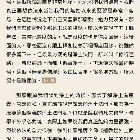
候，這個煩惱跟業是非常地深，死死地把我們纏緊。我們
真正要想依法來斷除我們的無始以來的惡習是非常不容
易，在這種情況之下自己又習慣那麼強，道力更沒有，那
我們怎麼修證呢？那是末法的特點。所以世尊說了五十餘
年法，當時已經度的度，就是沒度的也是得度因緣，這後
面的人。那後面沒有跟上釋迦世尊那個得度因緣，說雖然
很多留下來，但最最方便的是淨土法門，所以叫「修行徑
路」，所以經論上面都「偏贊淨土」。再說佛法滅盡的時
候，這個《無量壽佛經》多住世百年，很多地方勸，所以
絕不是隨便的。
07:29
那麼眼前我們談到淨土的時候，應該了解淨土有廣
義、狹義兩種，真正應該說是廣義的淨土法門。那麼為什
麼要這個廣義的淨土法門呢？也就是說我們凡夫修學，修
學不外乎心對境。實際上如果說我們真正能夠力量很強，
然後依法的念力很強，強到什麼程度？像《遺教經》上面
說：「求善知識，求善護助，無如不忘念。」最好的就是