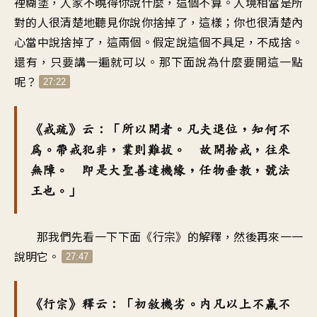
裡糊塗，人家不曉得你說什麼，這個不算。人境相當是所
對的人很清楚地聽見你說你捨掉了，這樣；你也很清楚內
心當中說捨掉了，這兩個。假定說這個不具足，不成捨。
還有，只要講一遍就可以。那下面說為什麼要開這一點
呢？
27:22
《戒疏》云：「所以開者。凡夫退位，知何不
為。帶戒犯非，業則難拔。 故開捨戒，往來
無障。 即是大聖善達機緣，任物垂教，號法
王也。」
那我們先看一下下面《行宗》的解釋，然後再來一一
說明它。
27:47
《行宗》釋云：「初敘機劣。內凡以上不羸不