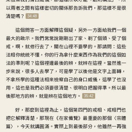
以兩者之間有這樣密切的關係那告訴我們，那這樣不是很
清楚嗎？
34:48
這個問答一方面解釋這個疑，另外一方面給我們一個
最大的啟示。我們常常說剛剛出了家、剃了個頭、受了個
戒，啊，就修行去了，關在山裡不要學的。那請問：這些
法相你統統不懂，你的行為拿什麼東西作為我們的這個如
法的準則呢？這個裡邊最後的辨，就辨在這裡。當然進一
步來說，很多人去學了，可是學了以後他是文字上面轉，
不拿所學的這種法相來檢察自己的身口威儀，這學了也沒
用，這也是我們必須要很清楚、很明白把握得準。所以最
後那地方的辨，就是辨在這個地方。
35:42
好，那麼到這裡為止，這個第四門的戒相、戒相門也
把它解釋清楚，那現在《在家備覽》最重要的那個〈宗體
篇〉，今天就講圓滿。實際上到最後部分，他雖然一再強