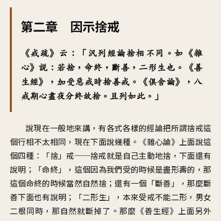
第二章 因示捨戒
《戒疏》云：「汎列經論捨相不同。如《雜
心》說：若捨，命終，斷善，二形生也。《善
生經》，加受惡戒時捨善戒。《俱舍論》，八
戒期心盡夜分終故捨。且列如此。」
說現在一般地來講，有各式各樣的經論把所謂捨戒這
個行相不太相同，現在下面說幾種。《雜心論》上面說這
個四種：「捨」戒──捨戒就是自己主動地捨，下面還有
說明；「命終」，這個因為我們受的時候是盡形壽的，那
這個命終的時候當然自然捨；還有一個「斷善」，那麼斷
善下面也有說明；「二形生」，本來受戒不能二形，男女
二根同時，那自然就斷掉了。那麼《善生經》上面另外