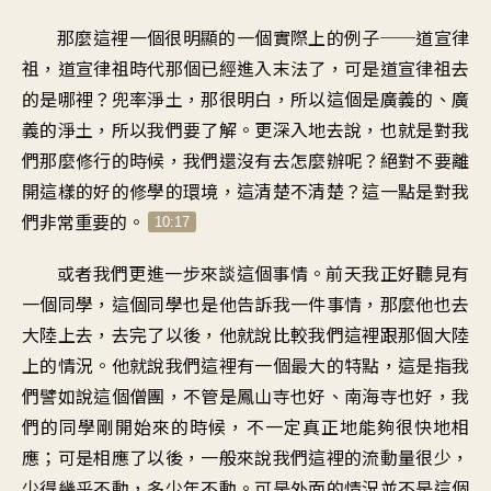
那麼這裡一個很明顯的一個實際上的例子──道宣律
祖，道宣律祖時代那個已經進入末法了，可是道宣律祖去
的是哪裡？兜率淨土，那很明白，所以這個是廣義的、廣
義的淨土，所以我們要了解。更深入地去說，也就是對我
們那麼修行的時候，我們還沒有去怎麼辦呢？絕對不要離
開這樣的好的修學的環境，這清楚不清楚？這一點是對我
們非常重要的。
10:17
或者我們更進一步來談這個事情。前天我正好聽見有
一個同學，這個同學也是他告訴我一件事情，那麼他也去
大陸上去，去完了以後，他就說比較我們這裡跟那個大陸
上的情況。他就說我們這裡有一個最大的特點，這是指我
們譬如說這個僧團，不管是鳳山寺也好、南海寺也好，我
們的同學剛開始來的時候，不一定真正地能夠很快地相
應；可是相應了以後，一般來說我們這裡的流動量很少，
少得幾乎不動，多少年不動。可是外面的情況並不是這個