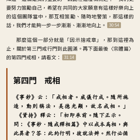
要努力策勵自己，希望在共同的大家願意有這樣好樂向上
的這個團隊當中，那互相策勵、隨時地警策，那這樣的
話，我們才能夠一步一步漸漸、漸漸地向上。
30:54
那麼這個一部分就是「因示捨戒章」，那到這裡為
止，關於第三門戒行門到此圓滿。再下面最後〈宗體篇〉
的第四門戒相，請看文：
31:14
第四門 戒相
《事鈔》云：「戒相者。威儀行成。隨所施
造，動則稱法，美德光顯，故名戒相。」
《資持》釋云：「初即承前。隨下正示。
問：《事鈔．隨戒釋相篇》中以戒本為相，與
此異者？答：此約行明，彼就法辨。然行必循