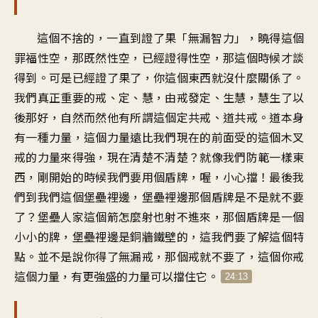
這個不捨的，一直到證了果「無漏智力」，曉得這個
罪福性空，那既然性空，已經證得性空，那這個時候才談
得到。可是已經證了果了，你這個東西就沒什麼關係了。
我們真正重要的戒、定、慧，由戒發定、生慧，慧生了以
後那好，自然而然他有所謂這個定共戒、道共戒。道本身
有一種力量，這個力量遠比我們現在的前面受的這個木叉
戒的力量來得強，現在清楚不清楚？就像我們防範一樣東
西，剛開始的時候我們要用個盾牌，喔，小心擋！最後我
們到我們這個堡壘裡邊，堡壘裡邊那個盾牌是不是就不要
了？堡壘人家這個箭怎麼射也射不進來，那個盾牌是一個
小小的牌，堡壘裡邊是銅牆鐵壁的，這我們要了解這個特
點。並不是說你得了無漏戒，那個戒就不要了，這個你戒
這個力量，有更強盛的力量可以擋住它。
24:13