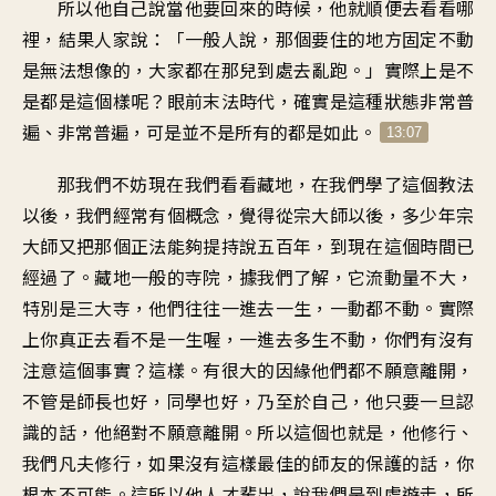
所以他自己說當他要回來的時候，他就順便去看看哪
裡，結果人家說：「一般人說，那個要住的地方固定不動
是無法想像的，大家都在那兒到處去亂跑。」實際上是不
是都是這個樣呢？眼前末法時代，確實是這種狀態非常普
遍、非常普遍，可是並不是所有的都是如此。
13:07
那我們不妨現在我們看看藏地，在我們學了這個教法
以後，我們經常有個概念，覺得從宗大師以後，多少年宗
大師又把那個正法能夠提持說五百年，到現在這個時間已
經過了。藏地一般的寺院，據我們了解，它流動量不大，
特別是三大寺，他們往往一進去一生，一動都不動。實際
上你真正去看不是一生喔，一進去多生不動，你們有沒有
注意這個事實？這樣。有很大的因緣他們都不願意離開，
不管是師長也好，同學也好，乃至於自己，他只要一旦認
識的話，他絕對不願意離開。所以這個也就是，他修行、
我們凡夫修行，如果沒有這樣最佳的師友的保護的話，你
根本不可能。這所以他人才輩出，說我們是到處遊走，所