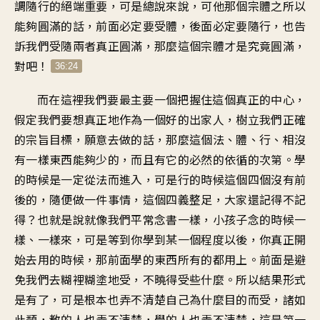
調隨行的絕端重要，可是總說來說，可他那個宗體之所以
能夠圓滿的話，前面必定要受體，後面必定要隨行，也告
訴我們受隨兩者真正圓滿，那麼這個宗體才是究竟圓滿，
對吧！
36:24
而在這裡我們要最主要一個把握住這個真正的中心，
假定我們要想真正地作為一個好的出家人，樹立我們正確
的宗旨目標，願意去做的話，那麼這個法、體、行、相沒
有一樣東西能夠少的，而且有它的必然的依循的次第。學
的時候是一定從法而進入，可是行的時候這個四個沒有前
後的，隨便做一件事情，這個四義整足，大家還記得不記
得？也就是說就像我們平常念書一樣，小孩子念的時候一
樣、一樣來，可是等到你學到某一個程度以後，你真正開
始去用的時候，那前面學的東西所有的都用上。前面是避
免我們去糊裡糊塗地受，不曉得受些什麼。所以結果形式
是有了，可是根本也弄不清楚自己為什麼目的而受，諸如
此類，教的人也弄不清楚，學的人也弄不清楚，這是第一