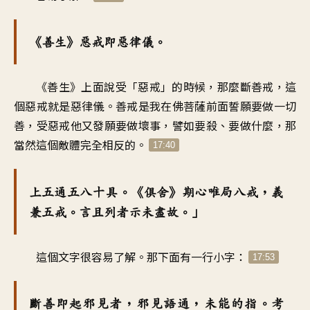
《善生》惡戒即惡律儀。
《善生》上面說受「惡戒」的時候，那麼斷善戒，這
個惡戒就是惡律儀。善戒是我在佛菩薩前面誓願要做一切
善，受惡戒他又發願要做壞事，譬如要殺、要做什麼，那
當然這個敵體完全相反的。
17:40
上五通五八十具。《俱舍》期心唯局八戒，義
兼五戒。言且列者示未盡故。」
這個文字很容易了解。那下面有一行小字：
17:53
斷善即起邪見者，邪見語通，未能的指。考