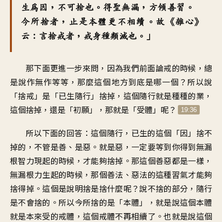
生為因，不可捨也。得聖無漏，方傾善習。
今所捨者，止是本體更不相續。故《雜心》
云：言捨戒者，戒身種類滅也。」
那下面更進一步來問，因為我們前面論戒的時候，總
是說作無作等等，那麼這個地方到底是哪一個？所以說
「捨戒」是「已生隨行」捨掉，這個隨行就是種種的業，
這個捨掉，還是「初願」，那就是「受體」呢？
19:36
所以下面的回答：這個隨行，已生的這個「因」捨不
掉的，不管是善、是惡。就是惡，一定要等到你得到無漏
根智力現起的時候，才能夠捨掉。那這個善惡都是一樣，
無漏根力生起的時候，那個善法、惡法的這種習氣才能夠
捨得掉。這個是說明捨是捨什麼呢？說不捨的部分，隨行
是不會捨的。所以今所捨的是「本體」，就是說這個本體
就是本來受的戒體，這個戒體不再相續了。也就是說這個