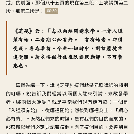
戒」的前面，那個八十五頁的現在第三段。上次講到第二
段，那第三段是：
00:39
《芝苑》云：「每以兩端開誘來學。一者入道
須有始，二者期心必有終。 言有始者。即須
受戒，專志奉持。令於一切時中，對諸塵境常
憶受體。著衣喫飯行住坐臥語默動靜，不可暫
忘也。
這個先講一下，說《芝苑》這個就是元照律師的特別
的叮囑，說告訴我們經常以兩個大端來引誘、來啟發學
者。哪兩個大端呢？就是平常我們說有始有終：一個是
「入道須有始」，從哪裡開始；然後到哪裡為止，「期心
必有終」。既然我們來的時候，是有我們的目的而來的，
那麼所以我們必定要記著這個。有了這個目的，要達到目