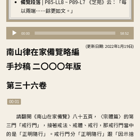
備覽段落 |
P85-LL8 ~ P89-L7 《芝苑》云：「每
以兩端……餘更如文。」
音
00:00
58:52
訊
(更新日期: 2022年1月19日)
播
南山律在家備覽略編
放
手抄稿 二〇〇〇年版
器
第三十六卷
00:01
請翻開《南山在家備覽》八十五頁，〈宗體篇〉的第
三門「戒行門」，接著戒法、戒體、戒行，那戒行門當中
的是「正明隨行」。戒行門分「正明隨行」跟「因示捨