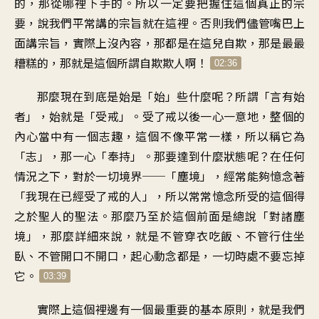
的，那從哪裡下手的。所以一定要把握住這個真正的宗
要，說我們平常講的宗旨就在這裡。否則我們儘管嘴巴上
面講宗旨，實際上沒內容，那都是在這兒自欺，那是最最
糟糕的，那就是這個所謂自欺欺人啊！
02:36
那麼現在到底是始是「始」些什麼呢？所謂「言有始
者」，始就是「受戒」。受了戒以後一心一意地，整個的
內心當中有一個志趣，這個不像平常一樣，所以稱它為
「志」，那一心「奉持」。那要達到什麼狀態呢？在任何
情況之下，對於一切境界──「塵境」，經常能夠憶念著
「我現在已經受了戒的人」，所以常常憶念所受的這個得
之於聖人的聖法。那麼乃至於這個前面是總說「對諸塵
境」，那麼詳細來說，就是不管穿衣吃飯、不管行住坐
臥、不管開口不開口，起心動念都是，一切時處不要忘掉
它。
03:39
實際上這個裡邊有一個最重要的基本原則，就是我們