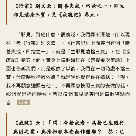
《行宗》別文云：斷善失戒，四捨之一，即生
邪見遠捨三寶。見《戒疏記》卷五。
「邪見」到底什麼？很廣泛，我們弄不清楚。所以現
在「考《行宗》別文云」，《行宗記》上面專門有個「斷
善失戒，四捨之一」，就是「生邪見遠捨三寶」，在《戒
疏記》卷五上面。實際上這個道理在《菩提道次第論》上
面也告訴我們，凡是皈依了以後，我們在一切時處不捨三
寶。什麼時候捨皈依體？就是說你覺得你在遠捨：「喔，
我不再願意遵照著他！」不再願意按照三寶的去做的話，
那個就是捨的時候。所以這個邪見是專門是這個特點而
言。
18:46
《戒疏》云：「問：今捨戒者，為捨已生隨行
為因之業，為捨初願本受無作體耶？ 答：已