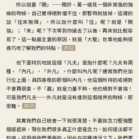
所以說要「開」──開許，萬一碰見一個非常強的強
緣的時候，自己覺得絕對擋不住，那暫時就捨掉，這樣的
話「往來無障」。所以說什麼叫「往」呢？就是「開
捨」；「來」呢？下次等到你過去了以後，再來就比較容
易了。這一點最主要的原因，就是「大聖」世尊他能夠很
善巧地了解我們的特點。
29:52
他下面特別地說這個「凡夫」是指什麼呢？凡夫有兩
種，「內凡」、「外凡」。什麼叫內凡呢？通常我們在加
行位上面，具四善根的那個叫內凡，他這個所持的戒絕對
不會再很差，不「羸」就是力量不夠，他也絕對不會捨！
可是我們凡夫──外凡就是沒有達到這個境界的時候，那
很難。
30:23
其實我們自己檢查一下就很清楚，不要說念力堅強整
個提起來，現在我們很多真正什麼是念力、如何提法都不
知道，這個是我們重要的。因此在這種情況之下，我們更