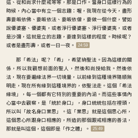
這、從和尚求什麼戒等等，那是口作。當身口這樣行為的
時候，內心當中有立一個志趣：喔，我現在從今天，盡形
壽要皈依佛、要皈依法、要皈依僧，要做一個什麼，譬如
說優婆塞、優婆夷，或者淨行優婆塞、淨行優婆夷，或者
是沙彌，這就是立的志趣，要達到這樣的程度。時候呢？
或者是盡形壽，或者一日一夜。
24:59
那「希法」呢？「希」，希望納聖法。因為這樣的關
係，所以我觀想前面的聖人，然後和尚授給我。然後依
法，現在要遍緣法界一切境量，以前緣到這種境界隨順無
明走，現在所有緣到這種境界的，依聖法走。這個「希法
緣境」，每一個都有它特別的重要的內涵。而這些事情內
心當中去觀察，是「統於身口」，身口統統包括在裡頭，
所以叫「故名身口業思」。這「業思」就是這個思心所，
這個思心所跟身口相應的，所造的那個跟戒相應的善法，
那就是叫這個，這個即是「作之體」。
25:49