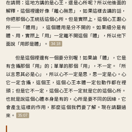
在請問：這地方講的是心王，還是心所呢？所以他後面的
解釋，這個裡邊好像「離心無思」，如果這樣去講的話，
你把那個心王統括這個心所。但是實際上，這個心王跟心
所──「體用」，這個體用是分不開的。如果細分是有
體、用，實際上「用」一定離不開這個「體」，所以他下
面說「用即是體」。
34:18
但是這個裡邊有一個要分別喔！如果論「體」，它是
有含攝那個「用」的；單單的那個「用」，不一定。「所
以言思其必是心」，所以心不一定是思，思一定是心。心
它一定含攝，這個王，這個心王本體一定包動作都在裡
頭；但是它不一定，這個心王不一定就是它的這個心所。
也就是說這個心體本身是有的，心所是要不同的因緣，它
會產生這樣的作用，那麼這個我們要了解。現在請翻過
來。
35:07