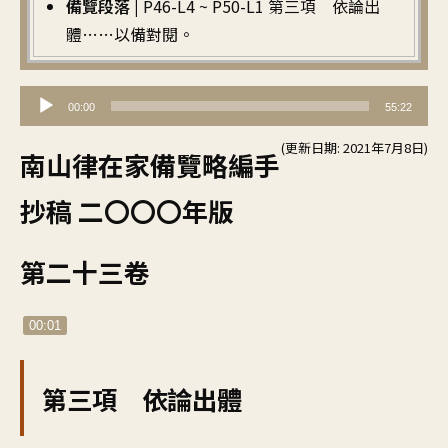
備覽段落 |
P46-L4 ~ P50-L1 第三項 依論出
體……以備對閱。
音
00:00
55:22
訊
(更新日期: 2021年7月8日)
播
南山律在家備覽略編手
放
抄稿 二〇〇〇年版
器
第二十三卷
00:01
第三項 依論出體