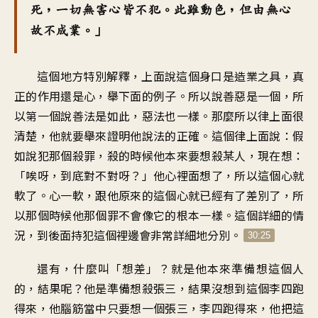
死，一切無害心皆不犯。此雖動色，但由無心
故不成業。」
這個地方特別解釋，上面說這個身口是造業之具，真
正的作用還是心，舉下面的例子。所以說善惡是一個，所
以第一個說善法是如此，惡法也一樣。那麼所以律上面很
清楚，他就要舉來證明他說法的正確。這個律上面說：假
如說犯那個殺罪，殺的時候他本來要想殺某人，現在想：
「唉呀，到底對不對呀？」他心裡面想了，所以這個心就
軟了。心一軟，跟他原來的這個心就已經有了差別了，所
以那個時候他那個罪不會像它的根本一樣。這個詳細的情
況，到後面持犯這個裡邊會非常詳細地分別。
30:25
還有，什麼叫「想差」？就是他本來準備想這個人
的，結果呢？他是準備想殺張三，結果沒想到這個李四跑
得來，他腦筋當中只要想一個張三，李四跑得來，他把這