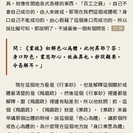
具。就像世間造各式各樣的東西，「百工之器」，自己不
會自己成功的，由人來做成。那現在我們這個戒體呢？身
口自己不能成功的，由心假藉了這個身口而成功的，所以
說比擬可知。那說明了，不過最後一個有個問答：
27:35
問：《業疏》初解色心為體，此何異耶？答：
身口即色，業思即心，故無異也。鈔從顯要，
令易解耳。」
現在這個地方看是《行事鈔》，但是解釋這個關於戒
體最清楚的是《羯磨疏》，然後這個《行事鈔》裡邊都是
解釋，跟《羯磨疏》裡邊有點差別。所以他就問：欸，這
個《羯磨疏》，《羯磨疏》就是《業疏》，《業疏》來最
早講那個出體的時候，說這個是「色心為體」，講那個作
戒色心為體的，為什麼現在這個地方說「身口業思為體」