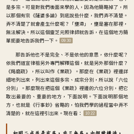
是多宗。可是對我們後面來學的人，因為他簡略掉了，所
以那個有宗《薩婆多論》到底說些什麼，我們弄不清楚。
弄不清楚了就會產生什麼呢？「壅滯」，壅是塞在那裡，
無法解決。所以這個靈芝元照律師就告訴，在這個地方簡
單扼要地告訴我們一下。
09:30
那告訴他也不是完全、不是依他的意思，依什麼呢？
依我們道宣律祖另外專門解釋這個，就是另外那個什麼？
《羯磨疏》，所以叫作《業疏》。那麼在《業疏》裡邊詳
細地列出來，列出來這個多宗、成宗分別，所以說「六位
分別」。那麼現在把這個《業疏》裡邊的六位分別，把它
取出最要的、重要的地方，下面說明。下面說明那個地
方，也就是《行事鈔》省略的，怕我們學的過程當中弄不
清楚的，就在這裡引出來。現在看：
10:22
初明二戒並是有為，非三無為。由假緣構造，