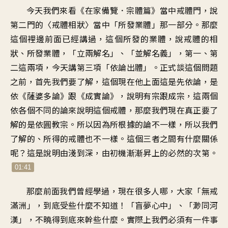
今天我們來看《在家備覽．宗體篇》當中戒體門，說
第二門的〈戒體相狀〉當中「所發業體」那一部分。那麼
這個裡邊前面已經講過，這個所發的業體，說戒體的相
狀、所發業體，「立兩解名」、「並解名義」，第一、第
二這兩項，今天講第三項「依論出體」。正式談這個問題
之前，首先我們要了解，這個現在他上面這是先依論，是
依《薩婆多論》跟《成實論》，說明有宗跟成宗，這兩個
依各個不同的論來說明這個戒體，那麼我們現在真正要了
解的是依圓教宗。所以因為所根據的論不一樣，所以我們
了解的、所得的戒體也不一樣。這個三者之間有什麼關係
呢？這是說明由淺到深，由初機漸漸昇上的必然的次第。
01:41
那麼前面我們曾經學過，現在很多人哪，大家「無戒
滿洲」，到底受些什麼不知道！「盲夢心中」、「渺同河
漢」，不曉得到底來幹些什麼。實際上我們必須有一件事