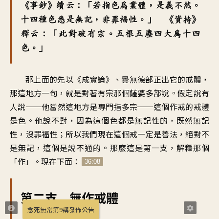
《事鈔》續云：「若指色為業體，是義不然。
十四種色悉是無記，非罪福性。」 《資持》
釋云：「此對破有宗。五根五塵四大為十四
色。」
那上面的先以《成實論》、曇無德部正出它的戒體，
那這地方一句，就是對著有宗那個薩婆多部說。假定說有
人說──他當然這地方是專門指多宗──這個作戒的戒體
是色。他說不對，因為這個色都是無記性的，既然無記
性，沒罪福性；所以我們現在這個戒一定是善法，絕對不
是無記，這個是說不通的。那麼這是第一支，解釋那個
「作」。現在下面：
36:08
第二支 無作戒體
念死無常第9講發佈公告