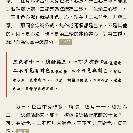
聚」，在有為法當中又有色法、心法、非色心三聚。那麼
這個裡邊所謂「二諸有為法總為三聚，一色聚二心聚」，
「三非色心聚」就是非色非心。現在「二戒並色，非餘二
聚」，那個多宗說作戒、無作戒兩個都是色法，不是其他
的，既不是心法，也不是第三聚的非色非心。這第二種，
就是有為法當中怎麼分。
11:53
三色有十一，總括為三。一可見有對色
即色塵也
二不可見有對色
三不可見無對色。
五根四塵
即法
塵少分 法塵有二。一心法，謂諸心數法。二非心法，過去
色法，無作即此色所收。
第三，色當中有很多，所謂「色有十一，總括為
三」，總歸括起來，那十一種色法總括起來歸於什麼？一
可見有對色、二不可見有對色、三不可見無對色，這三
種。
12:14