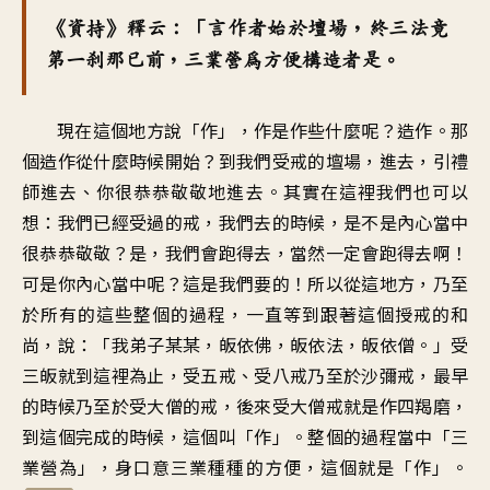
《資持》釋云：「言作者始於壇場，終三法竟
第一剎那已前，三業營為方便構造者是。
現在這個地方說「作」，作是作些什麼呢？造作。那
個造作從什麼時候開始？到我們受戒的壇場，進去，引禮
師進去、你很恭恭敬敬地進去。其實在這裡我們也可以
想：我們已經受過的戒，我們去的時候，是不是內心當中
很恭恭敬敬？是，我們會跑得去，當然一定會跑得去啊！
可是你內心當中呢？這是我們要的！所以從這地方，乃至
於所有的這些整個的過程，一直等到跟著這個授戒的和
尚，說：「我弟子某某，皈依佛，皈依法，皈依僧。」受
三皈就到這裡為止，受五戒、受八戒乃至於沙彌戒，最早
的時候乃至於受大僧的戒，後來受大僧戒就是作四羯磨，
到這個完成的時候，這個叫「作」。整個的過程當中「三
業營為」，身口意三業種種的方便，這個就是「作」。