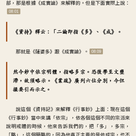
部，那是根據《成實論》來解釋的。但是下面實際上說：
08:01
《資持》釋云：「二論即指《多》、《成》。
那就是《薩婆多》跟《成實論》。
08:09
然今鈔中依宗明體，指略多宗。恐後學至文壅
滯，故須略示。《業疏》廣列六位分別，今但
撮要引而示之。
說這個《資持記》來解釋《行事鈔》上面：現在這個
《行事鈔》當中來講「依宗」，依各個這個不同的宗派來
說明戒體的時候，他來告訴我們的，把「多」，多宗，
「略」，這個簡略的，因為他真正主要的是依成宗，也不