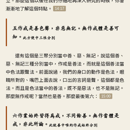
立。那麼這個以後在我們仔細地再深入研究的時候，你會
漸漸地了解這個特點。
14:17
五作戒是善色聲，非惡無記。無作戒體是善可
知。
此方便中三性分別
還有這個是三聚分別當中善、惡、無記，說這個善、
惡、無記三種分別當中，作戒是善法，而就是這個善法當
中色法跟聲法。前面說過，我們的身口的動作是色法，眼
睛所對的、嘴巴上面去說，口出的言詞是聲，這個都是色
法。而且是色法當中的善法，既不是惡法，也不是無記。
那麼無作戒呢？當然也是善。那麼最後第六：
15:00
六作業始終皆得為戒，不同餘善。無作當體是
戒，非此所論。
此就善中唯約作戒始終分別