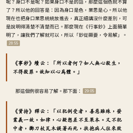
呢？身口不是呢？如果身口不是的話，那麼這個色就不算
了？所以他的回答是：因為身口是色，業思是心。所以他
現在也把身口業思統統放進去，真正細講沒什麼差別，可
是說明得清楚不清楚而已。那麼現在《行事鈔》上面簡單
明了，讓我們了解就可以，所以「鈔從顯要，令易解」。
28:55
《事鈔》續云：「所以者何？如人無心殺生，
不得殺罪。故知以心為體。」
那這個例很容易了解。那下面：
29:05
《資持》釋云：「以犯例受者，善惡雖殊，發
業義一故。如律，心疑想差不至果本。又不犯
中者，擲刀杖瓦木誤著而死，扶抱病人往來致