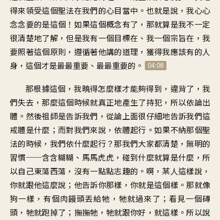
得來領受這個聖法在我們的心目當中。也就是說，我心心
念念要的是這個！如果這個概念有了，那就算是我不一定
很清楚地了解，但是我有一個目標在、我一個宗旨在，我
要照著這個原則，遵循著他講的道理，獲得我應該有的人
身，這個才是最最重要、最最重要的。
04:08
那根據這個，我曉得怎麼樣才能夠得到，違背了，我
們失去，那麼這個時候就真正地產生了持犯，所以依論出
體。然後祖師是告訴我們，從論上面很仔細地告訴我們這
戒體是什麼；而對我們來說，依體起行。如果不納那個聖
法的時候，我們依什麼起行？那我們大家都清楚，無明的
習慣──含含糊糊、馬馬虎虎，碰到什麼就算是什麼，所
以自己東蕩西蕩，沒有一點點志趣的。啊，某人這樣說，
你就跟他這麼說；他告訴你那樣，你就是這個樣。那就像
狗一樣，有個肉饅頭丟給牠，牠就過來了；看見一個磚
頭，牠就跑掉了；撫撫牠，牠就跟你好，就這樣。所以說