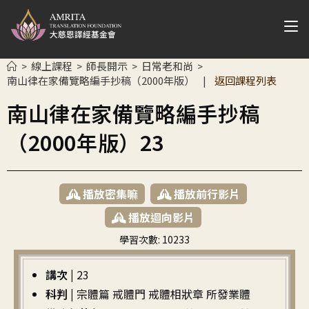
線上課程
師長開示
日常老和尚
>
>
>
>
南山律在家備覽略編手抄稿（2000年版）
返回課程列表
|
南山律在家備覽略編手抄稿
（2000年版）23
播放密集嘛
播放前行影片
播放迴向影片
學習次數:
10233
繁中
講次 |
23
科判 |
宗體篇 戒體門 戒體相狀章 所發業體